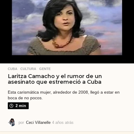
t
r
á
s
CUBA
,
CULTURA
,
GENTE
Laritza Camacho y el rumor de un
asesinato que estremeció a Cuba
Esta carismática mujer, alrededor de 2008, llegó a estar en
boca de no pocos.
2 min
por
Ceci Villanelle
4 años atrás
7
m
e