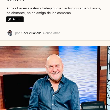
Agnés Becerra estuvo trabajando en activo durante 27 años,
no obstante, no es amiga de las cámaras.
4 min
por
Ceci Villanelle
4 años atrás
7
m
e
s
e
s
a
t
r
á
s