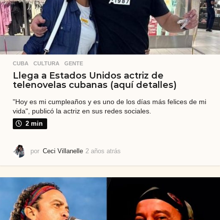
CUBA
,
CULTURA
,
GENTE
Llega a Estados Unidos actriz de
telenovelas cubanas (aquí detalles)
"Hoy es mi cumpleaños y es uno de los días más felices de mi
vida", publicó la actriz en sus redes sociales.
2 min
por
Ceci Villanelle
2 años atrás
2
a
ñ
o
s
a
t
r