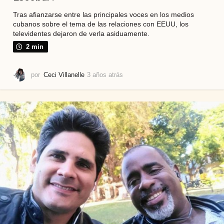
Tras afianzarse entre las principales voces en los medios
cubanos sobre el tema de las relaciones con EEUU, los
televidentes dejaron de verla asiduamente.
2 min
por
Ceci Villanelle
3 años atrás
2
a
ñ
o
s
a
t
r
á
s