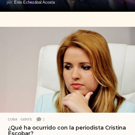
por
Enio Echezábal Acosta
2
CUBA
,
GENTE
¿Qué ha ocurrido con la periodista Cristina
Escobar?