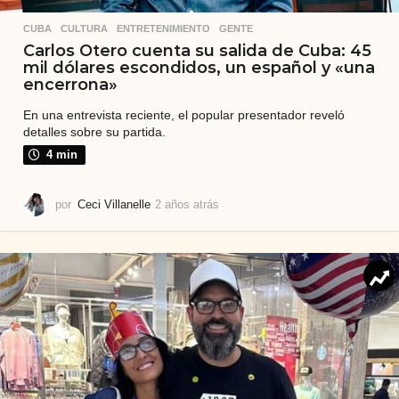
CUBA
,
CULTURA
,
ENTRETENIMIENTO
,
GENTE
Carlos Otero cuenta su salida de Cuba: 45
mil dólares escondidos, un español y «una
encerrona»
En una entrevista reciente, el popular presentador reveló
detalles sobre su partida.
4 min
por
Ceci Villanelle
2 años atrás
2
a
ñ
o
s
a
t
r
á
s