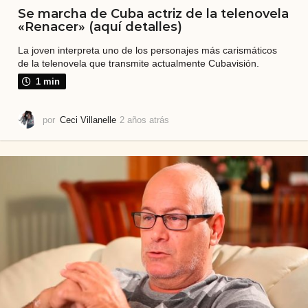
Se marcha de Cuba actriz de la telenovela
«Renacer» (aquí detalles)
La joven interpreta uno de los personajes más carismáticos
de la telenovela que transmite actualmente Cubavisión.
1 min
por
Ceci Villanelle
2 años atrás
2
a
ñ
o
s
a
t
r
á
s