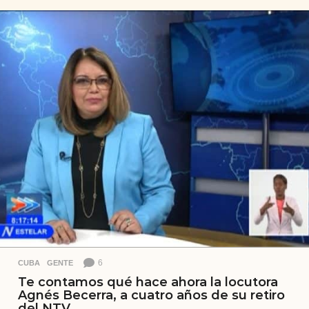
s
e
s
a
t
r
á
s
6
CUBA
,
GENTE
Te contamos qué hace ahora la locutora
Agnés Becerra, a cuatro años de su retiro
del NTV