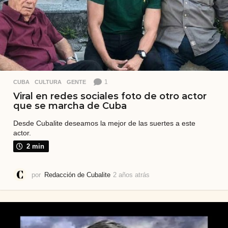
1
CUBA
,
CULTURA
,
GENTE
Viral en redes sociales foto de otro actor
que se marcha de Cuba
Desde Cubalite deseamos la mejor de las suertes a este
actor.
2 min
por
Redacción de Cubalite
2 años atrás
2
a
ñ
o
s
a