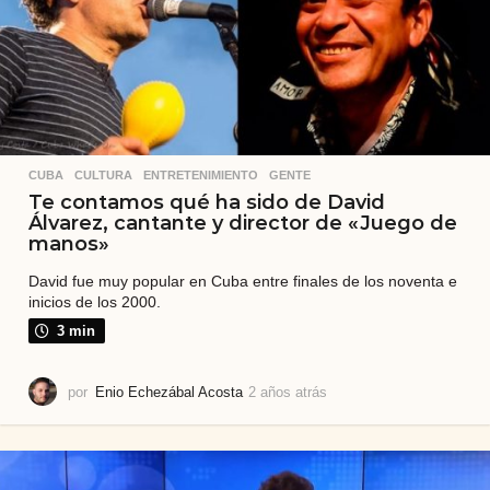
á
s
CUBA
,
CULTURA
,
ENTRETENIMIENTO
,
GENTE
Te contamos qué ha sido de David
Álvarez, cantante y director de «Juego de
manos»
David fue muy popular en Cuba entre finales de los noventa e
inicios de los 2000.
3 min
por
Enio Echezábal Acosta
2 años atrás
1
a
ñ
o
a