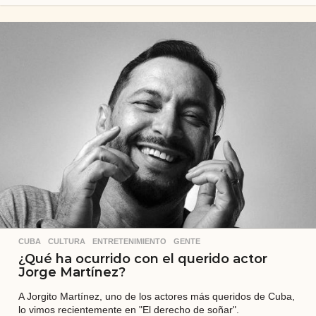
ñ
o
s
a
t
r
á
s
CUBA
,
CULTURA
,
ENTRETENIMIENTO
,
GENTE
¿Qué ha ocurrido con el querido actor
Jorge Martínez?
A Jorgito Martínez, uno de los actores más queridos de Cuba,
lo vimos recientemente en "El derecho de soñar".