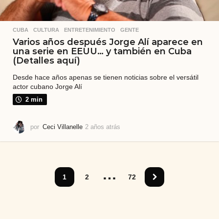
CUBA
,
CULTURA
,
ENTRETENIMIENTO
,
GENTE
Varios años después Jorge Alí aparece en
una serie en EEUU… y también en Cuba
(Detalles aquí)
Desde hace años apenas se tienen noticias sobre el versátil
actor cubano Jorge Alí
2 min
por
Ceci Villanelle
2 años atrás
2
a
ñ
o
s
…
a
1
2
72
t
r
á
s