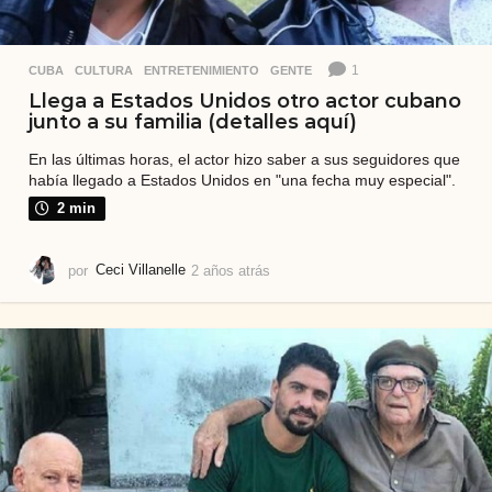
1
CUBA
,
CULTURA
,
ENTRETENIMIENTO
,
GENTE
Llega a Estados Unidos otro actor cubano
junto a su familia (detalles aquí)
En las últimas horas, el actor hizo saber a sus seguidores que
había llegado a Estados Unidos en "una fecha muy especial".
2 min
por
Ceci Villanelle
2 años atrás
2
a
ñ
o
s
a
t
r
á
s