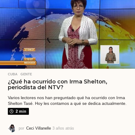
t
r
á
s
CUBA
,
GENTE
¿Qué ha ocurrido con Irma Shelton,
periodista del NTV?
Varios lectores nos han preguntado qué ha ocurrido con Irma
Shelton Tasé. Hoy les contamos a qué se dedica actualmente.
2 min
por
Ceci Villanelle
3 años atrás
3
a