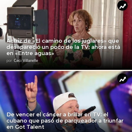
Actriz de «El camino de los juglares» que
desapareció un poco de la TV: ahora está
en «Entre aguas»
por
Ceci Villanelle
De vencer el cáncer a brillar en TV: el
cubano que pasó de parqueador a triunfar
en Got Talent