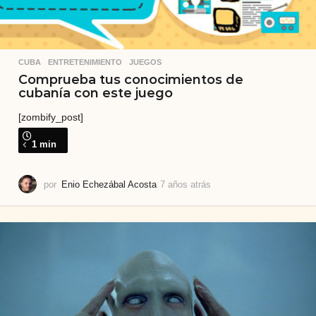
CUBA
,
ENTRETENIMIENTO
,
JUEGOS
Comprueba tus conocimientos de
cubanía con este juego
[zombify_post]
1 min
por
Enio Echezábal Acosta
7 años atrás
4
a
ñ
o
s
a
t
r
á
s