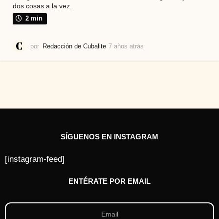
dos cosas a la vez.
2 min
por
Redacción de Cubalite
7 años atrás
4
a
ñ
o
s
a
t
r
á
s
SÍGUENOS EN INSTAGRAM
[instagram-feed]
ENTÉRATE POR EMAIL