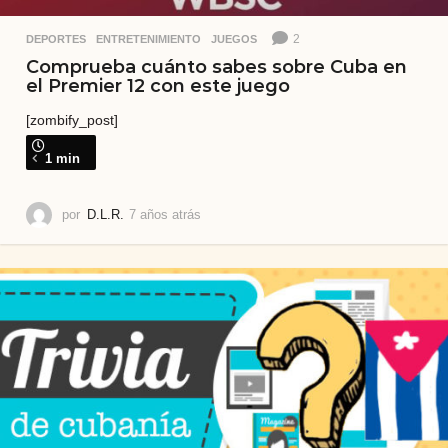
2
DEPORTES
,
ENTRETENIMIENTO
,
JUEGOS
Comprueba cuánto sabes sobre Cuba en
el Premier 12 con este juego
[zombify_post]
1 min
por
D.L.R.
7 años atrás
4
a
ñ
o
s
a
t
r
á
s