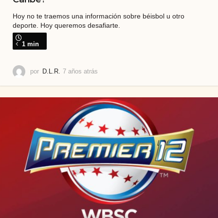
Hoy no te traemos una información sobre béisbol u otro
deporte. Hoy queremos desafiarte.
1 min
por
D.L.R.
7 años atrás
4
a
ñ
o
s
a
t
r
á
s