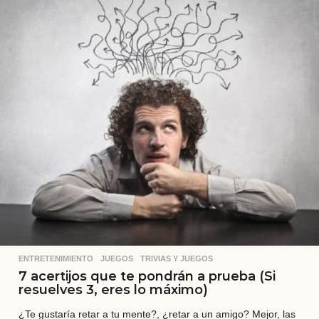
t
r
á
s
ENTRETENIMIENTO
,
JUEGOS
,
TRIVIAS Y JUEGOS
7 acertijos que te pondrán a prueba (Si
resuelves 3, eres lo máximo)
¿Te gustaría retar a tu mente?, ¿retar a un amigo? Mejor, las