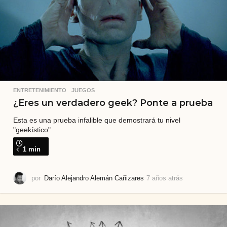
ENTRETENIMIENTO
,
JUEGOS
¿Eres un verdadero geek? Ponte a prueba
Esta es una prueba infalible que demostrará tu nivel
"geekístico"
1 min
por
Darío Alejandro Alemán Cañizares
7 años atrás
4
a
ñ
o
s
a