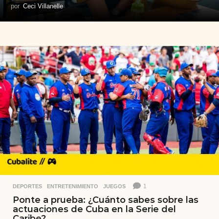
por
Ceci Villanelle
1
DEPORTES
,
ENTRETENIMIENTO
,
JUEGOS
Ponte a prueba: ¿Cuánto sabes sobre las
actuaciones de Cuba en la Serie del
Caribe?