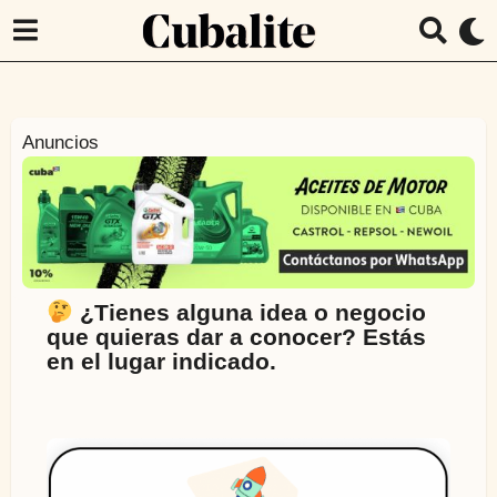
Anuncios
A
n
ú
n
c
¿Tienes alguna idea o negocio
i
que quieras dar a conocer? Estás
a
en el lugar indicado.
t
e
c
o