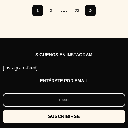
s
…
a
1
2
72
t
r
á
s
SÍGUENOS EN INSTAGRAM
[instagram-feed]
ENTÉRATE POR EMAIL