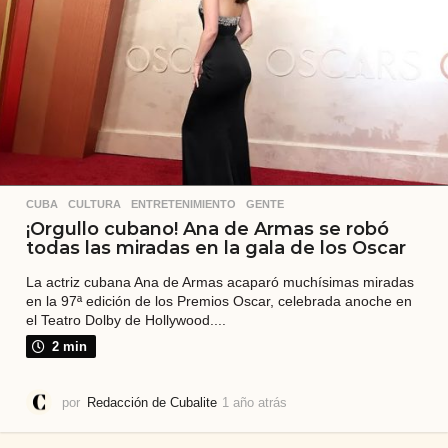
r
á
s
CUBA
,
CULTURA
,
ENTRETENIMIENTO
,
GENTE
¡Orgullo cubano! Ana de Armas se robó
todas las miradas en la gala de los Oscar
La actriz cubana Ana de Armas acaparó muchísimas miradas
en la 97ª edición de los Premios Oscar, celebrada anoche en
el Teatro Dolby de Hollywood....
2 min
por
Redacción de Cubalite
1 año atrás
1
a
ñ