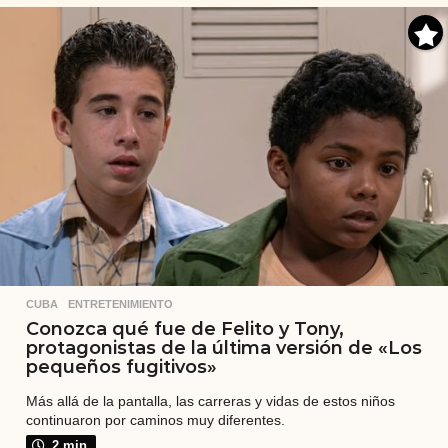
o
a
t
r
á
s
CUBA
,
ENTRETENIMIENTO
Conozca qué fue de Felito y Tony,
protagonistas de la última versión de «Los
pequeños fugitivos»
Más allá de la pantalla, las carreras y vidas de estos niños
continuaron por caminos muy diferentes.
2 min