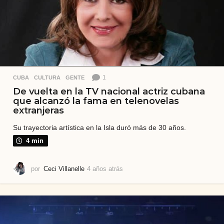
1
CUBA
,
CULTURA
,
GENTE
De vuelta en la TV nacional actriz cubana
que alcanzó la fama en telenovelas
extranjeras
Su trayectoria artística en la Isla duró más de 30 años.
4 min
por
Ceci Villanelle
4 años atrás
4
a
ñ
o
s
a