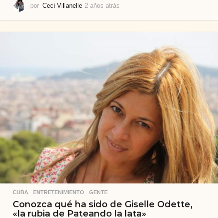
por
Ceci Villanelle
2 años atrás
2
a
ñ
o
s
a
t
r
á
s
CUBA
,
ENTRETENIMIENTO
,
GENTE
Conozca qué ha sido de Giselle Odette,
«la rubia de Pateando la lata»