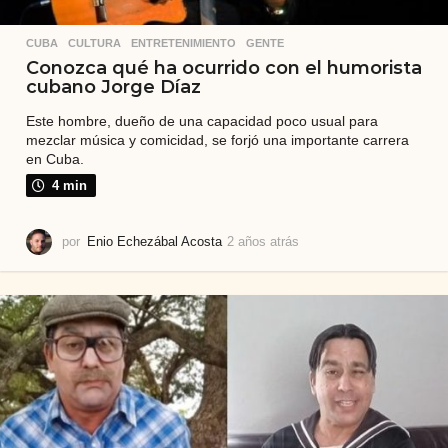
CUBA
,
CULTURA
,
ENTRETENIMIENTO
,
GENTE
Conozca qué ha ocurrido con el humorista
cubano Jorge Díaz
Este hombre, dueño de una capacidad poco usual para
mezclar música y comicidad, se forjó una importante carrera
en Cuba.
4 min
por
Enio Echezábal Acosta
2 años atrás
2
a
ñ
o
s
a
t
r
á
s