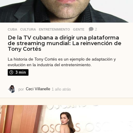
2
CUBA
,
CULTURA
,
ENTRETENIMIENTO
,
GENTE
De la TV cubana a dirigir una plataforma
de streaming mundial: La reinvención de
Tony Cortés
La historia de Tony Cortés es un ejemplo de adaptación y
evolución en la industria del entretenimiento.
3 min
por
Ceci Villanelle
1 año atrás
8
m
e
s
e
s
a
t