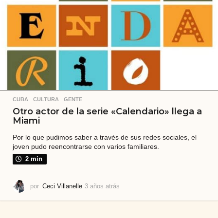
á
s
CUBA
,
CULTURA
,
GENTE
Otro actor de la serie «Calendario» llega a
Miami
Por lo que pudimos saber a través de sus redes sociales, el
joven pudo reencontrarse con varios familiares.
2 min
por
Ceci Villanelle
3 años atrás
3
a
ñ
o