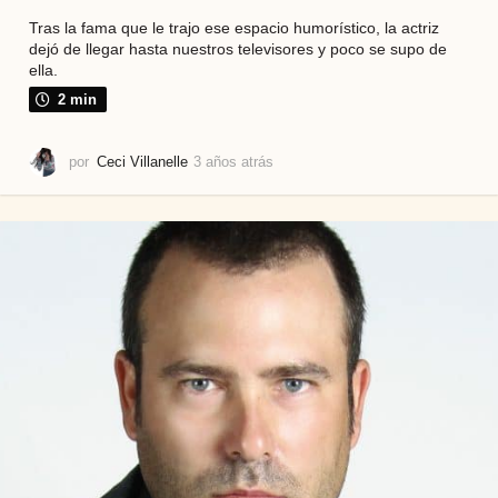
Tras la fama que le trajo ese espacio humorístico, la actriz
dejó de llegar hasta nuestros televisores y poco se supo de
ella.
2 min
por
Ceci Villanelle
3 años atrás
3
a
ñ
o
s
a
t
r
á
s