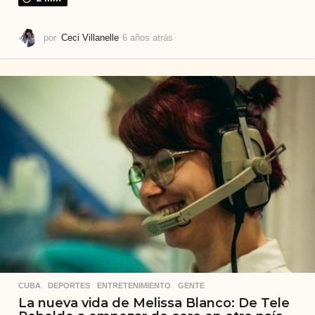
por
Ceci Villanelle
6 años atrás
4
s
e
m
a
n
a
s
a
t
r
á
s
CUBA
,
DEPORTES
,
ENTRETENIMIENTO
,
GENTE
La nueva vida de Melissa Blanco: De Tele