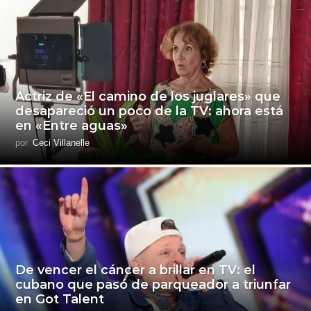
Actriz de «El camino de los juglares» que
desapareció un poco de la TV: ahora está
en «Entre aguas»
por
Ceci Villanelle
De vencer el cáncer a brillar en TV: el
cubano que pasó de parqueador a triunfar
en Got Talent