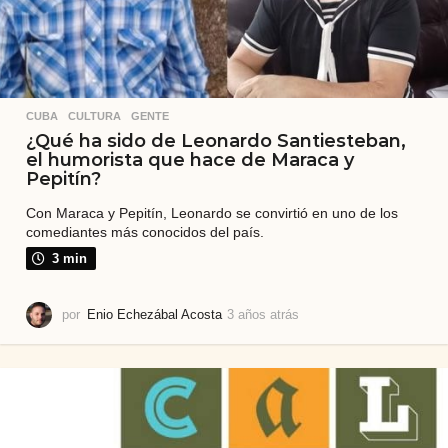
CUBA
,
CULTURA
,
GENTE
¿Qué ha sido de Leonardo Santiesteban,
el humorista que hace de Maraca y
Pepitín?
Con Maraca y Pepitín, Leonardo se convirtió en uno de los
comediantes más conocidos del país.
3 min
por
Enio Echezábal Acosta
3 años atrás
3
a
ñ
o
s
a
t
r