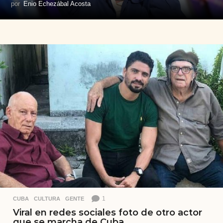
por
Enio Echezábal Acosta
1
CUBA
,
CULTURA
,
GENTE
Viral en redes sociales foto de otro actor
que se marcha de Cuba