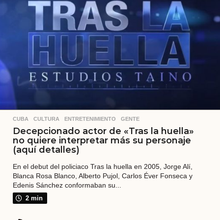
t
r
á
s
CUBA
,
CULTURA
,
ENTRETENIMIENTO
,
GENTE
Decepcionado actor de «Tras la huella»
no quiere interpretar más su personaje
(aquí detalles)
En el debut del policiaco Tras la huella en 2005, Jorge Alí,
Blanca Rosa Blanco, Alberto Pujol, Carlos Éver Fonseca y
Edenis Sánchez conformaban su...
2 min