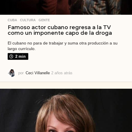
CUBA
,
CULTURA
,
GENTE
Famoso actor cubano regresa a la TV
como un imponente capo de la droga
El cubano no para de trabajar y suma otra producción a su
largo currículo.
2 min
por
Ceci Villanelle
2 años atrás
2
a
ñ
o
s
a
t
r
á
s