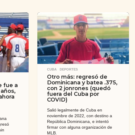
CUBA
,
DEPORTES
Otro más: regresó de
Dominicana y batea .375,
 fue a
con 2 jonrones (quedó
 años,
fuera del Cuba por
ahora
COVID)
Salió legalmente de Cuba en
noviembre de 2022, con destino a
cana
República Dominicana, e intentó
gresó
firmar con alguna organización de
in
MLB.