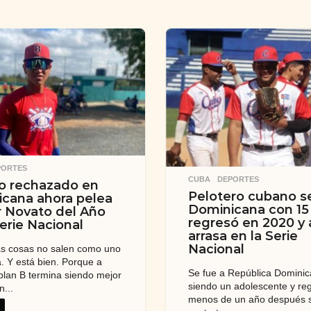
PORTES
CUBA
,
DEPORTES
o rechazado en
Pelotero cubano se
cana ahora pelea
Dominicana con 15
r Novato del Año
regresó en 2020 y 
Serie Nacional
arrasa en la Serie
Nacional
as cosas no salen como uno
a. Y está bien. Porque a
Se fue a República Domini
 plan B termina siendo mejor
siendo un adolescente y re
n...
menos de un año después s