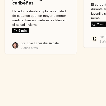
caribeñas
El serpen
durante su
Ha sido bastante amplia la cantidad
juvenil y 
de cubanos que, en mayor o menor
millas.
medida, han animado estas lides en
2 min
el actual invierno.
5 min
por
1 añ
por
Enio Echezábal Acosta
2 años atrás
2
a
ñ
o
s
a
t
r
á
s