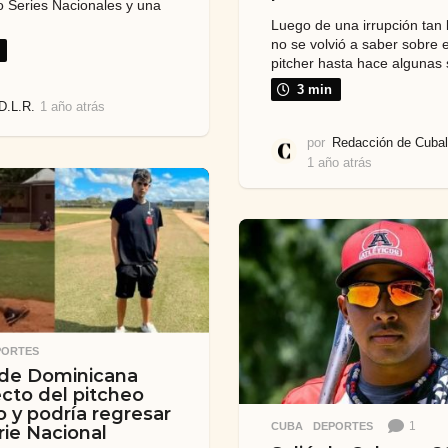
o Series Nacionales y una
Luego de una irrupción tan 
no se volvió a saber sobre 
pitcher hasta hace algunas
3 min
D.L.R.
1 año atrás
1
a
por
Redacción de Cubal
ñ
1 año atrás
8
o
m
a
e
t
s
r
e
á
s
s
a
t
r
á
s
PORTES
 de Dominicana
cto del pitcheo
 y podría regresar
1
CUBA
,
DEPORTES
rie Nacional