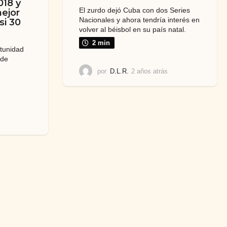
018 y
El zurdo dejó Cuba con dos Series
ejor
Nacionales y ahora tendría interés en
si 30
volver al béisbol en su país natal.
2 min
rtunidad
 de
por
D.L.R.
2 años atrás
2
a
ñ
o
s
a
2
t
a
r
ñ
á
o
s
s
a
t
r
á
s