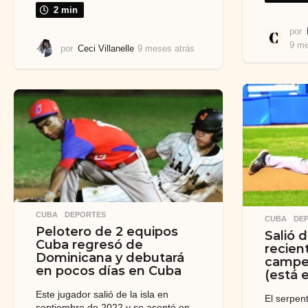
2 min
por
9 me
por
Ceci Villanelle
9 meses atrás
9
m
e
s
e
s
a
t
r
á
s
CUBA
,
DEPORTES
CUBA
,
DE
Pelotero de 2 equipos
Salió 
Cuba regresó de
recien
Dominicana y debutará
campeó
en pocos días en Cuba
(está 
Este jugador salió de la isla en
El serpent
septiembre de 2022 y se asentó en