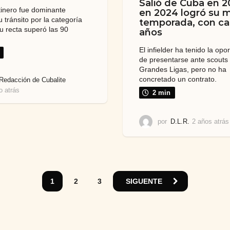
Salió de Cuba en 2
tinero fue dominante
en 2024 logró su m
 tránsito por la categoría
temporada, con ca
su recta superó las 90
años
El infielder ha tenido la opo
de presentarse ante scouts
Grandes Ligas, pero no ha
concretado un contrato.
Redacción de Cubalite
o atrás
1
2 min
a
ñ
o
por
D.L.R.
2 años atrás
a
t
r
á
s
1
2
3
SIGUENTE