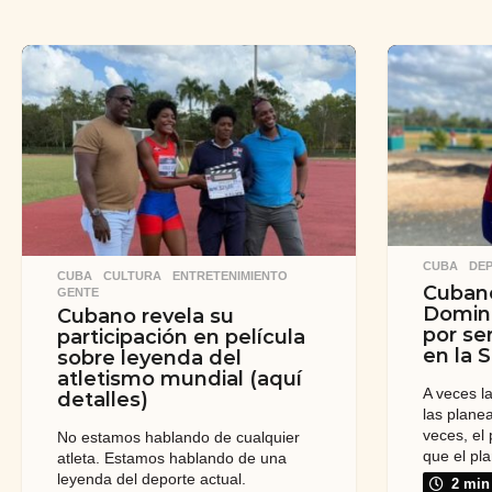
CUBA
,
DE
CUBA
,
CULTURA
,
ENTRETENIMIENTO
,
Cuban
GENTE
Domini
Cubano revela su
por se
participación en película
en la 
sobre leyenda del
atletismo mundial (aquí
A veces l
detalles)
las plane
veces, el
No estamos hablando de cualquier
que el pla
atleta. Estamos hablando de una
leyenda del deporte actual.
2 min