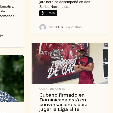
jardinero se desempeñó en dos
llamativa,
Series Nacionales.
este
1 min
 semanas.
por
D.L.R.
1 año atrás
1
a
ite
ñ
o
a
t
r
á
s
CUBA
,
DEPORTES
Cubano firmado en
Dominicana está en
conversaciones para
jugar la Liga Élite