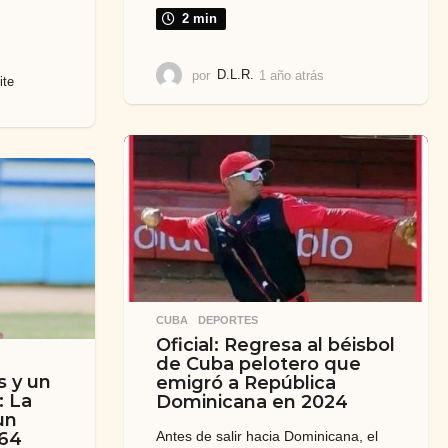
2 min
por
D.L.R.
1 año atrás
1
ite
a
ñ
o
a
t
r
á
s
CUBA
,
DEPORTES
Oficial: Regresa al béisbol
de Cuba pelotero que
s y un
emigró a República
: La
Dominicana en 2024
un
Antes de salir hacia Dominicana, el
 64