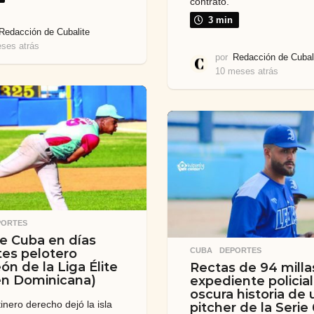
contrato.
3 min
Redacción de Cubalite
ses atrás
9
por
Redacción de Cubal
m
10 meses atrás
1
e
0
s
m
e
e
s
s
a
e
t
s
r
a
á
t
s
r
á
s
PORTES
de Cuba en días
CUBA
,
DEPORTES
tes pelotero
n de la Liga Élite
Rectas de 94 milla
en Dominicana)
expediente policial
oscura historia de 
inero derecho dejó la isla
pitcher de la Serie