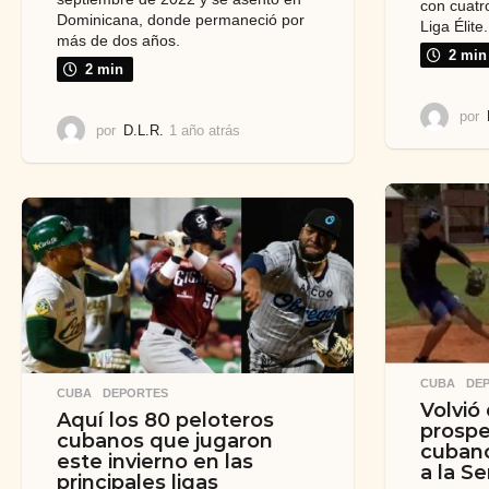
con cuatr
Dominicana, donde permaneció por
Liga Élite.
más de dos años.
2 min
2 min
por
por
D.L.R.
1 año atrás
1
a
ñ
o
a
t
r
á
s
CUBA
,
DE
CUBA
,
DEPORTES
Volvió
Aquí los 80 peloteros
prospe
cubanos que jugaron
cubano
este invierno en las
a la Se
principales ligas