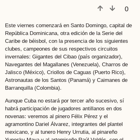
a
0
t
r
Este viernes comenzará en Santo Domingo, capital de
á
República Dominicana, otra edición de la Serie del
s
Caribe de béisbol, con la presencia de los siguientes
clubes, campeones de sus respectivos circuitos
invernales: Gigantes del Cibao (país organizador),
Navegantes del Magallanes (Venezuela), Charros de
Jalisco (México), Criollos de Caguas (Puerto Rico),
Astronautas de los Santos (Panamá) y Caimanes de
Barranquilla (Colombia).
Aunque Cuba no estará por tercer año sucesivo, sí
habrá participación de jugadores antillanos en dos
novenas: veremos al pinero Félix Pérez y el
agramontino Dariel Álvarez, integrantes del plantel
mexicano, y al tunero Henry Urrutia, al pinareño
Yunesky Maya y al artemiseño Raúl Valdés, con el