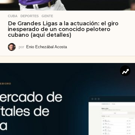
CUBA
,
DEPORTES
,
GENTE
De Grandes Ligas a la actuación: el giro
inesperado de un conocido pelotero
cubano (aquí detalles)
por
Enio Echezábal Acosta