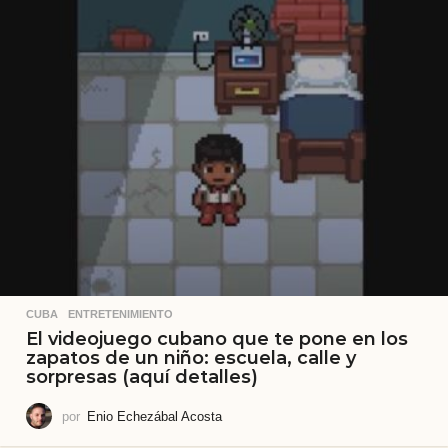
CUBA
,
ENTRETENIMIENTO
El videojuego cubano que te pone en los
zapatos de un niño: escuela, calle y
sorpresas (aquí detalles)
por
Enio Echezábal Acosta