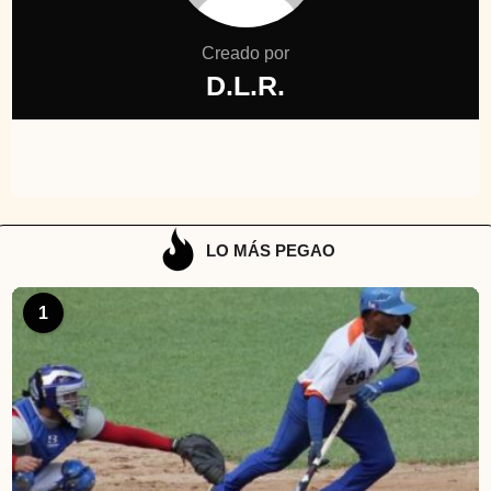
Creado por
D.L.R.
LO MÁS PEGAO
1