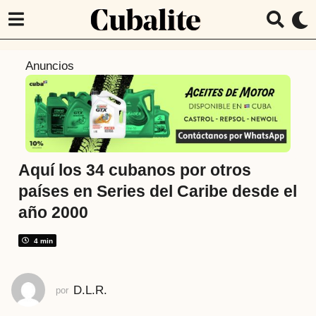
5
Anuncios
a
ñ
o
s
a
t
Aquí los 34 cubanos por otros
r
países en Series del Caribe desde el
á
año 2000
s
5
4 min
a
ñ
o
D.L.R.
por
s