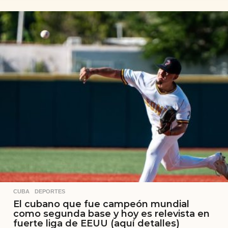
CUBA
,
DEPORTES
El cubano que fue campeón mundial
como segunda base y hoy es relevista en
fuerte liga de EEUU (aquí detalles)