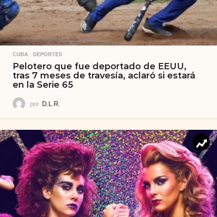
CUBA
,
DEPORTES
Pelotero que fue deportado de EEUU,
tras 7 meses de travesía, aclaró si estará
en la Serie 65
por
D.L.R.