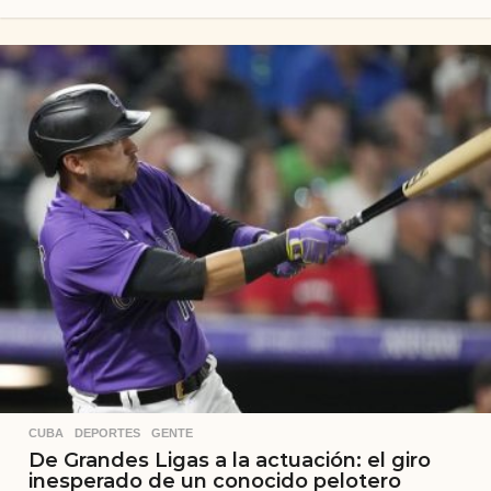
CUBA
,
DEPORTES
,
GENTE
De Grandes Ligas a la actuación: el giro
inesperado de un conocido pelotero