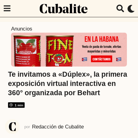
6
Anuncios
a
ñ
o
s
a
t
Te invitamos a «Dúplex», la primera
r
exposición virtual interactiva en
á
360° organizada por Behart
s
6
1 min
a
ñ
o
Redacción de Cubalite
por
s