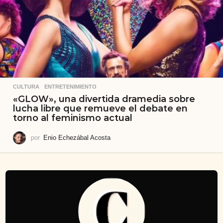
CULTURA
,
ENTRETENIMIENTO
«GLOW», una divertida dramedia sobre
lucha libre que remueve el debate en
torno al feminismo actual
por
Enio Echezábal Acosta