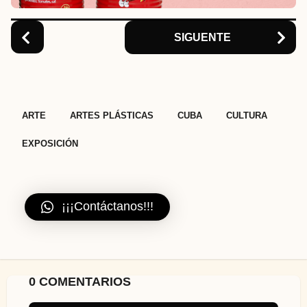
o
n
SIGUENTE
,
,
,
,
ARTE
ARTES PLÁSTICAS
CUBA
CULTURA
EXPOSICIÓN
¡¡¡Contáctanos!!!
0 COMENTARIOS