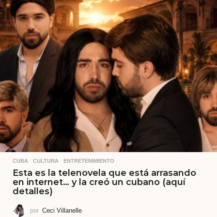
CUBA
,
CULTURA
,
ENTRETENIMIENTO
Esta es la telenovela que está arrasando
en internet… y la creó un cubano (aquí
detalles)
por
Ceci Villanelle