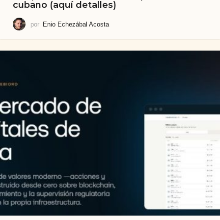
cubano (aquí detalles)
por
Enio Echezábal Acosta