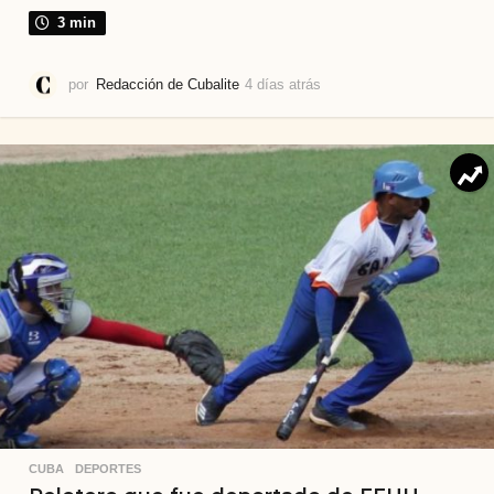
3 min
por
Redacción de Cubalite
4 días atrás
4
d
í
a
s
a
t
r
á
s
CUBA
,
DEPORTES