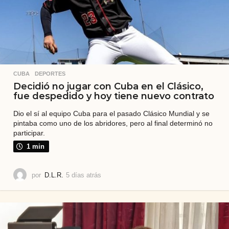
CUBA
,
DEPORTES
Decidió no jugar con Cuba en el Clásico,
fue despedido y hoy tiene nuevo contrato
Dio el sí al equipo Cuba para el pasado Clásico Mundial y se
pintaba como uno de los abridores, pero al final determinó no
participar.
1 min
por
D.L.R.
5 días atrás
5
d
í
a
s
a