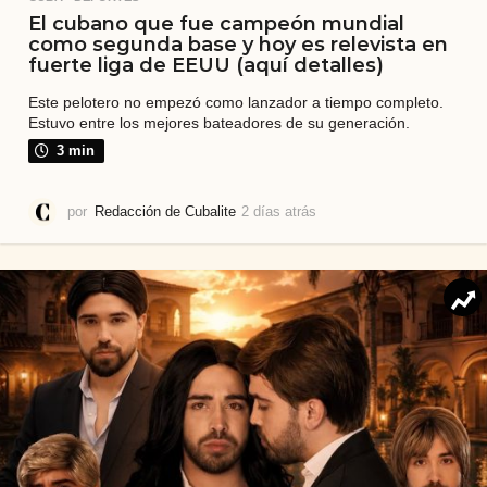
El cubano que fue campeón mundial
como segunda base y hoy es relevista en
fuerte liga de EEUU (aquí detalles)
Este pelotero no empezó como lanzador a tiempo completo.
Estuvo entre los mejores bateadores de su generación.
3 min
por
Redacción de Cubalite
2 días atrás
2
d
í
a
s
a
t
r
á
s