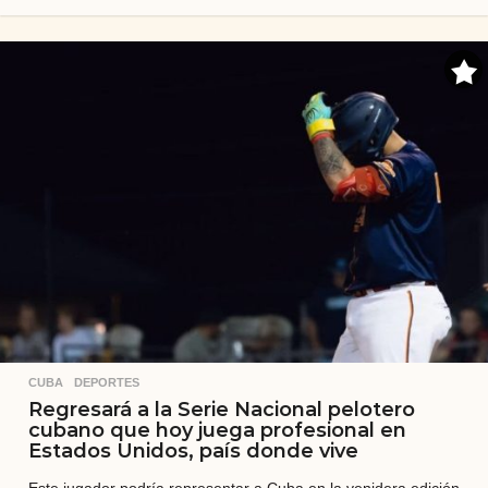
s
e
m
a
n
a
s
a
t
r
á
s
CUBA
,
DEPORTES
Regresará a la Serie Nacional pelotero
cubano que hoy juega profesional en
Estados Unidos, país donde vive