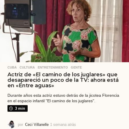
t
r
á
s
CUBA
,
CULTURA
,
ENTRETENIMIENTO
,
GENTE
Actriz de «El camino de los juglares» que
desapareció un poco de la TV: ahora está
en «Entre aguas»
Durante años esta actriz estuvo detrás de la jicotea Florencia
en el espacio infantil "El camino de los juglares".
3 min
por
Ceci Villanelle
1 semana atrás
2