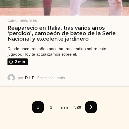
CUBA
,
DEPORTES
Reapareció en Italia, tras varios años
‘perdido’, campeón de bateo de la Serie
Nacional y excelente jardinero
Desde hace tres años poco ha trascendido sobre este
jugador. Hoy te actualizamos sobre él.
2 min
por
D.L.R.
2 semanas atrás
2
s
e
m
a
…
n
1
2
328
a
s
a
t