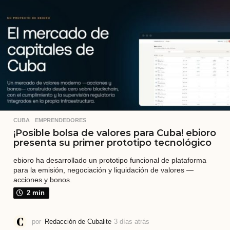
s
a
t
r
á
s
CUBA
,
EMPRENDEDORES
¡Posible bolsa de valores para Cuba! ebioro
presenta su primer prototipo tecnológico
ebioro ha desarrollado un prototipo funcional de plataforma
para la emisión, negociación y liquidación de valores —
acciones y bonos.
2 min
por
Redacción de Cubalite
3 días atrás
3