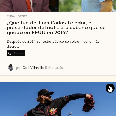
CUBA
,
GENTE
¿Qué fue de Juan Carlos Tejedor, el
presentador del noticiero cubano que se
quedó en EEUU en 2014?
Después de 2014 su rastro público se volvió mucho más
discreto.
3 min
por
Ceci Villanelle
5 días atrás
5
d
í
a
s
a
t
r
á
s