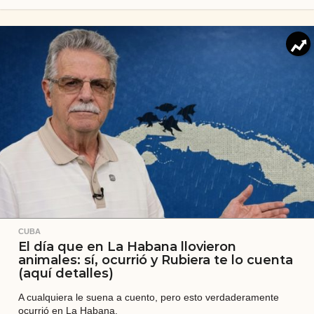
d
í
a
s
a
t
r
á
s
CUBA
El día que en La Habana llovieron
animales: sí, ocurrió y Rubiera te lo cuenta
(aquí detalles)
A cualquiera le suena a cuento, pero esto verdaderamente
ocurrió en La Habana.