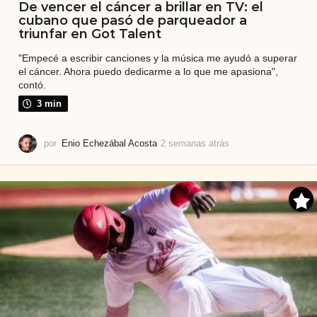
De vencer el cáncer a brillar en TV: el
cubano que pasó de parqueador a
triunfar en Got Talent
"Empecé a escribir canciones y la música me ayudó a superar
el cáncer. Ahora puedo dedicarme a lo que me apasiona",
contó.
3 min
por
Enio Echezábal Acosta
2 semanas atrás
2
s
e
m
a
n
a
s
a
t
r
á
s