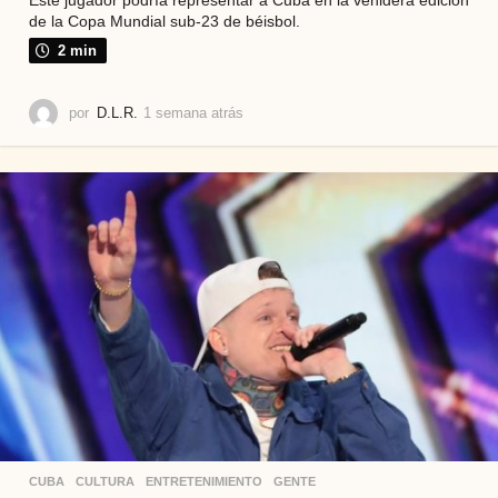
Este jugador podría representar a Cuba en la venidera edición
de la Copa Mundial sub-23 de béisbol.
2 min
por
D.L.R.
1 semana atrás
1
s
e
m
a
n
a
a
t
r
á
s
CUBA
,
CULTURA
,
ENTRETENIMIENTO
,
GENTE