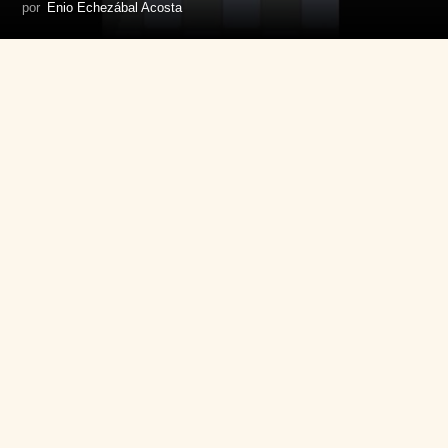
por
Enio Echezábal Acosta