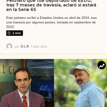
Pelotero que fue deportado de EEUU,
tras 7 meses de travesía, aclaró si estará
en la Serie 65
Este pelotero arribó a Estados Unidos en abril de 2024, tras
una travesía por algunos países, iniciada en septiembre de
2023.
1 min
por
D.L.R.
4 días atrás
4
d
í
a
s
a
t
r
á
s