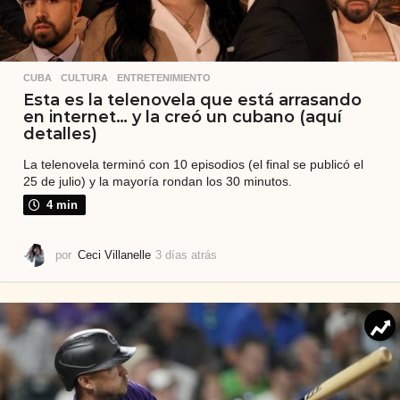
CUBA
,
CULTURA
,
ENTRETENIMIENTO
Esta es la telenovela que está arrasando
en internet… y la creó un cubano (aquí
detalles)
La telenovela terminó con 10 episodios (el final se publicó el
25 de julio) y la mayoría rondan los 30 minutos.
4 min
por
Ceci Villanelle
3 días atrás
4
d
í
a
s
a
t
r
á