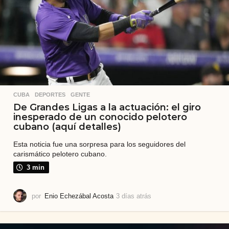
s
CUBA
,
DEPORTES
,
GENTE
De Grandes Ligas a la actuación: el giro
inesperado de un conocido pelotero
cubano (aquí detalles)
Esta noticia fue una sorpresa para los seguidores del
carismático pelotero cubano.
3 min
por
Enio Echezábal Acosta
3 días atrás
5
d
í
a