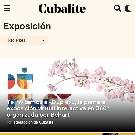
Exposición
Recientes
Te invitamos a «Dúplex», la primera
exposición virtual interactiva en 360°
organizada por Behart
por
Redacción de Cubalite