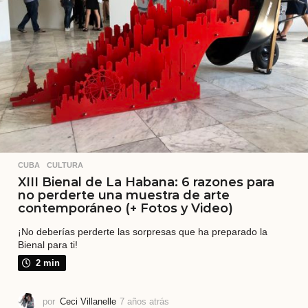
CUBA
,
CULTURA
XIII Bienal de La Habana: 6 razones para
no perderte una muestra de arte
contemporáneo (+ Fotos y Video)
¡No deberías perderte las sorpresas que ha preparado la
Bienal para ti!
2 min
por
Ceci Villanelle
7 años atrás
7