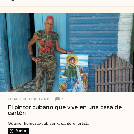
a
ñ
o
s
a
t
r
á
s
5
CUBA
,
CULTURA
,
GENTE
El pintor cubano que vive en una casa de
cartón
Guajiro, homosexual, punk, santero, artista.
9 min