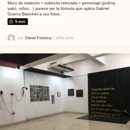
Muro de malecón + nubecita retocada + personaje (policía,
yabó, niños…) parece ser la fórmula que aplica Gabriel
Guerra Bianchini a sus fotos.
5 min
por
Daniel Fonseca
7 años atrás
7
a
ñ
o
s
a
t
r
á
s