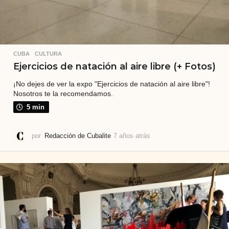
CUBA
,
CULTURA
Ejercicios de natación al aire libre (+ Fotos)
¡No dejes de ver la expo "Ejercicios de natación al aire libre"!
Nosotros te la recomendamos.
5 min
por
Redacción de Cubalite
7 años atrás
7
a
ñ
o
s
a
t
r
á
s