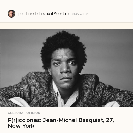
por
Enio Echezábal Acosta
7 años atrás
7
a
ñ
o
s
a
t
r
á
s
CULTURA
,
OPINIÓN
F(r)icciones: Jean-Michel Basquiat, 27,
New York