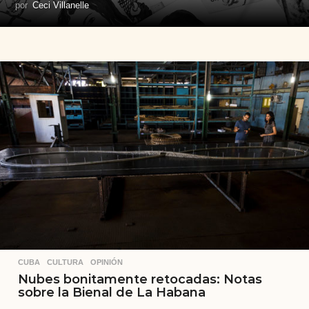
por
Ceci Villanelle
CUBA
,
CULTURA
,
OPINIÓN
Nubes bonitamente retocadas: Notas
sobre la Bienal de La Habana