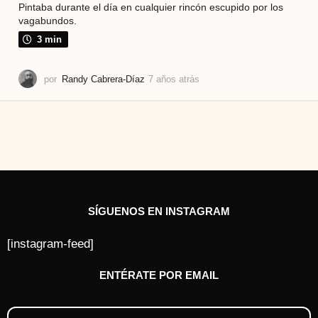
Pintaba durante el día en cualquier rincón escupido por los
vagabundos.
3 min
por
Randy Cabrera-Díaz
7 años atrás
7
a
ñ
o
s
a
t
r
á
s
SÍGUENOS EN INSTAGRAM
[instagram-feed]
ENTÉRATE POR EMAIL