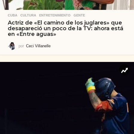
CUBA
,
CULTURA
,
ENTRETENIMIENTO
,
GENTE
Actriz de «El camino de los juglares» que
desapareció un poco de la TV: ahora está
en «Entre aguas»
por
Ceci Villanelle