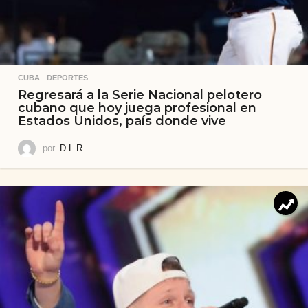
CUBA
,
DEPORTES
Regresará a la Serie Nacional pelotero
cubano que hoy juega profesional en
Estados Unidos, país donde vive
por
D.L.R.