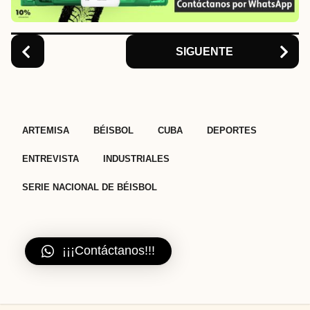
o
n
SIGUENTE
,
,
,
,
,
,
ARTEMISA
BÉISBOL
CUBA
DEPORTES
ENTREVISTA
INDUSTRIALES
SERIE NACIONAL DE BÉISBOL
¡¡¡Contáctanos!!!