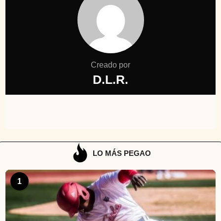
Creado por
D.L.R.
LO MÁS PEGAO
1