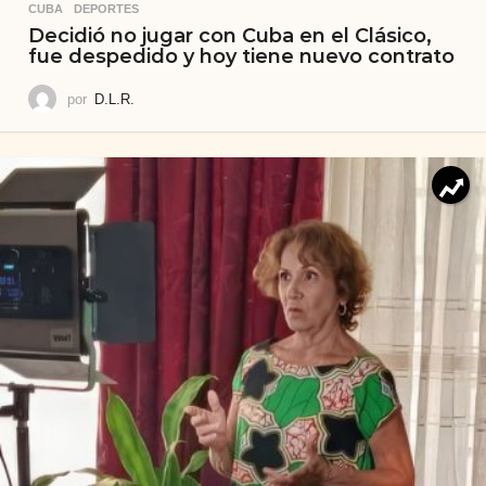
CUBA
,
DEPORTES
Decidió no jugar con Cuba en el Clásico,
fue despedido y hoy tiene nuevo contrato
por
D.L.R.