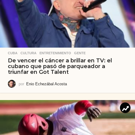
CUBA
,
CULTURA
,
ENTRETENIMIENTO
,
GENTE
De vencer el cáncer a brillar en TV: el
cubano que pasó de parqueador a
triunfar en Got Talent
por
Enio Echezábal Acosta