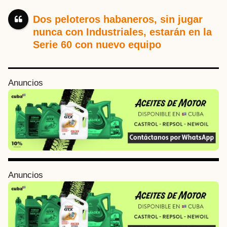
Dos peloteros habaneros, sin jugar
nunca con Industriales, estarán en la
Serie 60 con nuevo equipo
P
Anuncios
o
s
t
P
a
g
i
Anuncios
n
a
t
i