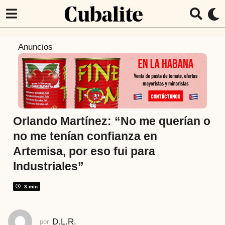
6
Anuncios
a
ñ
o
s
a
t
Orlando Martínez: “No me querían o
r
no me tenían confianza en
á
Artemisa, por eso fui para
s
Industriales”
6
a
3 min
ñ
o
s
D.L.R.
por