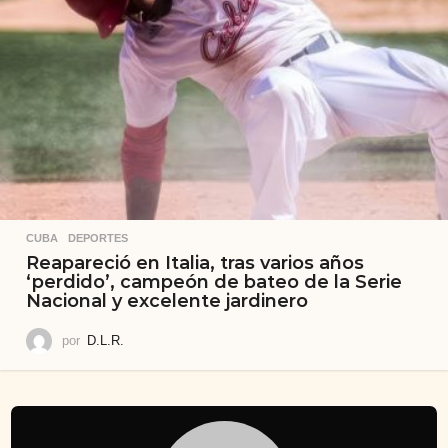
CUBA
,
DEPORTES
Reapareció en Italia, tras varios años
‘perdido’, campeón de bateo de la Serie
Nacional y excelente jardinero
por
D.L.R.