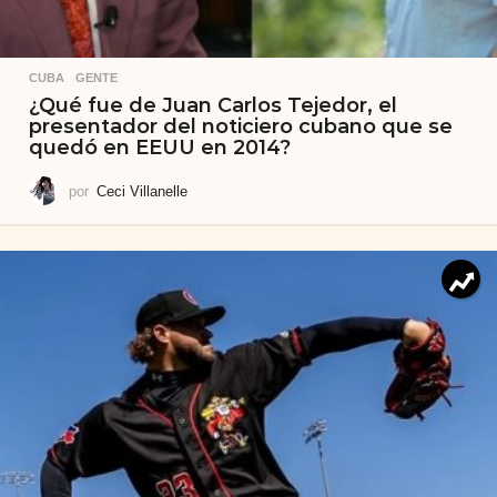
CUBA
,
GENTE
¿Qué fue de Juan Carlos Tejedor, el
presentador del noticiero cubano que se
quedó en EEUU en 2014?
por
Ceci Villanelle