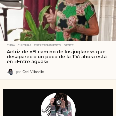
CUBA
,
CULTURA
,
ENTRETENIMIENTO
,
GENTE
Actriz de «El camino de los juglares» que
desapareció un poco de la TV: ahora está
en «Entre aguas»
por
Ceci Villanelle