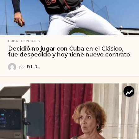
CUBA
,
DEPORTES
Decidió no jugar con Cuba en el Clásico,
fue despedido y hoy tiene nuevo contrato
por
D.L.R.