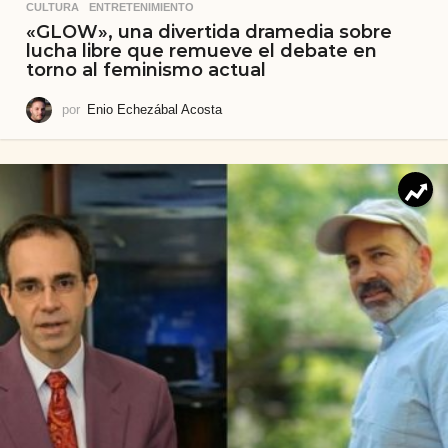
CULTURA
,
ENTRETENIMIENTO
«GLOW», una divertida dramedia sobre
lucha libre que remueve el debate en
torno al feminismo actual
por
Enio Echezábal Acosta