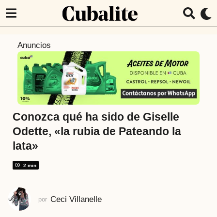
3
Anuncios
a
ñ
o
s
a
t
Conozca qué ha sido de Giselle
r
Odette, «la rubia de Pateando la
á
lata»
s
3
2 min
a
ñ
o
Ceci Villanelle
por
s