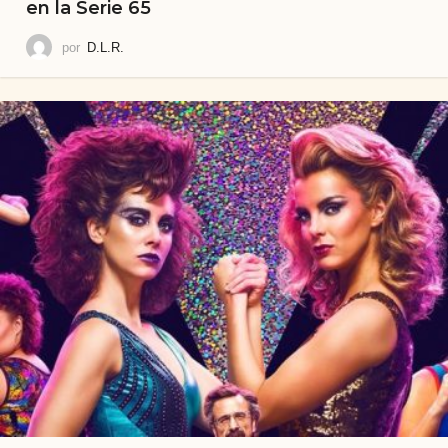
en la Serie 65
por
D.L.R.