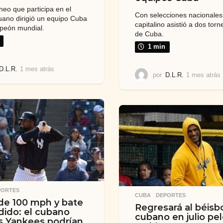
neo que participa en el
Con selecciones nacionales,
ituano dirigió un equipo Cuba
capitalino asistió a dos tor
peón mundial.
de Cuba.
1 min
D.L.R.
1 mes atrás
1
por
D.L.R.
1 mes atrás
m
e
s
a
t
t
r
r
á
s
PORTES
CUBA
,
DEPORTES
de 100 mph y bate
Regresará al béisb
ido: el cubano
cubano en julio pe
s Yankees podrían