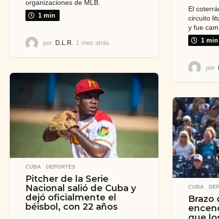
organizaciones de MLB.
El coterrá
1 min
circuito l
y fue cam
1 min
por
D.L.R.
1 mes atrás
1
m
e
por
s
a
t
r
á
s
CUBA
,
DEPORTES
Pitcher de la Serie
Nacional salió de Cuba y
CUBA
,
DE
dejó oficialmente el
Brazo 
béisbol, con 22 años
encend
que lo