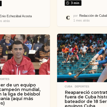
3 min
por
Redacción de Cubal
Enio Echezábal Acosta
1 mes atrás
1
s atrás
1
m
m
e
e
s
s
a
a
t
t
r
r
á
á
s
s
PORTES
er de un equipo
CUBA
,
DEPORTES
 campeón mundial,
Reapareció contra
 la liga de béisbol
fuera de Cuba hist
uania (aquí más
bateador de 18 Ser
es)
equipos Cuba