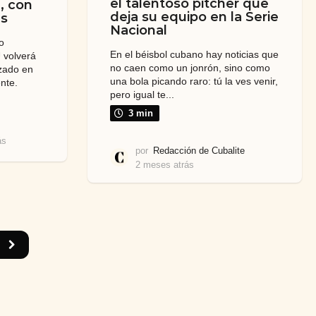
el talentoso pitcher que
, con
deja su equipo en la Serie
es
Nacional
o
En el béisbol cubano hay noticias que
 volverá
no caen como un jonrón, sino como
izado en
una bola picando raro: tú la ves venir,
nte.
pero igual te...
3 min
ás
2
por
Redacción de Cubalite
m
2 meses atrás
2
e
m
s
e
e
s
s
e
a
s
t
a
r
t
á
r
s
á
s