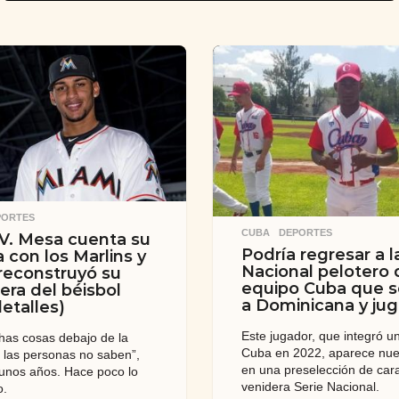
PORTES
CUBA
,
DEPORTES
 V. Mesa cuenta su
Podría regresar a l
a con los Marlins y
Nacional pelotero 
econstruyó su
equipo Cuba que s
uera del béisbol
a Dominicana y jugó
detalles)
Este jugador, que integró u
as cosas debajo de la
Cuba en 2022, aparece nu
las personas no saben”,
en una preselección de cara
 unos años. Hace poco lo
venidera Serie Nacional.
o.