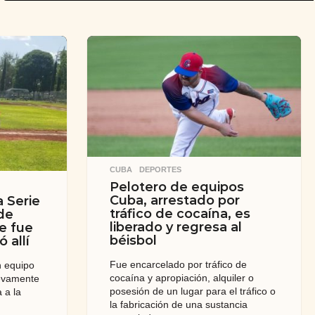
CUBA
,
DEPORTES
Pelotero de equipos
Cuba, arrestado por
a Serie
tráfico de cocaína, es
de
liberado y regresa al
e fue
béisbol
 allí
Fue encarcelado por tráfico de
n equipo
cocaína y apropiación, alquiler o
evamente
posesión de un lugar para el tráfico o
 a la
la fabricación de una sustancia