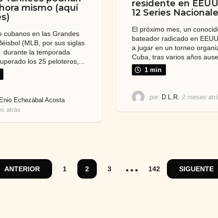
residente en EEUU
ahora mismo (aquí
12 Series Nacional
es)
El próximo mes, un conocid
de cubanos en las Grandes
bateador radicado en EEUU
Béisbol (MLB, por sus siglas
a jugar en un torneo organ
) durante la temporada
Cuba, tras varios años ause
uperado los 25 peloteros,...
1 min
por
D.L.R.
2 meses atr
Enio Echezábal Acosta
s atrás
1
m
e
s
a
t
…
r
ANTERIOR
1
2
3
142
SIGUENTE
á
s