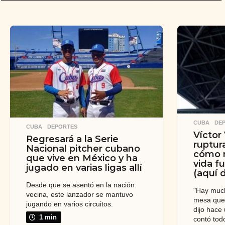
CUBA
,
DE
CUBA
,
DEPORTES
Víctor
Regresará a la Serie
ruptur
Nacional pitcher cubano
cómo r
que vive en México y ha
vida f
jugado en varias ligas allí
(aquí 
Desde que se asentó en la nación
"Hay much
vecina, este lanzador se mantuvo
mesa que 
jugando en varios circuitos.
dijo hace
1 min
contó tod