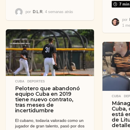
7 min
por
D.L.R.
4 semanas atrás
1
m
por
e
1 me
s
a
t
r
á
s
CUBA
,
DEPORTES
Pelotero que abandonó
equipo Cuba en 2019
CUBA
,
DE
tiene nuevo contrato,
Mánag
tras meses de
Cuba,
incertidumbre
está en
de Lit
El cubano, todavía valorado como un
detall
jugador de gran talento, pasó por dos