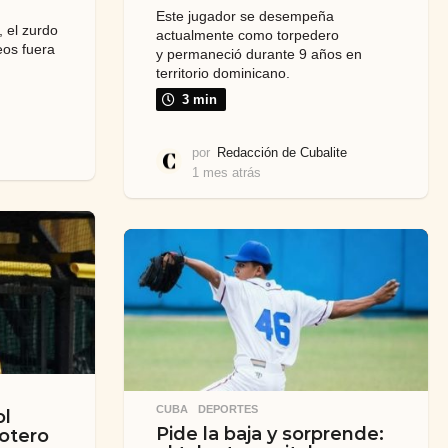
Este jugador se desempeña
 el zurdo
actualmente como torpedero
neos fuera
y permaneció durante 9 años en
territorio dominicano.
3 min
1
por
Redacción de Cubalite
m
1 mes atrás
1
e
m
s
e
a
s
a
t
á
r
s
á
s
CUBA
,
DEPORTES
ol
Pide la baja y sorprende:
lotero