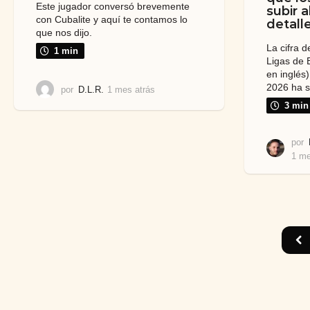
Este jugador conversó brevemente
subir 
con Cubalite y aquí te contamos lo
detall
que nos dijo.
La cifra 
1 min
Ligas de 
en inglés
2026 ha s
por
D.L.R.
1 mes atrás
1
m
3 min
e
s
por
a
t
1 me
r
á
s