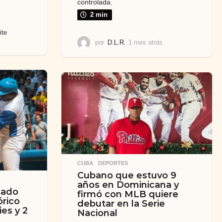
controlada.
2 min
ite
por
D.L.R.
1 mes atrás
1
m
e
s
a
t
r
á
s
CUBA
,
DEPORTES
Cubano que estuvo 9
años en Dominicana y
tado
firmó con MLB quiere
órico
debutar en la Serie
ies y 2
Nacional