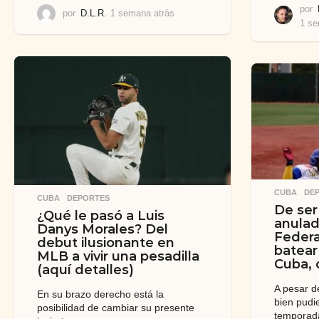
por
por
D.L.R.
1 semana atrás
1
1 se
s
e
m
a
n
a
a
t
r
á
s
CUBA
,
DE
CUBA
,
DEPORTES
De ser
¿Qué le pasó a Luis
anulad
Danys Morales? Del
Federa
debut ilusionante en
batear
MLB a vivir una pesadilla
Cuba, 
(aquí detalles)
A pesar d
En su brazo derecho está la
bien pudi
posibilidad de cambiar su presente
temporad