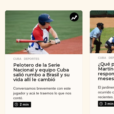
CUBA
,
DE
CUBA
,
DEPORTES
¿Qué p
Pelotero de la Serie
Martín
Nacional y equipo Cuba
respon
salió rumbo a Brasil y su
meses 
vida allí le cambió
El jardin
Conversamos brevemente con este
ocurrido 
jugador y acá te traemos lo que nos
recientes.
contó.
3 min
2 min