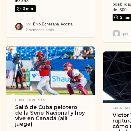
incierto.
posibilid
3 min
de .300.
2 min
por
Enio Echezábal Acosta
2 semanas atrás
2
por
s
e
m
a
n
a
s
a
t
r
á
s
CUBA
,
DEPORTES
Salió de Cuba pelotero
CUBA
,
DE
de la Serie Nacional y hoy
Víctor
vive en Canadá (allí
ruptur
juega)
cómo r