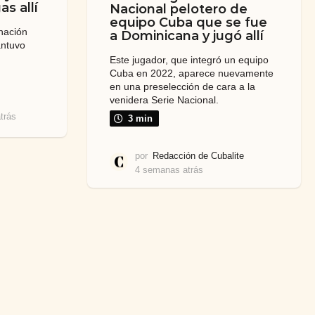
as allí
Nacional pelotero de
equipo Cuba que se fue
nación
a Dominicana y jugó allí
antuvo
Este jugador, que integró un equipo
Cuba en 2022, aparece nuevamente
en una preselección de cara a la
venidera Serie Nacional.
trás
4
3 min
s
e
por
Redacción de Cubalite
m
4 semanas atrás
4
a
s
n
e
a
m
s
a
a
n
t
a
r
s
á
a
s
t
r