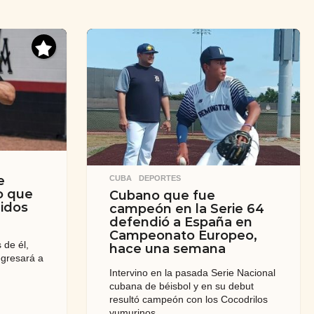
e
CUBA
,
DEPORTES
o que
Cubano que fue
nidos
campeón en la Serie 64
defendió a España en
Campeonato Europeo,
 de él,
hace una semana
egresará a
Intervino en la pasada Serie Nacional
cubana de béisbol y en su debut
resultó campeón con los Cocodrilos
yumurinos.