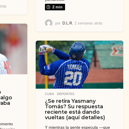
trás
2
2 min
s
e
m
por
D.L.R.
2 semanas atrás
2
a
s
n
e
a
m
s
a
a
n
t
a
r
s
á
a
s
t
r
á
s
e
CUBA
,
DEPORTES
 algo
¿Se retira Yasmany
raba
Tomás? Su respuesta
reciente está dando
vueltas (aquí detalles)
momento
Y mientras la gente especula —que