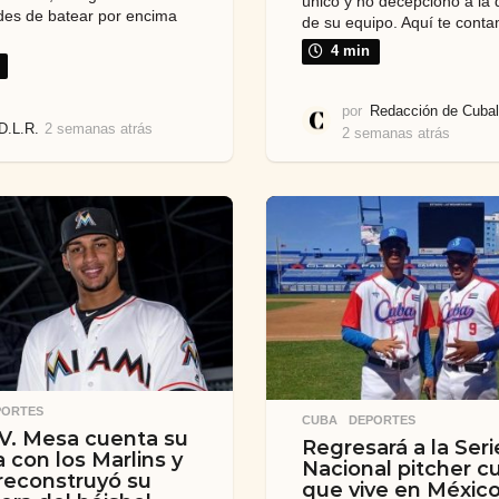
único y no decepcionó a la 
ades de batear por encima
de su equipo. Aquí te cont
4 min
por
Redacción de Cubal
D.L.R.
2 semanas atrás
2
2 semanas atrás
2
s
s
e
e
m
m
a
a
n
n
a
a
s
s
a
a
t
t
r
r
á
á
s
s
PORTES
CUBA
,
DEPORTES
 V. Mesa cuenta su
Regresará a la Seri
a con los Marlins y
Nacional pitcher 
econstruyó su
que vive en México