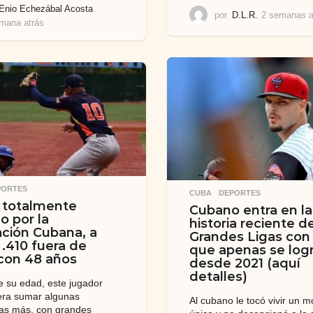
Enio Echezábal Acosta
por
D.L.R.
2 semanas a
mana atrás
1
s
e
m
a
n
a
a
t
r
á
s
PORTES
CUBA
,
DEPORTES
 totalmente
Cubano entra en la
o por la
historia reciente d
ción Cubana, a
Grandes Ligas con
 .410 fuera de
que apenas se log
con 48 años
desde 2021 (aquí
detalles)
e su edad, este jugador
era sumar algunas
Al cubano le tocó vivir un 
as más, con grandes