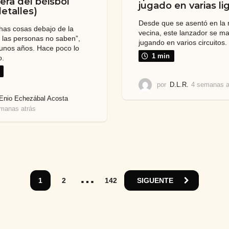
uera del béisbol
jugado en varias lig
detalles)
Desde que se asentó en la 
as cosas debajo de la
vecina, este lanzador se m
las personas no saben”,
jugando en varios circuitos.
 unos años. Hace poco lo
1 min
o.
por
D.L.R.
4 semanas a
Enio Echezábal Acosta
manas atrás
4
s
e
m
a
n
a
…
s
1
2
142
SIGUENTE
a
t
r
á
s