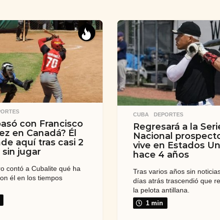
PORTES
CUBA
,
DEPORTES
asó con Francisco
Regresará a la Seri
ez en Canadá? Él
Nacional prospect
de aquí tras casi 2
vive en Estados U
sin jugar
hace 4 años
ero contó a Cubalite qué ha
Tras varios años sin noticias
con él en los tiempos
días atrás trascendió que r
la pelota antillana.
1 min