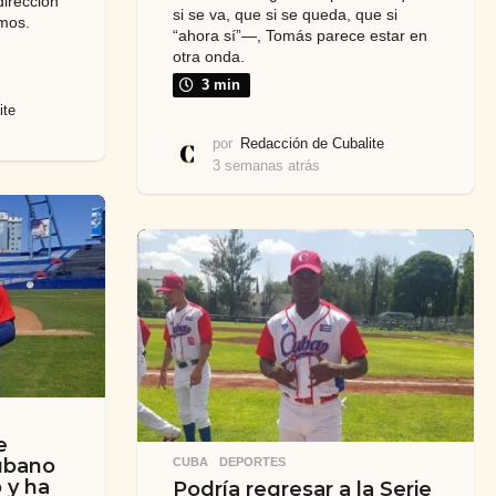
dirección
si se va, que si se queda, que si
amos.
“ahora sí”—, Tomás parece estar en
otra onda.
3 min
ite
por
Redacción de Cubalite
3 semanas atrás
4
s
e
m
a
n
a
s
a
t
r
á
s
e
cubano
CUBA
,
DEPORTES
 y ha
Podría regresar a la Serie