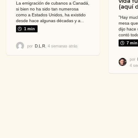
vida f
La emigración de cubanos a Canadá,
(aquí 
si bien no ha sido tan numerosa
como a Estados Unidos, ha existido
"Hay much
desde hace algunas décadas y a...
mesa que 
dijo hace
1 min
contó tod
7 min
por
D.L.R.
4 semanas atrás
4
s
e
por
m
4 se
a
n
a
s
a
t
r
á
s