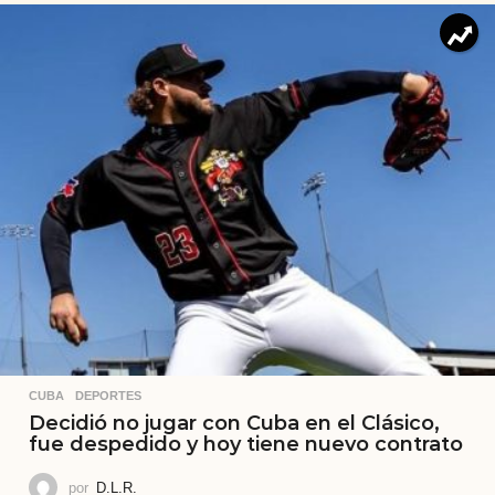
CUBA
,
DEPORTES
Decidió no jugar con Cuba en el Clásico,
fue despedido y hoy tiene nuevo contrato
por
D.L.R.