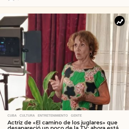
CUBA
,
CULTURA
,
ENTRETENIMIENTO
,
GENTE
Actriz de «El camino de los juglares» que
desapareció un poco de la TV: ahora está