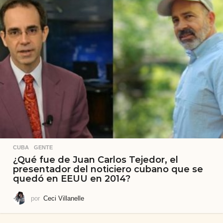
CUBA
,
GENTE
¿Qué fue de Juan Carlos Tejedor, el
presentador del noticiero cubano que se
quedó en EEUU en 2014?
por
Ceci Villanelle