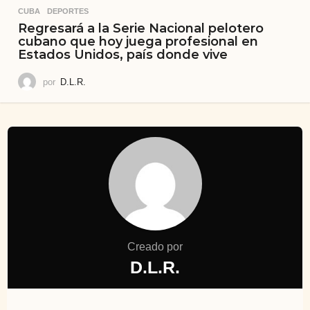
CUBA
,
DEPORTES
Regresará a la Serie Nacional pelotero
cubano que hoy juega profesional en
Estados Unidos, país donde vive
por
D.L.R.
Creado por
D.L.R.