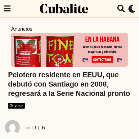
2
Anuncios
a
ñ
o
s
a
t
Pelotero residente en EEUU, que
r
debutó con Santiago en 2008,
á
regresará a la Serie Nacional pronto
s
2
2 min
a
ñ
o
D.L.R.
por
s