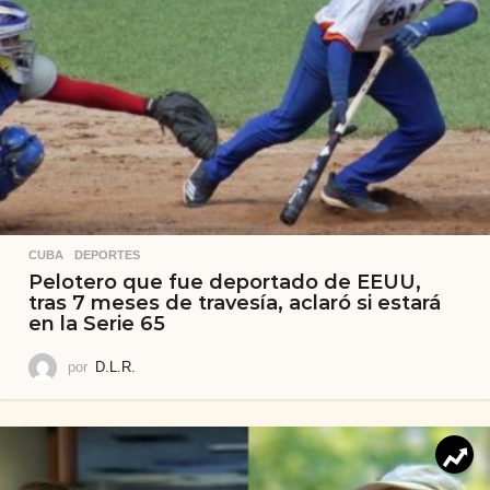
CUBA
,
DEPORTES
Pelotero que fue deportado de EEUU,
tras 7 meses de travesía, aclaró si estará
en la Serie 65
por
D.L.R.