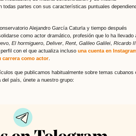
en todas partes con sus características puntuales dependien
conservatorio Alejandro García Caturla y tiempo después
solidarse como actor dramático, profesión que lo ha llevado 
uevo
,
El hormiguero
,
Deliver
,
Rent
,
Galileo Galilei
,
Ricardo II
erfil con el que actualiza incluso
una cuenta en Instagra
u carrera como actor
.
rtículos que publicamos habitualmente sobre temas cubanos 
 del país, únete a nuestro grupo: