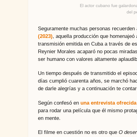
El actor cubano fue galardon
del p
Seguramente muchas personas recuerden a
(2023)
, aquella producción que homenajeó 
transmisión emitida en Cuba a través de es
Reynier Morales acaparó no pocas miradas d
ser humano con valores altamente aplaudib
Un tiempo después de transmitido el episod
días cumplió cuarenta años, se marchó hac
de darle alegrías y a continuación te cont
Según confesó en
una entrevista ofrecid
para rodar una película que él mismo prota
en mente.
El filme en cuestión no es otro que
O deser