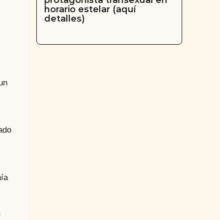
protagonista transexual en
horario estelar (aquí
detalles)
un
ado
nía
,