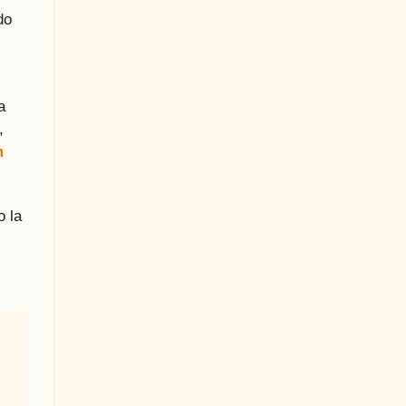
do
a
,
m
o la