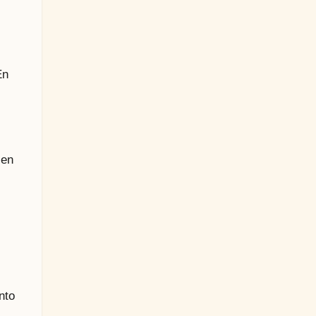
En
 en
nto