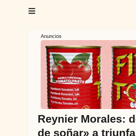
2
Anuncios
a
ñ
o
s
a
t
r
á
s
2
Reynier Morales: d
a
ñ
de soñar» a triunf
o