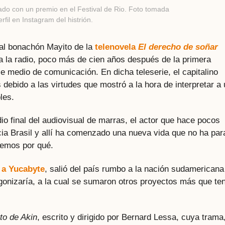
ado con un premio en el Festival de Rio. Foto tomada
erfil en Instagram del histrión.
l bonachón Mayito de la
telenovela
El derecho de soñar
a la radio, poco más de cien años después de la primera
e medio de comunicación. En dicha teleserie, el capitalino
ebido a las virtudes que mostró a la hora de interpretar a 
les.
io final del audiovisual de marras, el actor que hace pocos
ia Brasil y allí ha comenzado una nueva vida que no ha par
aremos por qué.
a a Yucabyte
, salió del país rumbo a la nación sudamericana
gonizaría, a la cual se sumaron otros proyectos más que te
to de Akin
, escrito y dirigido por Bernard Lessa, cuya trama