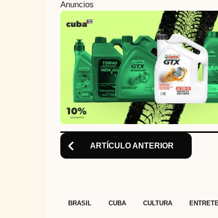
Anuncios
a
t
i
o
n
ARTÍCULO ANTERIOR
,
,
,
BRASIL
CUBA
CULTURA
ENTRETE