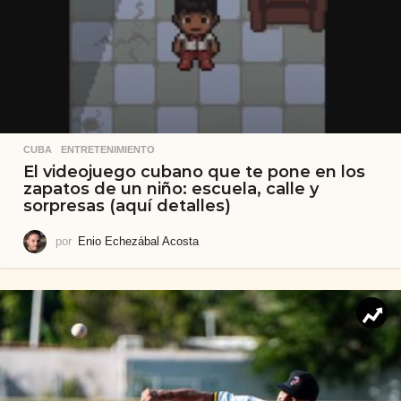
CUBA
,
ENTRETENIMIENTO
El videojuego cubano que te pone en los
zapatos de un niño: escuela, calle y
sorpresas (aquí detalles)
por
Enio Echezábal Acosta