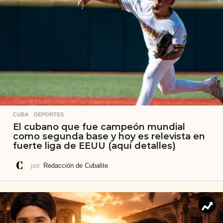
CUBA
,
DEPORTES
El cubano que fue campeón mundial
como segunda base y hoy es relevista en
fuerte liga de EEUU (aquí detalles)
por
Redacción de Cubalite