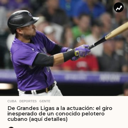
CUBA
,
DEPORTES
,
GENTE
De Grandes Ligas a la actuación: el giro
inesperado de un conocido pelotero
cubano (aquí detalles)