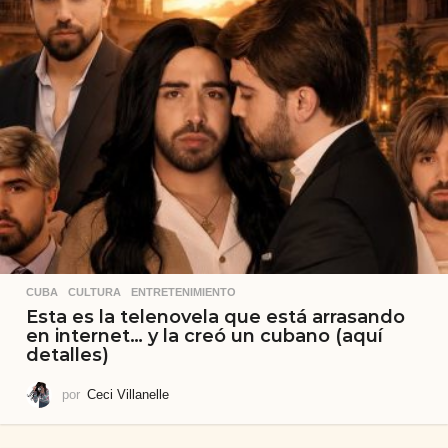
CUBA
,
CULTURA
,
ENTRETENIMIENTO
Esta es la telenovela que está arrasando
en internet… y la creó un cubano (aquí
detalles)
por
Ceci Villanelle