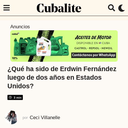
3
Anuncios
a
ñ
o
s
a
t
¿Qué ha sido de Erdwin Fernández
r
luego de dos años en Estados
á
Unidos?
s
3
3 min
a
ñ
o
Ceci Villanelle
por
s