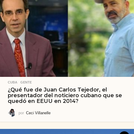
CUBA
,
GENTE
¿Qué fue de Juan Carlos Tejedor, el
presentador del noticiero cubano que se
quedó en EEUU en 2014?
por
Ceci Villanelle