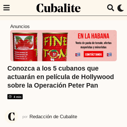
9
Anuncios
m
e
s
e
s
a
Conozca a los 5 cubanos que
t
actuarán en película de Hollywood
r
sobre la Operación Peter Pan
á
s
4 min
9
m
e
Redacción de Cubalite
por
s