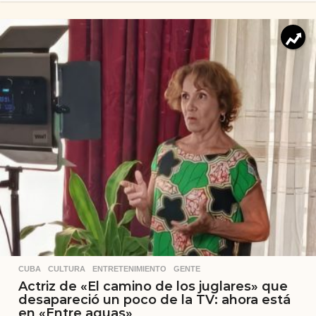
CUBA
,
CULTURA
,
ENTRETENIMIENTO
,
GENTE
Actriz de «El camino de los juglares» que
desapareció un poco de la TV: ahora está
en «Entre aguas»