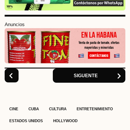
a
g
i
Anuncios
n
a
t
i
o
n
SIGUENTE
,
,
,
,
,
CINE
CUBA
CULTURA
ENTRETENIMIENTO
ESTADOS UNIDOS
HOLLYWOOD