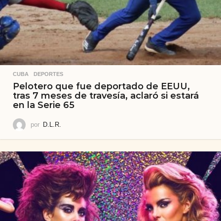
CUBA
,
DEPORTES
Pelotero que fue deportado de EEUU,
tras 7 meses de travesía, aclaró si estará
en la Serie 65
por
D.L.R.