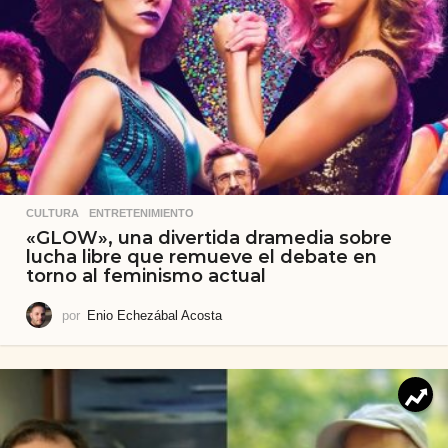
CULTURA
,
ENTRETENIMIENTO
«GLOW», una divertida dramedia sobre
lucha libre que remueve el debate en
torno al feminismo actual
por
Enio Echezábal Acosta