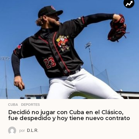
CUBA
,
DEPORTES
Decidió no jugar con Cuba en el Clásico,
fue despedido y hoy tiene nuevo contrato
por
D.L.R.