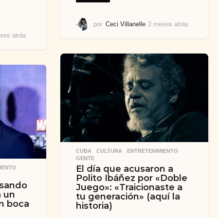
por
Ceci Villanelle
2 meses atrás
2
m
ses atrás
2
e
m
s
e
e
s
s
e
a
s
t
a
r
t
á
r
s
á
s
CUBA
,
CULTURA
,
ENTRETENIMIENTO
,
GENTE
El día que acusaron a
IENTO
,
Polito Ibáñez por «Doble
asando
Juego»: «Traicionaste a
 un
tu generación» (aquí la
en boca
historia)