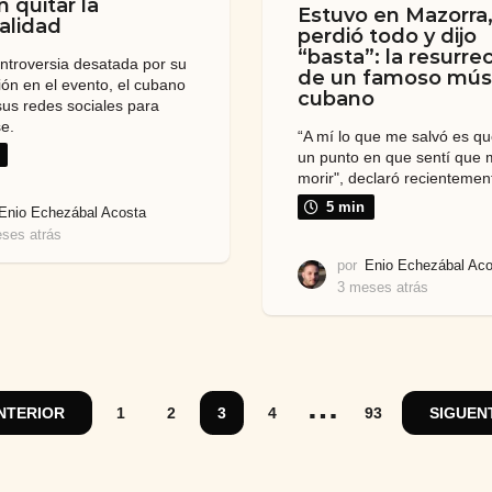
 quitar la
Estuvo en Mazorra,
alidad
perdió todo y dijo
“basta”: la resurre
ontroversia desatada por su
de un famoso mús
ión en el evento, el cubano
cubano
sus redes sociales para
e.
“A mí lo que me salvó es qu
un punto en que sentí que 
morir", declaró recientemen
5 min
Enio Echezábal Acosta
ses atrás
2
m
por
Enio Echezábal Aco
e
3 meses atrás
3
s
m
e
e
s
s
a
e
t
s
…
r
a
NTERIOR
1
2
3
4
93
SIGUEN
á
t
s
r
á