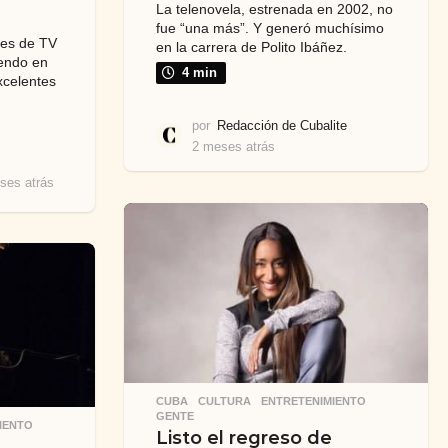
La telenovela, estrenada en 2002, no
fue “una más”. Y generó muchísimo
ies de TV
en la carrera de Polito Ibáñez.
iendo en
4 min
xcelentes
por
Redacción de Cubalite
2 meses atrás
2
m
ses atrás
2
e
m
s
e
e
s
s
e
a
s
t
a
r
t
á
r
s
á
s
CUBA
,
CULTURA
,
ENTRETENIMIENTO
,
GENTE
IENTO
,
Listo el regreso de