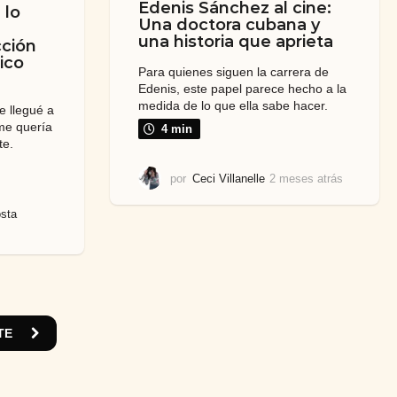
Edenis Sánchez al cine:
 lo
Una doctora cubana y
una historia que aprieta
cción
ico
Para quienes siguen la carrera de
Edenis, este papel parece hecho a la
medida de lo que ella sabe hacer.
e llegué a
me quería
4 min
te.
por
Ceci Villanelle
2 meses atrás
2
m
e
sta
s
e
s
a
t
r
á
TE
s