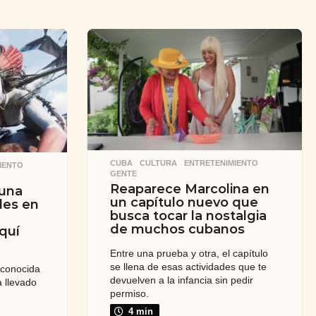
CUBA
,
CULTURA
,
ENTRETENIMIENTO
,
IENTO
,
GENTE
Reaparece Marcolina en
 una
un capítulo nuevo que
les en
busca tocar la nostalgia
de muchos cubanos
aquí
Entre una prueba y otra, el capítulo
se llena de esas actividades que te
 conocida
devuelven a la infancia sin pedir
a llevado
permiso.
4 min