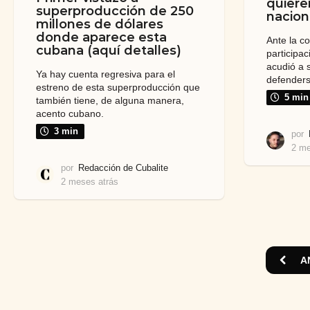
quieren
superproducción de 250
nacion
millones de dólares
donde aparece esta
Ante la c
cubana (aquí detalles)
participac
acudió a 
Ya hay cuenta regresiva para el
defenders
estreno de esta superproducción que
5 min
también tiene, de alguna manera,
acento cubano.
3 min
por
2 me
por
Redacción de Cubalite
2 meses atrás
2
m
e
s
e
s
A
a
t
r
á