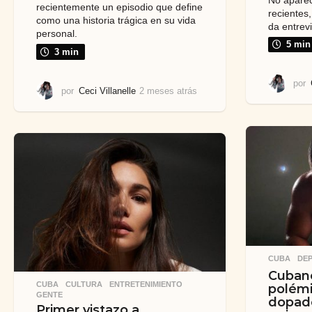
recientemente un episodio que define
recientes,
como una historia trágica en su vida
da entrevi
personal.
5 min
3 min
por
por
Ceci Villanelle
2 meses atrás
2
m
e
s
e
s
a
t
r
á
s
CUBA
,
DE
Cuban
CUBA
,
CULTURA
,
ENTRETENIMIENTO
,
polémi
GENTE
dopado
Primer vistazo a