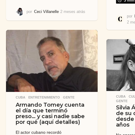
3 min
por
Ceci Villanelle
2 meses atrás
2
por
m
2 me
e
s
e
s
a
t
r
á
s
CUBA
,
CU
CUBA
,
ENTRETENIMIENTO
,
GENTE
GENTE
Armando Tomey cuenta
Silvia 
el día que terminó
de su 
preso… y casi nadie sabe
desde 
por qué (aquí detalles)
años
El actor cubano recordó
No aparec