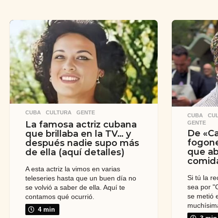
CUBA
,
CULTURA
,
GENTE
CUBA
,
CU
La famosa actriz cubana
GENTE
De «Ca
que brillaba en la TV… y
fogone
después nadie supo más
que ab
de ella (aquí detalles)
comid
A esta actriz la vimos en varias
Si tú la 
teleseries hasta que un buen día no
sea por "
se volvió a saber de ella. Aquí te
se metió 
contamos qué ocurrió.
muchísim
4 min