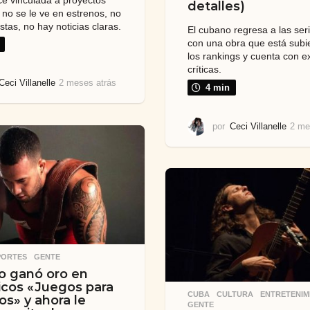
detalles)
 no se le ve en estrenos, no
stas, no hay noticias claras.
El cubano regresa a las ser
con una obra que está sub
los rankings y cuenta con e
críticas.
Ceci Villanelle
2 meses atrás
2
4 min
m
e
s
por
Ceci Villanelle
2 me
e
s
a
t
r
á
s
PORTES
,
GENTE
o ganó oro en
cos «Juegos para
CUBA
,
CULTURA
,
ENTRETENIM
s» y ahora le
GENTE