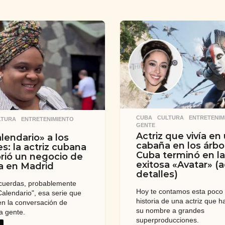
CUBA
,
CULTURA
,
ENTRETENIM
LTURA
,
ENTRETENIMIENTO
,
GENTE
Actriz que vivía en
lendario» a los
cabaña en los árbo
s: la actriz cubana
Cuba terminó en la
rió un negocio de
exitosa «Avatar» (
a en Madrid
detalles)
recuerdas, probablemente
Hoy te contamos esta poco
Calendario", esa serie que
historia de una actriz que h
en la conversación de
su nombre a grandes
a gente.
superproducciones.