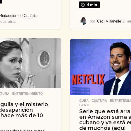
4 min
Redacción de Cubalite
por
Ceci Villanelle
2 me
ses atrás
2
m
e
s
e
s
a
t
r
á
s
LTURA
,
ENTRETENIMIENTO
,
CUBA
,
CULTURA
,
ENTRETENIM
Águila y el misterio
GENTE
desaparición
Serie que está arr
hace más de 10
en Amazon suma a
cubano y ya está 
de muchos (aquí
e vinculada a proyectos