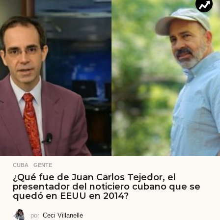
CUBA
,
GENTE
¿Qué fue de Juan Carlos Tejedor, el
presentador del noticiero cubano que se
quedó en EEUU en 2014?
por
Ceci Villanelle