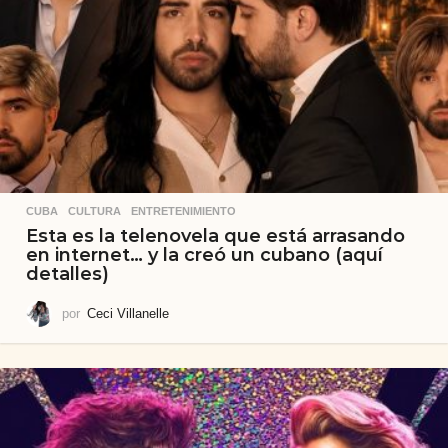
CUBA
,
CULTURA
,
ENTRETENIMIENTO
Esta es la telenovela que está arrasando
en internet… y la creó un cubano (aquí
detalles)
por
Ceci Villanelle