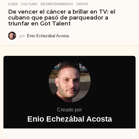
CUBA
,
CULTURA
,
ENTRETENIMIENTO
,
GENTE
De vencer el cáncer a brillar en TV: el
cubano que pasó de parqueador a
triunfar en Got Talent
por
Enio Echezábal Acosta
Creado por
Enio Echezábal Acosta