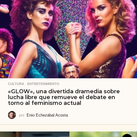
CULTURA
,
ENTRETENIMIENTO
«GLOW», una divertida dramedia sobre
lucha libre que remueve el debate en
torno al feminismo actual
por
Enio Echezábal Acosta