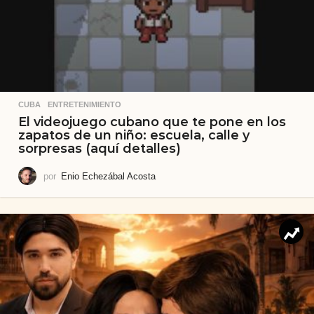
CUBA
,
ENTRETENIMIENTO
El videojuego cubano que te pone en los
zapatos de un niño: escuela, calle y
sorpresas (aquí detalles)
por
Enio Echezábal Acosta