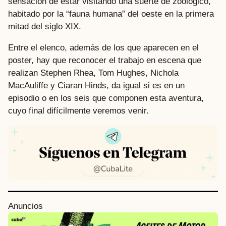
sensación de estar visitando una suerte de zoológico,
habitado por la “fauna humana” del oeste en la primera
mitad del siglo XIX.
Entre el elenco, además de los que aparecen en el
poster, hay que reconocer el trabajo en escena que
realizan Stephen Rhea, Tom Hughes, Nichola
MacAuliffe y Ciaran Hinds, da igual si es en un
episodio o en los seis que componen esta aventura,
cuyo final difícilmente veremos venir.
P
Anuncios
o