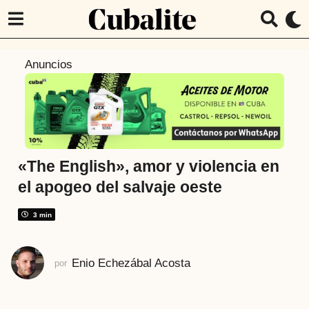
3
Anuncios
a
ñ
o
s
a
t
«The English», amor y violencia en
r
el apogeo del salvaje oeste
á
s
3 min
3
a
Enio Echezábal Acosta
por
ñ
o
s