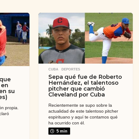
CUBA
,
DEPORTES
Sepa qué fue de Roberto
 que
Hernández, el talentoso
 en
pitcher que cambió
 en su
Cleveland por Cuba
es)
Recientemente se supo sobre la
ón propia.
actualidad de este talentoso pitcher
claró
espirituano y aquí te contamos qué
ha ocurrido con él.
5 min