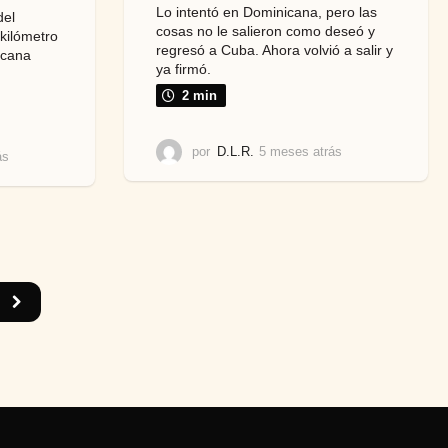
Lo intentó en Dominicana, pero las
del
cosas no le salieron como deseó y
 kilómetro
regresó a Cuba. Ahora volvió a salir y
icana
ya firmó.
.
2 min
por
D.L.R.
5 meses atrás
5
ás
5
m
m
e
e
s
s
e
e
s
s
a
a
t
t
r
r
á
á
s
s