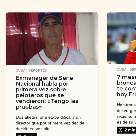
CUBA
,
DE
CUBA
,
DEPORTES
7 mese
Exmanager de Serie
bronca
Nacional habla por
te co
primera vez sobre
hoy Er
peloteros que se
vendieron: «Tengo las
Han trans
pruebas»
del vergo
reciente
Dos atletas, una etapa difícil, y un
es de su 
director que por primera vez decide
decirlo en voz alta.
2 min