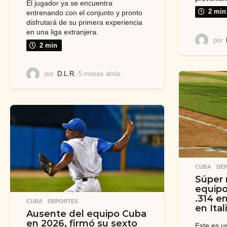
El jugador ya se encuentra
2 min
entrenando con el conjunto y pronto
disfrutará de su primera experiencia
en una liga extranjera.
por
2 min
por
D.L.R.
5 meses atrás
5
m
e
s
e
s
a
t
r
á
CUBA
,
DE
s
Súper 
equipo
.314 en
CUBA
,
DEPORTES
en Ital
Ausente del equipo Cuba
en 2026, firmó su sexto
Este es u