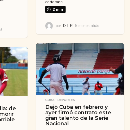
certamen.
2 min
por
D.L.R.
5 meses atrás
5
ás
4
m
m
e
e
s
s
e
e
s
s
a
a
t
t
r
r
á
á
s
s
CUBA
,
DEPORTES
Dejó Cuba en febrero y
ia: de
ayer firmó contrato este
 morir
gran talento de la Serie
rrible
Nacional