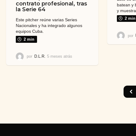
contrato profesional, tras
batean y 
la Serie 64
y muestran
2 min
Este pitcher reúne varias Series
Nacionales y ha integrado algunos
equipos Cuba.
por
2 min
por
D.L.R.
5 meses atrás
5
m
e
s
e
s
a
t
r
á
s