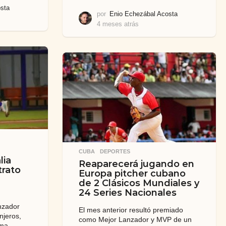
sta
por
Enio Echezábal Acosta
4 meses atrás
4
m
e
s
e
s
a
t
r
á
s
CUBA
,
DEPORTES
lia
Reaparecerá jugando en
trato
Europa pitcher cubano
de 2 Clásicos Mundiales y
24 Series Nacionales
nzador
El mes anterior resultó premiado
njeros,
como Mejor Lanzador y MVP de un
ima