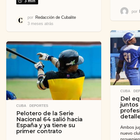
3 min
por
por
Redacción de Cubalite
3 meses atrás
3
m
e
s
e
s
a
t
r
á
s
CUBA
,
DE
Del eq
juntos
CUBA
,
DEPORTES
profes
Pelotero de la Serie
detall
Nacional 64 salió hacia
España y ya tiene su
Ambos jug
primer contrato
nuevo clu
provenien