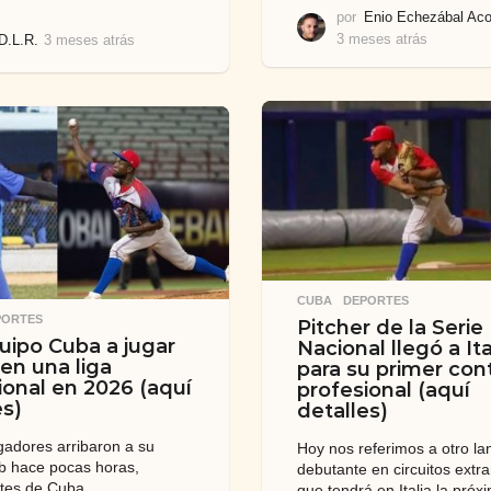
por
Enio Echezábal Aco
3 meses atrás
3
D.L.R.
3 meses atrás
3
m
m
e
e
s
s
e
e
s
s
a
a
t
t
r
r
á
á
s
s
CUBA
,
DEPORTES
PORTES
Pitcher de la Serie
uipo Cuba a jugar
Nacional llegó a Ita
 en una liga
para su primer con
ional en 2026 (aquí
profesional (aquí
es)
detalles)
adores arribaron a su
Hoy nos referimos a otro la
b hace pocas horas,
debutante en circuitos extra
tes de Cuba.
que tendrá en Italia la próx