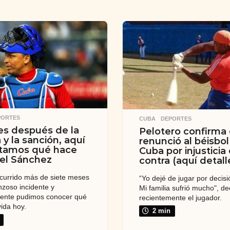
PORTES
CUBA
,
DEPORTES
s después de la
Pelotero confirma
 y la sanción, aquí
renunció al béisbol
ntamos qué hace
Cuba por injusticia
iel Sánchez
contra (aquí detall
currido más de siete meses
“Yo dejé de jugar por decisi
nzoso incidente y
Mi familia sufrió mucho", de
mente pudimos conocer qué
recientemente el jugador.
vida hoy.
2 min