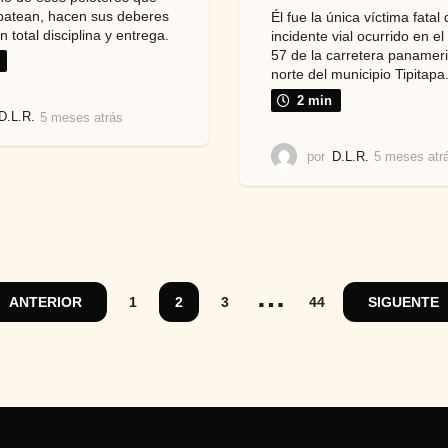
batean, hacen sus deberes
Él fue la única víctima fatal 
 total disciplina y entrega.
incidente vial ocurrido en el
57 de la carretera panamer
norte del municipio Tipitapa
2 min
D.L.R.
5 meses atrás
5
m
e
por
D.L.R.
5 meses atr
s
e
s
a
t
r
…
á
ANTERIOR
1
2
3
44
SIGUENTE
s