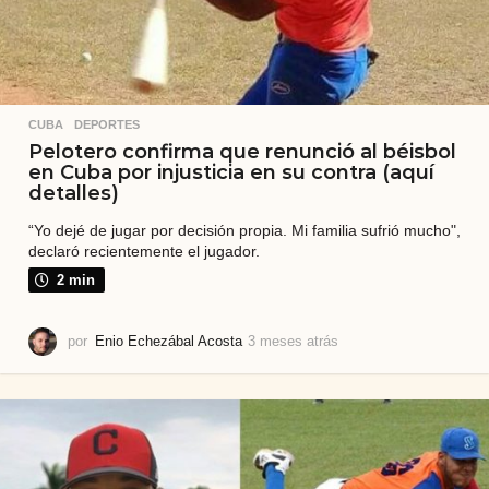
CUBA
,
DEPORTES
Pelotero confirma que renunció al béisbol
en Cuba por injusticia en su contra (aquí
detalles)
“Yo dejé de jugar por decisión propia. Mi familia sufrió mucho",
declaró recientemente el jugador.
2 min
por
Enio Echezábal Acosta
3 meses atrás
3
m
e
s
e
s
a
t