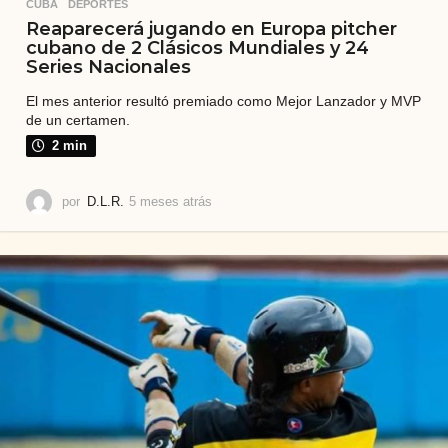
CUBA
,
DEPORTES
Reaparecerá jugando en Europa pitcher
cubano de 2 Clásicos Mundiales y 24
Series Nacionales
El mes anterior resultó premiado como Mejor Lanzador y MVP
de un certamen.
2 min
por
D.L.R.
5 meses atrás
5
m
e
s
e
s
a
t
r
á
s