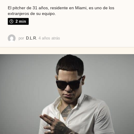
El pitcher de 31 años, residente en Miami, es uno de los
extranjeros de su equipo.
2 min
por
D.L.R.
4 años atrás
4
a
ñ
o
s
a
t
r
á
s