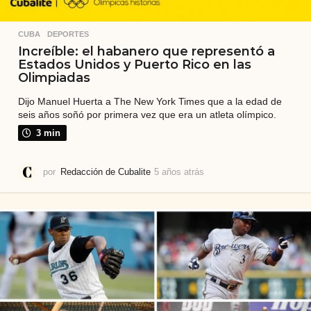
CUBA
,
DEPORTES
Increíble: el habanero que representó a
Estados Unidos y Puerto Rico en las
Olimpiadas
Dijo Manuel Huerta a The New York Times que a la edad de
seis años soñó por primera vez que era un atleta olímpico.
3 min
por
Redacción de Cubalite
5 años atrás
2
a
ñ
o
s
a
t
r
á
s