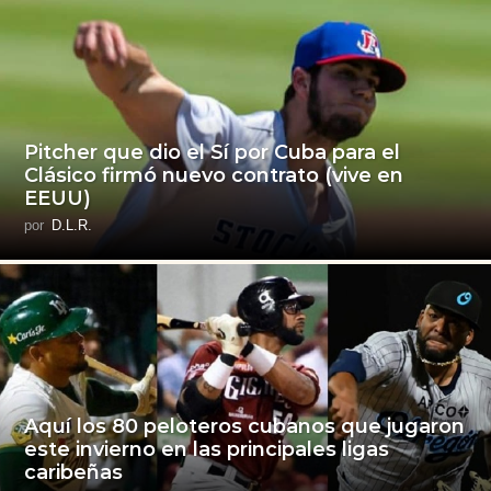
Pitcher que dio el Sí por Cuba para el
Clásico firmó nuevo contrato (vive en
EEUU)
por
D.L.R.
Aquí los 80 peloteros cubanos que jugaron
este invierno en las principales ligas
caribeñas