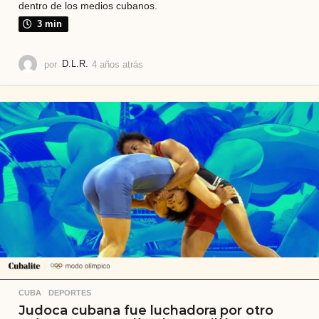
dentro de los medios cubanos.
3 min
por
D.L.R.
4 años atrás
4
a
ñ
o
s
a
t
r
á
s
CUBA
,
DEPORTES
Judoca cubana fue luchadora por otro