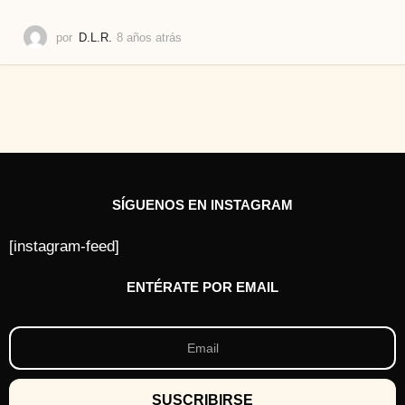
por
D.L.R.
8 años atrás
8
a
ñ
o
s
a
t
r
á
s
SÍGUENOS EN INSTAGRAM
[instagram-feed]
ENTÉRATE POR EMAIL