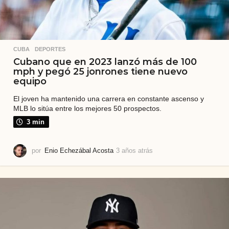
CUBA
,
DEPORTES
Cubano que en 2023 lanzó más de 100
mph y pegó 25 jonrones tiene nuevo
equipo
El joven ha mantenido una carrera en constante ascenso y
MLB lo sitúa entre los mejores 50 prospectos.
3 min
por
Enio Echezábal Acosta
3 años atrás
3
a
ñ
o
s
a
t
r
á