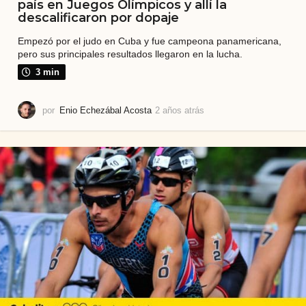
país en Juegos Olímpicos y allí la
descalificaron por dopaje
Empezó por el judo en Cuba y fue campeona panamericana,
pero sus principales resultados llegaron en la lucha.
3 min
por
Enio Echezábal Acosta
2 años atrás
2
a
ñ
o
s
a
t
r
á
s