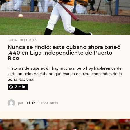
CUBA
,
DEPORTES
Nunca se rindió: este cubano ahora bateó
.440 en Liga Independiente de Puerto
Rico
Historias de superación hay muchas, pero hoy hablaremos de
la de un pelotero cubano que estuvo en siete contiendas de la
Serie Nacional.
2 min
por
D.L.R.
5 años atrás
5
a
ñ
o
s