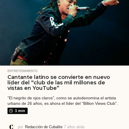
r
á
s
ENTRETENIMIENTO
Cantante latino se convierte en nuevo
líder del “club de las mil millones de
vistas en YouTube”
"El negrito de ojos claros", como se autodenomina el artista
urbano de 26 años, es ahora el líder del “Billion Views Club".
1 min
por
Redacción de Cubalite
7 años atrás
7