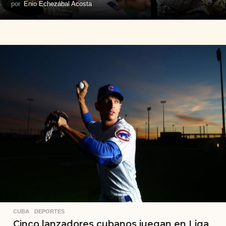
por
Enio Echezábal Acosta
CUBA
,
DEPORTES
Cinco lanzadores cubanos juegan en Liga