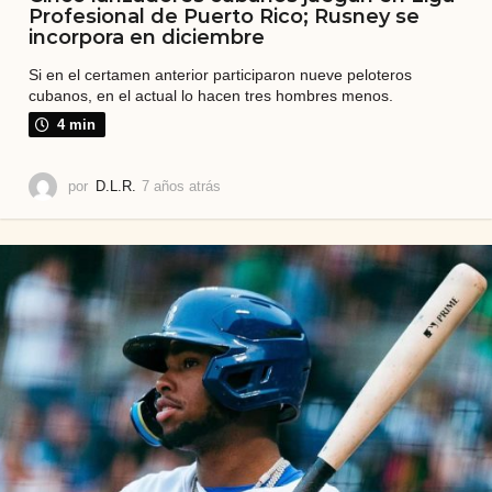
Profesional de Puerto Rico; Rusney se
incorpora en diciembre
Si en el certamen anterior participaron nueve peloteros
cubanos, en el actual lo hacen tres hombres menos.
4 min
por
D.L.R.
7 años atrás
7
a
ñ
o
s
a
t
r
á
s