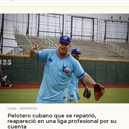
a
ñ
o
s
a
t
r
á
s
CUBA
,
DEPORTES
Pelotero cubano que se repatrió,
reapareció en una liga profesional por su
cuenta