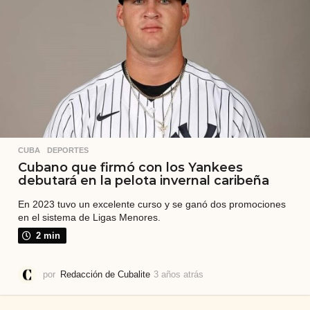
s
CUBA
,
DEPORTES
Cubano que firmó con los Yankees
debutará en la pelota invernal caribeña
En 2023 tuvo un excelente curso y se ganó dos promociones
en el sistema de Ligas Menores.
2 min
por
Redacción de Cubalite
3 años atrás
3
a
ñ