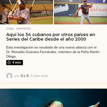
CUBA
,
DEPORTES
Aquí los 34 cubanos por otros países en
Series del Caribe desde el año 2000
Esta investigación es resultado de una nueva alianza con el
Dr. Reinaldo Guevara Fernández, miembro de la Peña Martín
Dihigo.
4 min
por
D.L.R.
5 años atrás
5
a
ñ
o
s
a
t