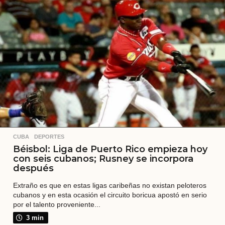
a
t
r
á
s
CUBA
,
DEPORTES
Béisbol: Liga de Puerto Rico empieza hoy
con seis cubanos; Rusney se incorpora
después
Extraño es que en estas ligas caribeñas no existan peloteros
cubanos y en esta ocasión el circuito boricua apostó en serio
por el talento proveniente...
3 min