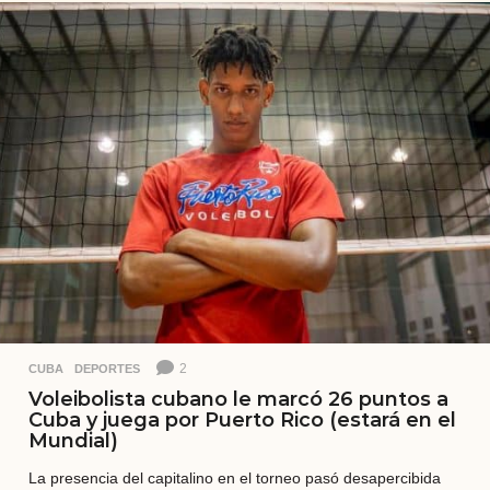
o
s
a
t
r
á
s
2
CUBA
,
DEPORTES
Voleibolista cubano le marcó 26 puntos a
Cuba y juega por Puerto Rico (estará en el
Mundial)
La presencia del capitalino en el torneo pasó desapercibida