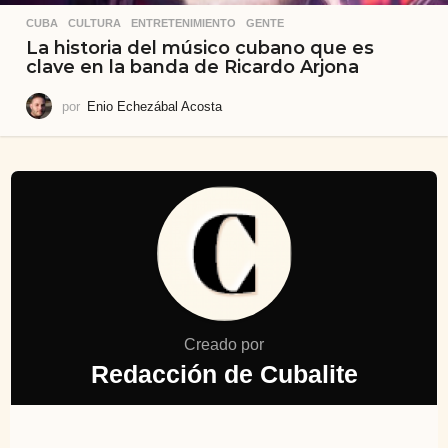
CUBA
,
CULTURA
,
ENTRETENIMIENTO
,
GENTE
La historia del músico cubano que es
clave en la banda de Ricardo Arjona
por
Enio Echezábal Acosta
Creado por
Redacción de Cubalite