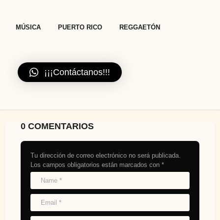
t
i
,
,
MÚSICA
PUERTO RICO
REGGAETÓN
o
n
¡¡¡Contáctanos!!!
0 COMENTARIOS
Tu dirección de correo electrónico no será publicada.
Los campos obligatorios están marcados con
*