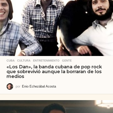
CUBA
,
CULTURA
,
ENTRETENIMIENTO
,
GENTE
«Los Dan», la banda cubana de pop rock
que sobrevivió aunque la borraran de los
medios
por
Enio Echezábal Acosta