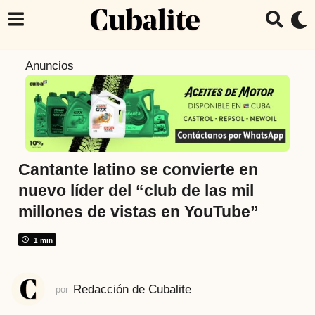
8
Anuncios
a
ñ
o
s
a
t
Cantante latino se convierte en
r
nuevo líder del “club de las mil
á
millones de vistas en YouTube”
s
8
1 min
a
ñ
o
Redacción de Cubalite
por
s