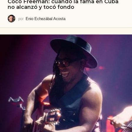
Coco Freeman: cuando la fama en Cuba
no alcanzó y tocó fondo
por
Enio Echezábal Acosta