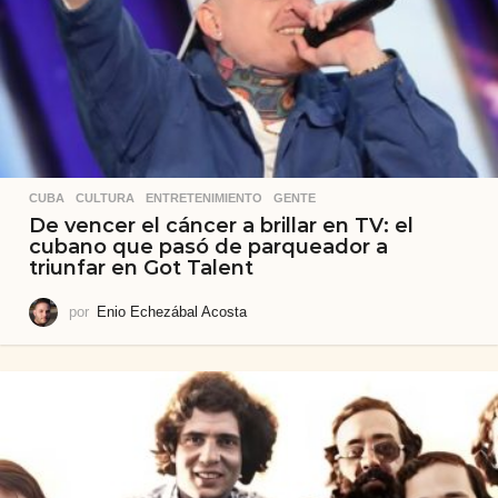
CUBA
,
CULTURA
,
ENTRETENIMIENTO
,
GENTE
De vencer el cáncer a brillar en TV: el
cubano que pasó de parqueador a
triunfar en Got Talent
por
Enio Echezábal Acosta