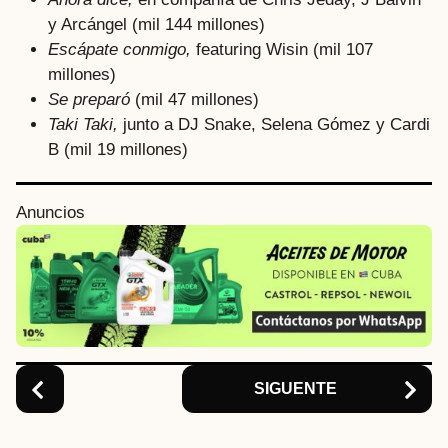
y Arcángel (mil 144 millones)
Escápate conmigo,
featuring Wisin (mil 107
millones)
Se preparó
(mil 47 millones)
Taki Taki,
junto a DJ Snake, Selena Gómez y Cardi
B (mil 19 millones)
P
Anuncios
o
s
t
P
a
g
i
SIGUENTE
n
a