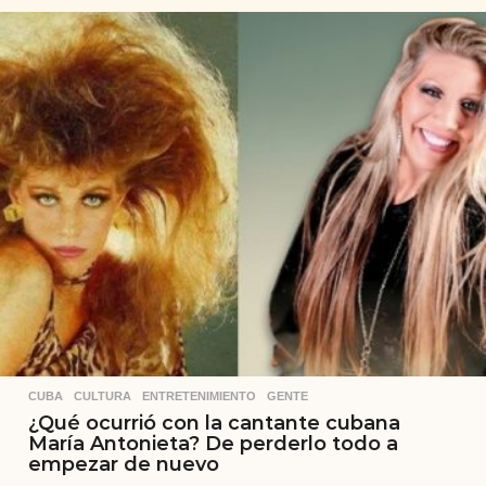
CUBA
,
CULTURA
,
ENTRETENIMIENTO
,
GENTE
¿Qué ocurrió con la cantante cubana
María Antonieta? De perderlo todo a
empezar de nuevo