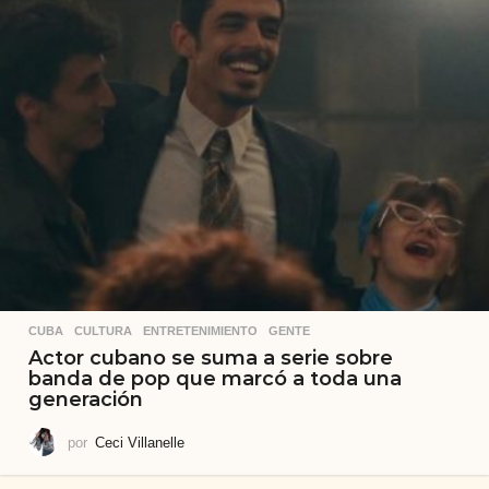
CUBA
,
CULTURA
,
ENTRETENIMIENTO
,
GENTE
Actor cubano se suma a serie sobre
banda de pop que marcó a toda una
generación
por
Ceci Villanelle