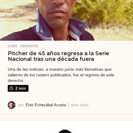
CUBA
,
DEPORTES
Pitcher de 45 años regresa a la Serie
Nacional tras una década fuera
Una de las noticias, a nuestro juicio más llamativas que
salieron de los rosters publicados, fue el regreso de este
derecho.
2 min
por
Enio Echezábal Acosta
2 años atrás
2
a
ñ
o
s