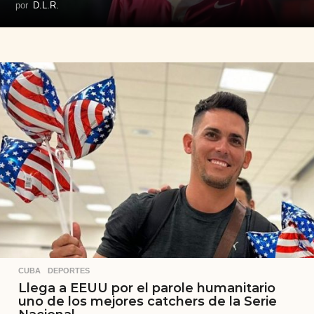
por
D.L.R.
CUBA
,
DEPORTES
Llega a EEUU por el parole humanitario
uno de los mejores catchers de la Serie