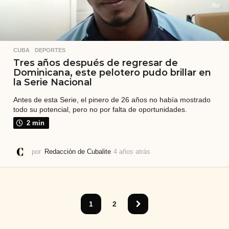
CUBA
,
DEPORTES
Tres años después de regresar de
Dominicana, este pelotero pudo brillar en
la Serie Nacional
Antes de esta Serie, el pinero de 26 años no había mostrado
todo su potencial, pero no por falta de oportunidades.
2 min
por
Redacción de Cubalite
4 años atrás
4
a
ñ
o
s
a
1
2
t
r