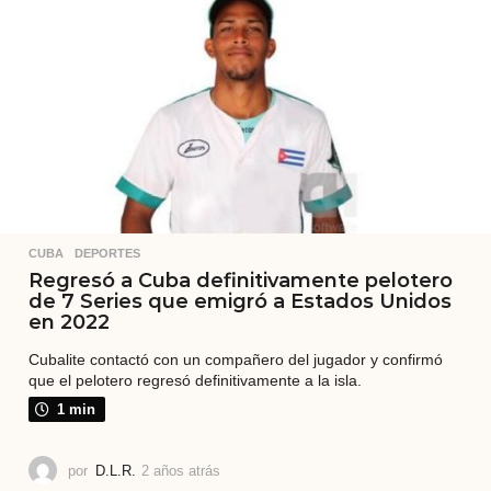
a
t
r
á
s
CUBA
,
DEPORTES
Regresó a Cuba definitivamente pelotero
de 7 Series que emigró a Estados Unidos
en 2022
Cubalite contactó con un compañero del jugador y confirmó
que el pelotero regresó definitivamente a la isla.
1 min
por
D.L.R.
2 años atrás
2