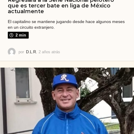
Regresará a la Serie Nacional pelotero
que es tercer bate en liga de México
actualmente
El capitalino se mantiene jugando desde hace algunos meses
en un circuito extranjero.
2 min
por
D.L.R.
2 años atrás
2
a
ñ
o
s
a
t
r
á
s