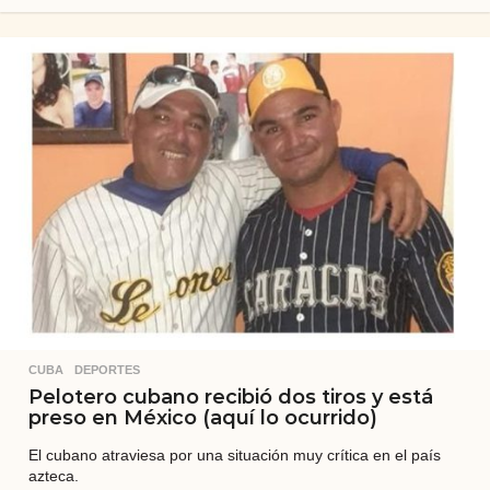
a
ñ
o
s
a
t
r
á
s
CUBA
,
DEPORTES
Pelotero cubano recibió dos tiros y está
preso en México (aquí lo ocurrido)
El cubano atraviesa por una situación muy crítica en el país
azteca.