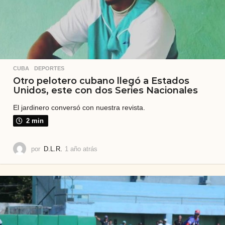
CUBA
,
DEPORTES
Otro pelotero cubano llegó a Estados
Unidos, este con dos Series Nacionales
El jardinero conversó con nuestra revista.
2 min
por
D.L.R.
1 año atrás
1
a
ñ
o
a
t
r
á