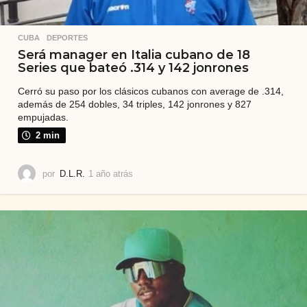
CUBA
,
DEPORTES
Será manager en Italia cubano de 18
Series que bateó .314 y 142 jonrones
Cerró su paso por los clásicos cubanos con average de .314,
además de 254 dobles, 34 triples, 142 jonrones y 827
empujadas.
2 min
por
D.L.R.
1 año atrás
1
a
ñ
o
a
t
r
á
s