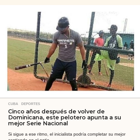
ñ
o
s
a
t
r
á
s
CUBA
,
DEPORTES
Cinco años después de volver de
Dominicana, este pelotero apunta a su
mejor Serie Nacional
Si sigue a ese ritmo, el inicialista podría completar su mejor