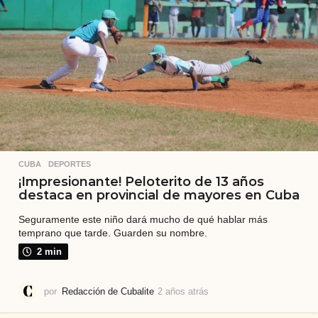
s
CUBA
,
DEPORTES
¡Impresionante! Peloterito de 13 años
destaca en provincial de mayores en Cuba
Seguramente este niño dará mucho de qué hablar más
temprano que tarde. Guarden su nombre.
2 min
por
Redacción de Cubalite
2 años atrás
2
a