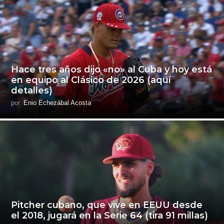
Hace tres años dijo «no» al Cuba y hoy está
en equipo al Clásico de 2026 (aquí
detalles)
por
Enio Echezábal Acosta
Pitcher cubano, que vive en EEUU desde
el 2018, jugará en la Serie 64 (tira 91 millas)