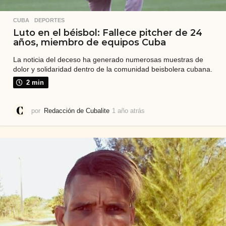
CUBA
,
DEPORTES
Luto en el béisbol: Fallece pitcher de 24
años, miembro de equipos Cuba
La noticia del deceso ha generado numerosas muestras de
dolor y solidaridad dentro de la comunidad beisbolera cubana.
2 min
por
Redacción de Cubalite
1 año atrás
1
a
ñ
o
a
t
r
á
s