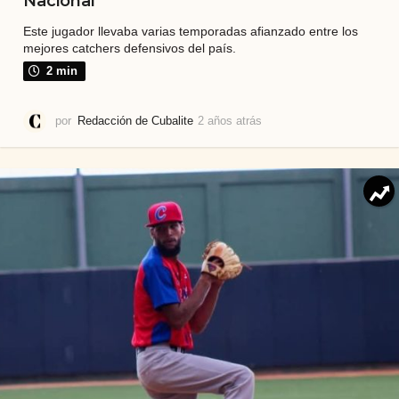
Nacional
Este jugador llevaba varias temporadas afianzado entre los
mejores catchers defensivos del país.
2 min
por
Redacción de Cubalite
2 años atrás
2
a
ñ
o
s
a
t
r
á
s