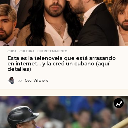
CUBA
,
CULTURA
,
ENTRETENIMIENTO
Esta es la telenovela que está arrasando
en internet… y la creó un cubano (aquí
detalles)
por
Ceci Villanelle