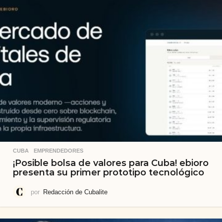
CUBA
,
EMPRENDEDORES
¡Posible bolsa de valores para Cuba! ebioro
presenta su primer prototipo tecnológico
por
Redacción de Cubalite