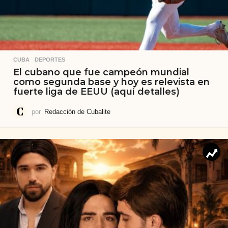
CUBA
,
DEPORTES
El cubano que fue campeón mundial
como segunda base y hoy es relevista en
fuerte liga de EEUU (aquí detalles)
por
Redacción de Cubalite