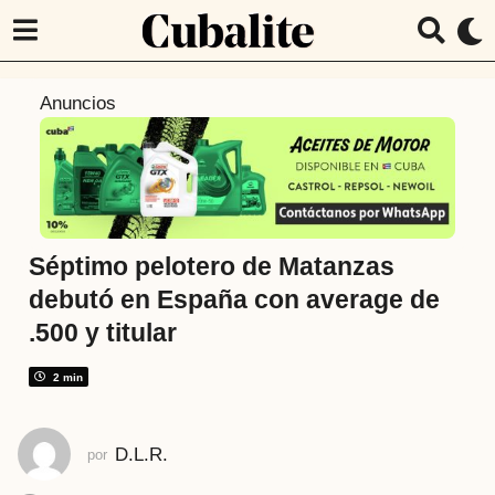
4
Anuncios
a
ñ
o
s
a
t
Séptimo pelotero de Matanzas
r
debutó en España con average de
á
.500 y titular
s
4
2 min
a
ñ
o
D.L.R.
por
s