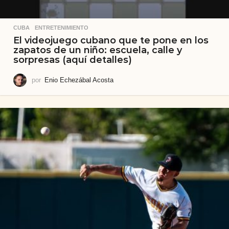
CUBA
,
ENTRETENIMIENTO
El videojuego cubano que te pone en los
zapatos de un niño: escuela, calle y
sorpresas (aquí detalles)
por
Enio Echezábal Acosta