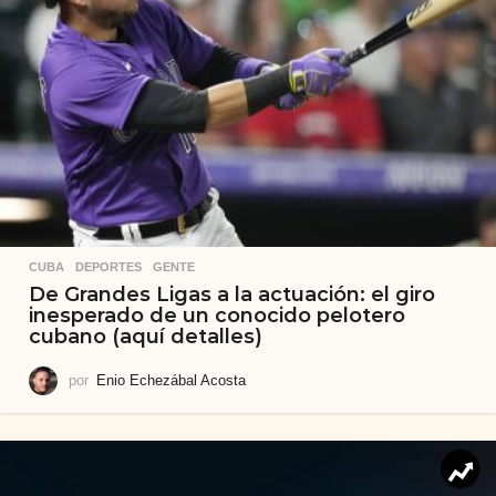
CUBA
,
DEPORTES
,
GENTE
De Grandes Ligas a la actuación: el giro
inesperado de un conocido pelotero
cubano (aquí detalles)
por
Enio Echezábal Acosta