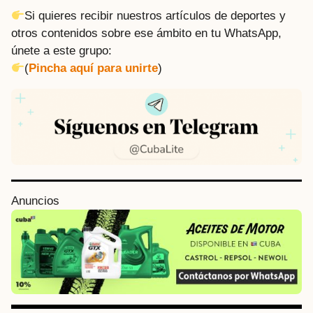
Si quieres recibir nuestros artículos de deportes y
otros contenidos sobre ese ámbito en tu WhatsApp,
únete a este grupo:
(
Pincha aquí para unirte
)
P
Anuncios
o
s
t
P
a
g