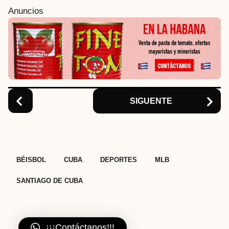
i
Anuncios
n
a
t
i
o
n
SIGUENTE
,
,
,
,
BÉISBOL
CUBA
DEPORTES
MLB
SANTIAGO DE CUBA
¡¡¡Contáctanos!!!