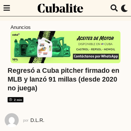
1
Anuncios
a
ñ
o
a
t
r
Regresó a Cuba pitcher firmado en
á
MLB y lanzó 91 millas (desde 2020
s
no juega)
1
a
2 min
ñ
o
a
D.L.R.
por
t