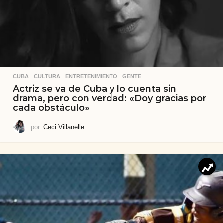
CUBA
,
CULTURA
,
ENTRETENIMIENTO
,
GENTE
Actriz se va de Cuba y lo cuenta sin
drama, pero con verdad: «Doy gracias por
cada obstáculo»
por
Ceci Villanelle