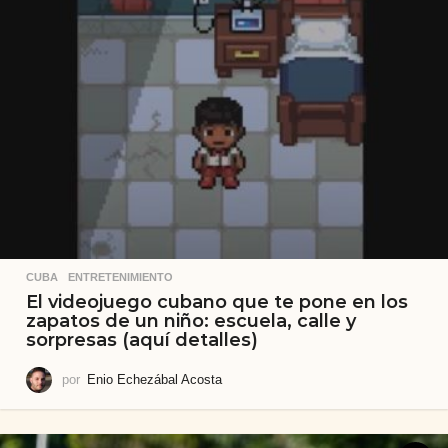
CUBA
,
ENTRETENIMIENTO
El videojuego cubano que te pone en los
zapatos de un niño: escuela, calle y
sorpresas (aquí detalles)
por
Enio Echezábal Acosta