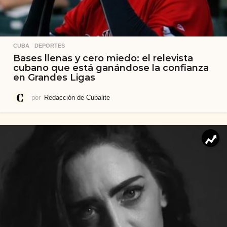
CUBA
,
DEPORTES
Bases llenas y cero miedo: el relevista
cubano que está ganándose la confianza
en Grandes Ligas
por
Redacción de Cubalite