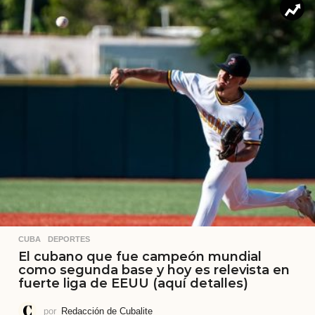
CUBA
,
DEPORTES
El cubano que fue campeón mundial
como segunda base y hoy es relevista en
fuerte liga de EEUU (aquí detalles)
por
Redacción de Cubalite