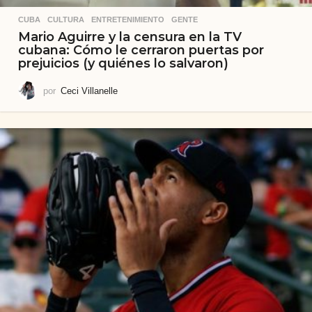
CUBA
,
CULTURA
,
ENTRETENIMIENTO
,
GENTE
Mario Aguirre y la censura en la TV
cubana: Cómo le cerraron puertas por
prejuicios (y quiénes lo salvaron)
por
Ceci Villanelle