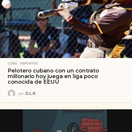
CUBA
,
DEPORTES
Pelotero cubano con un contrato
millonario hoy juega en liga poco
conocida de EEUU
por
D.L.R.