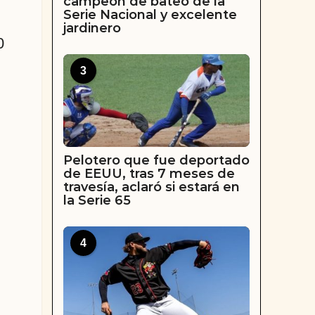
campeón de bateo de la
Serie Nacional y excelente
jardinero
0
3
Pelotero que fue deportado
de EEUU, tras 7 meses de
travesía, aclaró si estará en
la Serie 65
4