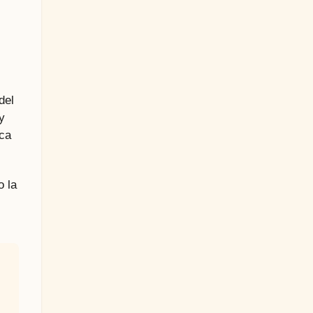
del
y
nca
o la