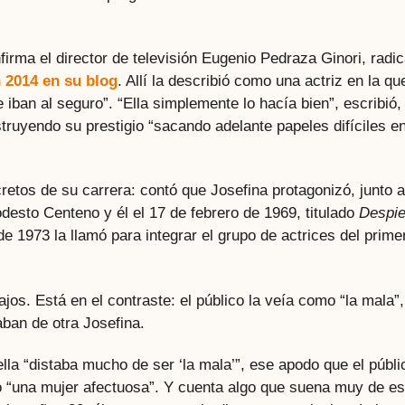
irma el director de televisión Eugenio Pedraza Ginori, radi
n 2014 en su blog
. Allí la describió como una actriz en la qu
 iban al seguro”. “Ella simplemente lo hacía bien”, escribió,
ruyendo su prestigio “sacando adelante papeles difíciles e
etos de su carrera: contó que Josefina protagonizó, junto a
desto Centeno y él el 17 de febrero de 1969, titulado
Despie
de 1973 la llamó para integrar el grupo de actrices del prime
ajos. Está en el contraste: el público la veía como “la mala”,
aban de otra Josefina.
 ella “distaba mucho de ser ‘la mala’”, ese apodo que el públi
mo “una mujer afectuosa”. Y cuenta algo que suena muy de e