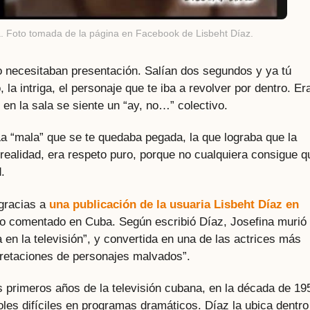
a. Foto tomada de la página en Facebook de Lisbeht Díaz.
o necesitaban presentación. Salían dos segundos y ya tú
 la intriga, el personaje que te iba a revolver por dentro. Er
en la sala se siente un “ay, no…” colectivo.
La “mala” que se te quedaba pegada, la que lograba que la
realidad, era respeto puro, porque no cualquiera consigue q
.
 gracias a
una publicación de la usuaria Lisbeht Díaz en
poco comentado en Cuba. Según escribió Díaz, Josefina murió
 en la televisión”, y convertida en una de las actrices más
rpretaciones de personajes malvados”.
s primeros años de la televisión cubana, en la década de 19
les difíciles en programas dramáticos. Díaz la ubica dentro