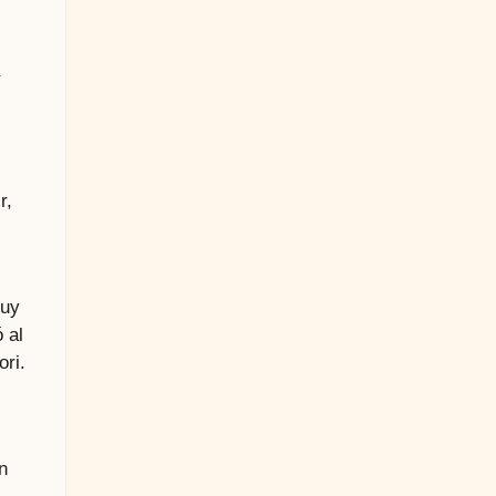
r,
muy
 al
ori.
n