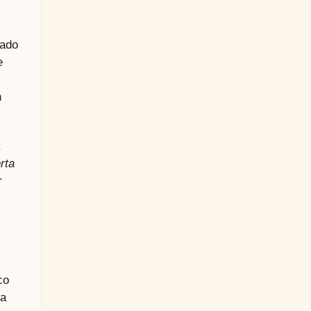
cado
e
n
rta
r
co
sa