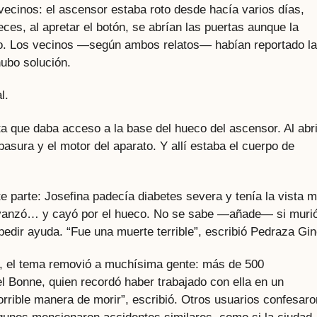
vecinos: el ascensor estaba roto desde hacía varios días,
eces, al apretar el botón, se abrían las puertas aunque la
ío. Los vecinos —según ambos relatos— habían reportado la
ubo solución.
l.
rta que daba acceso a la base del hueco del ascensor. Al abri
asura y el motor del aparato. Y allí estaba el cuerpo de
te parte: Josefina padecía diabetes severa y tenía la vista 
avanzó… y cayó por el hueco. No se sabe —añade— si murió
pedir ayuda. “Fue una muerte terrible”, escribió Pedraza Gin
, el tema removió a muchísima gente: más de 500
el Bonne, quien recordó haber trabajado con ella en un
orrible manera de morir”, escribió. Otros usuarios confesaro