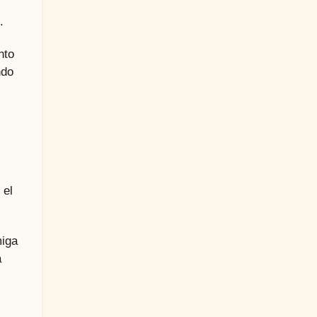
.
nto
ndo
 el
miga
a