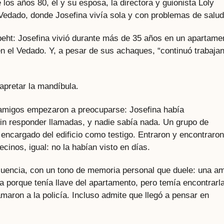
os años 80, él y su esposa, la directora y guionista Loly
 Vedado, donde Josefina vivía sola y con problemas de salud
sbeht: Josefina vivió durante más de 35 años en un apartame
, en el Vedado. Y, a pesar de sus achaques, “continuó trabaja
 apretar la mandíbula.
amigos empezaron a preocuparse: Josefina había
in responder llamadas, y nadie sabía nada. Un grupo de
 encargado del edificio como testigo. Entraron y encontraron
ecinos, igual: no la habían visto en días.
uencia, con un tono de memoria personal que duele: una a
a porque tenía llave del apartamento, pero temía encontrarl
amaron a la policía. Incluso admite que llegó a pensar en