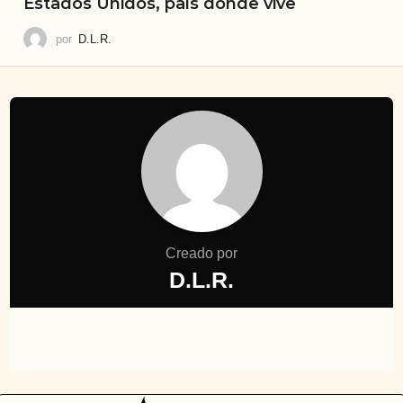
Estados Unidos, país donde vive
por
D.L.R.
Creado por
D.L.R.