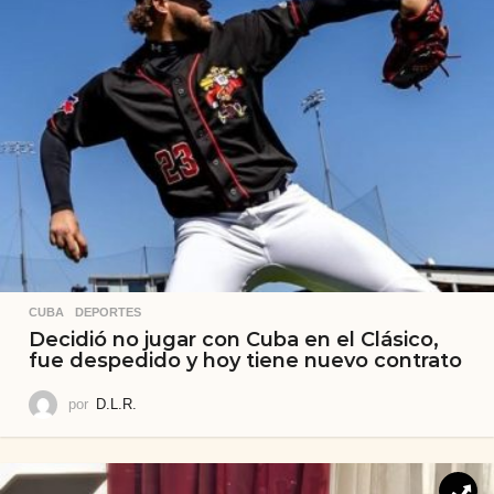
CUBA
,
DEPORTES
Decidió no jugar con Cuba en el Clásico,
fue despedido y hoy tiene nuevo contrato
por
D.L.R.