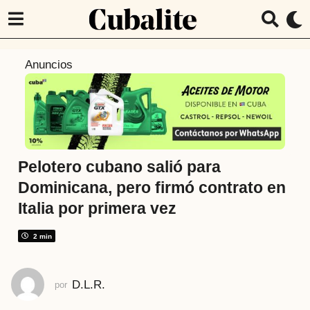
5
Anuncios
m
e
s
e
s
a
Pelotero cubano salió para
t
Dominicana, pero firmó contrato en
r
Italia por primera vez
á
s
2 min
5
m
e
D.L.R.
por
s