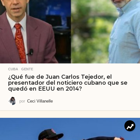
CUBA
,
GENTE
¿Qué fue de Juan Carlos Tejedor, el
presentador del noticiero cubano que se
quedó en EEUU en 2014?
por
Ceci Villanelle