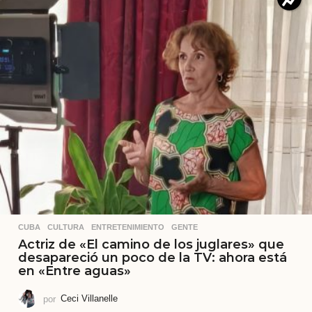
CUBA
,
CULTURA
,
ENTRETENIMIENTO
,
GENTE
Actriz de «El camino de los juglares» que
desapareció un poco de la TV: ahora está
en «Entre aguas»
por
Ceci Villanelle