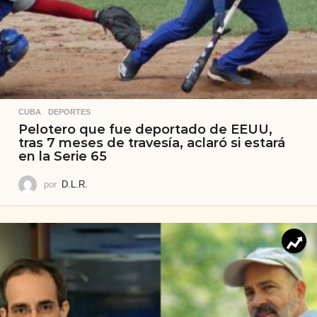
CUBA
,
DEPORTES
Pelotero que fue deportado de EEUU,
tras 7 meses de travesía, aclaró si estará
en la Serie 65
por
D.L.R.