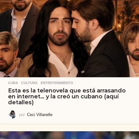
CUBA
,
CULTURA
,
ENTRETENIMIENTO
Esta es la telenovela que está arrasando
en internet… y la creó un cubano (aquí
detalles)
por
Ceci Villanelle