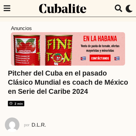
3
Anuncios
a
ñ
o
s
a
t
Pitcher del Cuba en el pasado
r
Clásico Mundial es coach de México
á
en Serie del Caribe 2024
s
3
2 min
a
ñ
o
D.L.R.
por
s