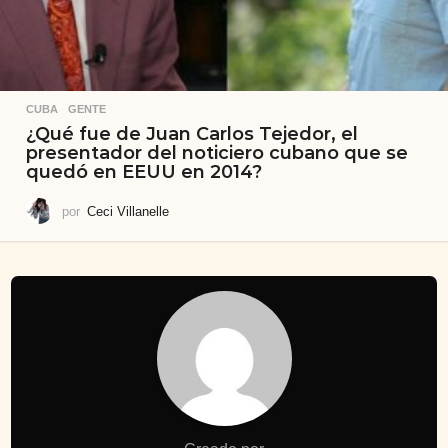
CUBA
,
GENTE
¿Qué fue de Juan Carlos Tejedor, el
presentador del noticiero cubano que se
quedó en EEUU en 2014?
por
Ceci Villanelle