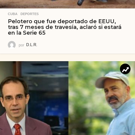
CUBA
,
DEPORTES
Pelotero que fue deportado de EEUU,
tras 7 meses de travesía, aclaró si estará
en la Serie 65
por
D.L.R.