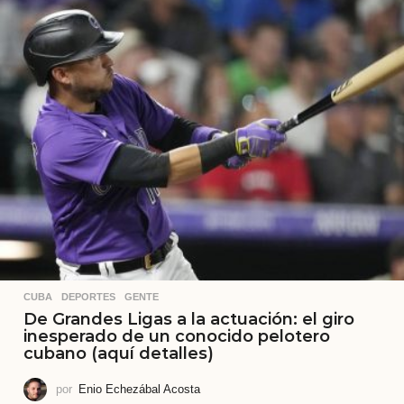
CUBA
,
DEPORTES
,
GENTE
De Grandes Ligas a la actuación: el giro
inesperado de un conocido pelotero
cubano (aquí detalles)
por
Enio Echezábal Acosta