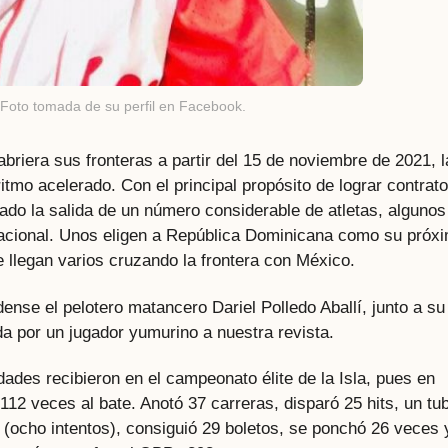
. Foto tomada de su perfil en Facebook.
briera sus fronteras a partir del 15 de noviembre de 2021, l
itmo acelerado. Con el principal propósito de lograr contrat
tado la salida de un número considerable de atletas, algunos
Nacional. Unos eligen a República Dominicana como su próx
e llegan varios cruzando la frontera con México.
dense el pelotero matancero Dariel Polledo Aballí, junto a su
da por un jugador yumurino a nuestra revista.
dades recibieron en el campeonato élite de la Isla, pues en
112 veces al bate. Anotó 37 carreras, disparó 25 hits, un tu
(ocho intentos), consiguió 29 boletos, se ponchó 26 veces 