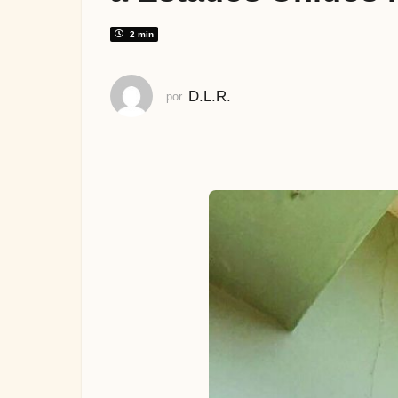
s
a
2 min
t
r
D.L.R.
por
á
s