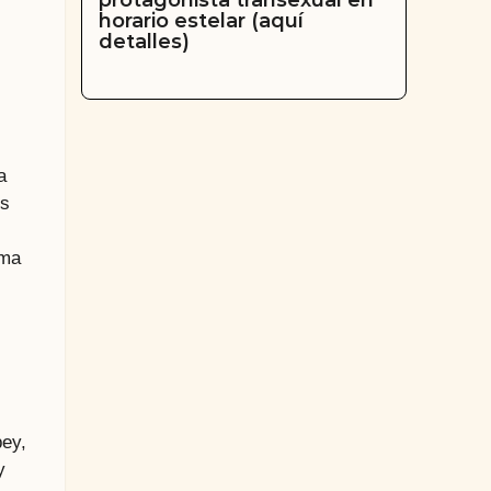
protagonista transexual en
horario estelar (aquí
detalles)
a
os
ima
bey,
y