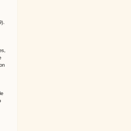
9).
es,
e
con
de
o