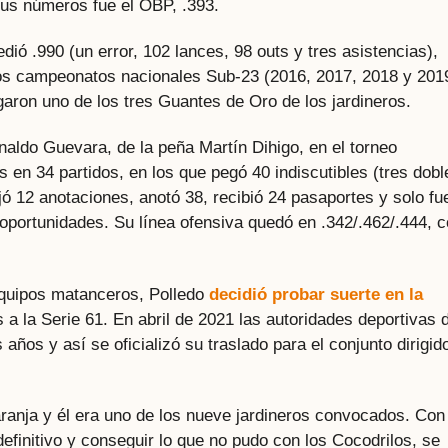
sus números fue el OBP, .393.
dió .990 (un error, 102 lances, 98 outs y tres asistencias),
 los campeonatos nacionales Sub-23 (2016, 2017, 2018 y 201
rgaron uno de los tres Guantes de Oro de los jardineros.
aldo Guevara, de la peña Martín Dihigo, en el torneo
en 34 partidos, en los que pegó 40 indiscutibles (tres dobl
ujó 12 anotaciones, anotó 38, recibió 24 pasaportes y solo fu
13 oportunidades. Su línea ofensiva quedó en .342/.462/.444, 
equipos matanceros, Polledo
decidió probar suerte en la
s a la Serie 61. En abril de 2021 las autoridades deportivas 
 años y así se oficializó su traslado para el conjunto dirigid
ranja y él era uno de los nueve jardineros convocados. Con
definitivo y conseguir lo que no pudo con los Cocodrilos, se