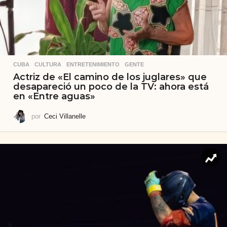
CUBA
,
CULTURA
,
ENTRETENIMIENTO
,
GENTE
Actriz de «El camino de los juglares» que
desapareció un poco de la TV: ahora está
en «Entre aguas»
por
Ceci Villanelle