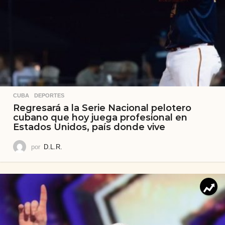
CUBA
,
DEPORTES
Regresará a la Serie Nacional pelotero
cubano que hoy juega profesional en
Estados Unidos, país donde vive
por
D.L.R.