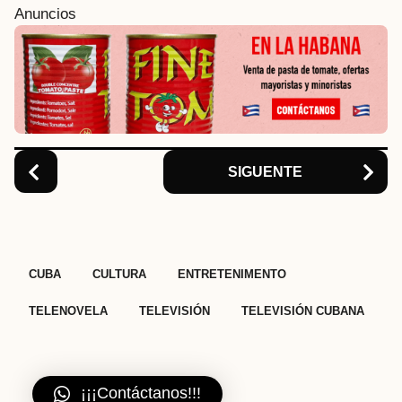
i
Anuncios
n
a
t
i
o
n
SIGUENTE
,
,
,
,
,
CUBA
CULTURA
ENTRETENIMENTO
TELENOVELA
TELEVISIÓN
TELEVISIÓN CUBANA
¡¡¡Contáctanos!!!