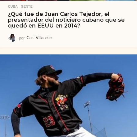
CUBA
,
GENTE
¿Qué fue de Juan Carlos Tejedor, el
presentador del noticiero cubano que se
quedó en EEUU en 2014?
por
Ceci Villanelle