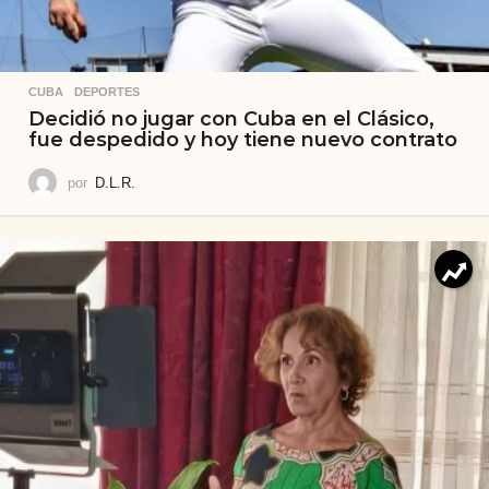
CUBA
,
DEPORTES
Decidió no jugar con Cuba en el Clásico,
fue despedido y hoy tiene nuevo contrato
por
D.L.R.