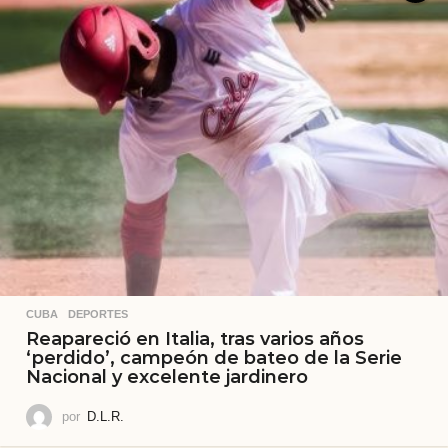
CUBA
,
DEPORTES
Reapareció en Italia, tras varios años
‘perdido’, campeón de bateo de la Serie
Nacional y excelente jardinero
por
D.L.R.