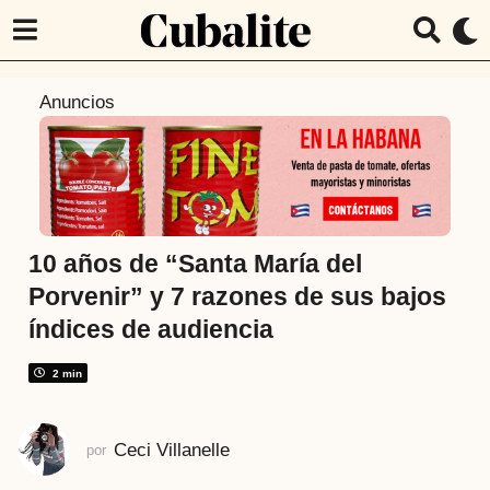
4
Anuncios
a
ñ
o
s
a
t
10 años de “Santa María del
r
Porvenir” y 7 razones de sus bajos
á
índices de audiencia
s
4
2 min
a
ñ
o
Ceci Villanelle
por
s