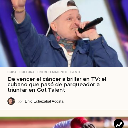
CUBA
,
CULTURA
,
ENTRETENIMIENTO
,
GENTE
De vencer el cáncer a brillar en TV: el
cubano que pasó de parqueador a
triunfar en Got Talent
por
Enio Echezábal Acosta