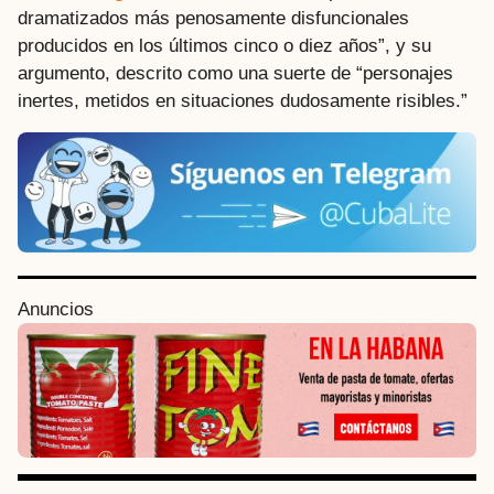
dramatizados más penosamente disfuncionales
producidos en los últimos cinco o diez años”, y su
argumento, descrito como una suerte de “personajes
inertes, metidos en situaciones dudosamente risibles.”
P
Anuncios
o
s
t
P
a
g