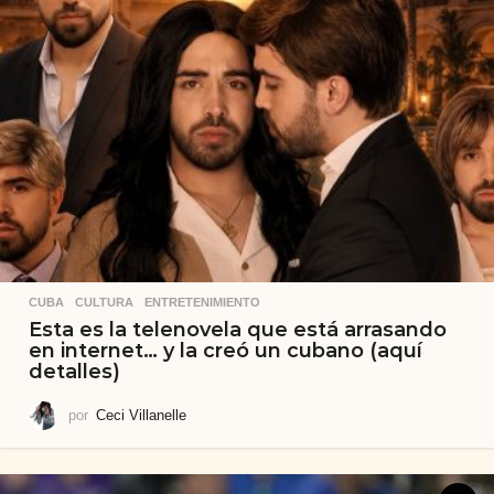
CUBA
,
CULTURA
,
ENTRETENIMIENTO
Esta es la telenovela que está arrasando
en internet… y la creó un cubano (aquí
detalles)
por
Ceci Villanelle