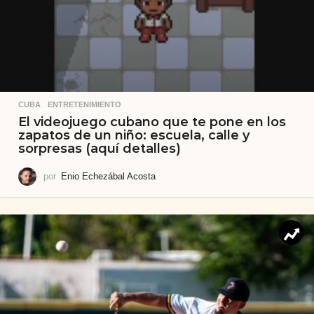
CUBA
,
ENTRETENIMIENTO
El videojuego cubano que te pone en los
zapatos de un niño: escuela, calle y
sorpresas (aquí detalles)
por
Enio Echezábal Acosta