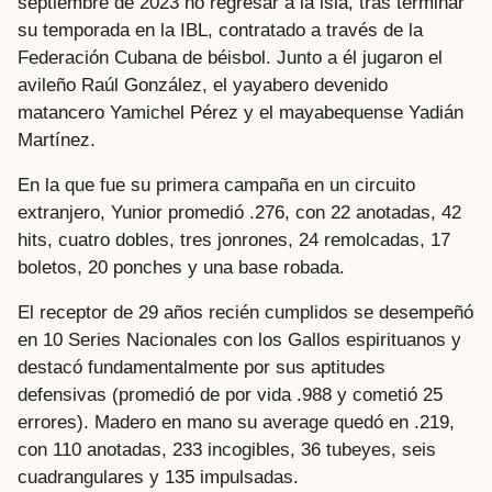
septiembre de 2023 no regresar a la isla, tras terminar
su temporada en la IBL, contratado a través de la
Federación Cubana de béisbol. Junto a él jugaron el
avileño Raúl González, el yayabero devenido
matancero Yamichel Pérez y el mayabequense Yadián
Martínez.
En la que fue su primera campaña en un circuito
extranjero, Yunior promedió .276, con 22 anotadas, 42
hits, cuatro dobles, tres jonrones, 24 remolcadas, 17
boletos, 20 ponches y una base robada.
El receptor de 29 años recién cumplidos se desempeñó
en 10 Series Nacionales con los Gallos espirituanos y
destacó fundamentalmente por sus aptitudes
defensivas (promedió de por vida .988 y cometió 25
errores). Madero en mano su average quedó en .219,
con 110 anotadas, 233 incogibles, 36 tubeyes, seis
cuadrangulares y 135 impulsadas.