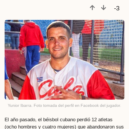
a
-3
t
r
á
s
Yunior Ibarra. Foto tomada del perfil en Facebook del jugador.
El año pasado, el béisbol cubano perdió 12 atletas
(ocho hombres y cuatro mujeres) que abandonaron sus