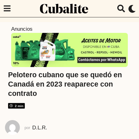
2
Anuncios
a
ñ
o
s
a
t
Pelotero cubano que se quedó en
r
Canadá en 2023 reaparece con
á
contrato
s
2
2 min
a
ñ
o
D.L.R.
por
s