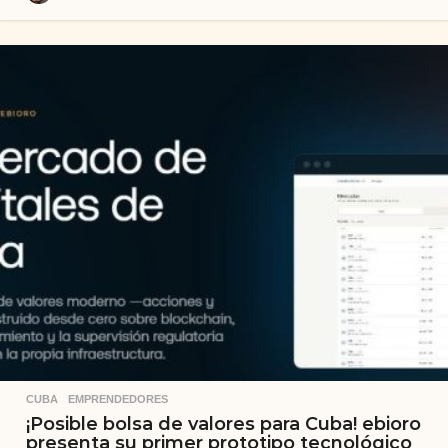
CUBA
,
EMPRENDEDORES
¡Posible bolsa de valores para Cuba! ebioro
presenta su primer prototipo tecnológico