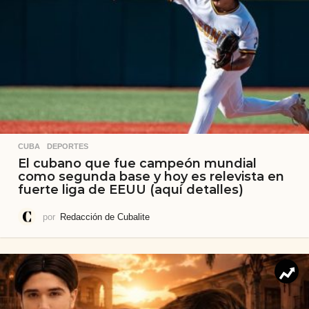
CUBA
,
DEPORTES
El cubano que fue campeón mundial
como segunda base y hoy es relevista en
fuerte liga de EEUU (aquí detalles)
por
Redacción de Cubalite