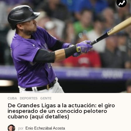
CUBA
,
DEPORTES
,
GENTE
De Grandes Ligas a la actuación: el giro
inesperado de un conocido pelotero
cubano (aquí detalles)
por
Enio Echezábal Acosta