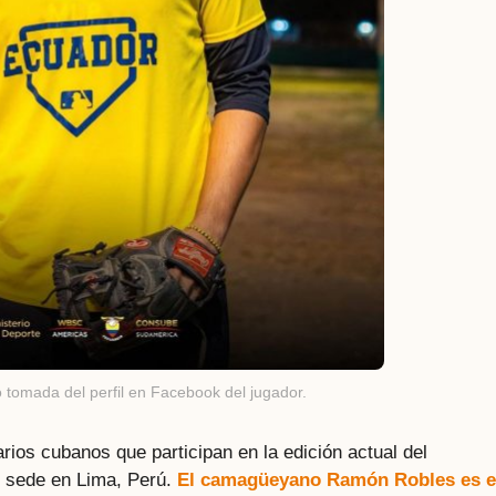
o tomada del perfil en Facebook del jugador.
rios cubanos que participan en la edición actual del
 sede en Lima, Perú.
El camagüeyano Ramón Robles es e