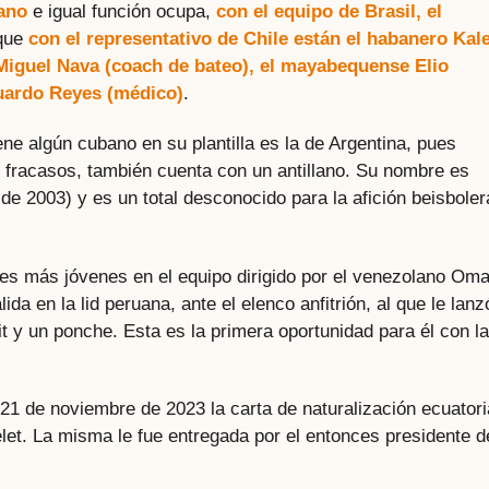
uano
e igual función ocupa,
con el equipo de Brasil, el
 que
con el representativo de Chile están el habanero Kal
Miguel Nava (coach de bateo), el mayabequense Elio
duardo Reyes (médico)
.
ne algún cubano en su plantilla es la de Argentina, pues
s fracasos, también cuenta con un antillano. Su nombre es
de 2003) y es un total desconocido para la afición beisboler
res más jóvenes en el equipo dirigido por el venezolano Oma
da en la lid peruana, ante el elenco anfitrión, al que le lanz
it y un ponche. Esta es la primera oportunidad para él con la
.
el 21 de noviembre de 2023 la carta de naturalización ecuator
let. La misma le fue entregada por el entonces presidente d