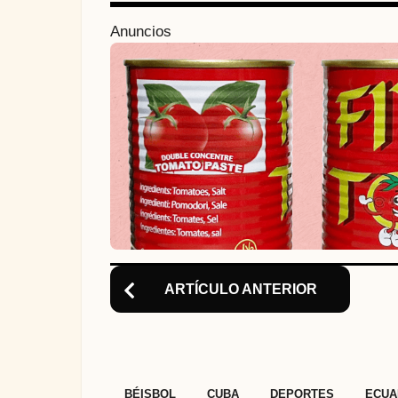
n
Anuncios
a
t
i
o
n
ARTÍCULO ANTERIOR
,
,
,
BÉISBOL
CUBA
DEPORTES
ECUA