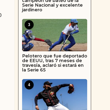
campeón de bateo de la
Serie Nacional y excelente
jardinero
0
3
Pelotero que fue deportado
de EEUU, tras 7 meses de
travesía, aclaró si estará en
la Serie 65
4