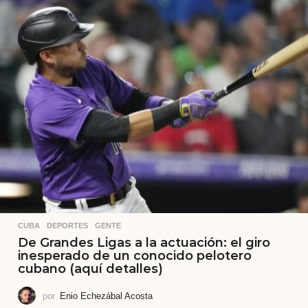
CUBA
,
DEPORTES
,
GENTE
De Grandes Ligas a la actuación: el giro
inesperado de un conocido pelotero
cubano (aquí detalles)
por
Enio Echezábal Acosta