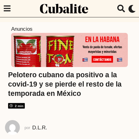
6
Anuncios
a
ñ
o
s
a
t
Pelotero cubano da positivo a la
r
covid-19 y se pierde el resto de la
á
temporada en México
s
6
2 min
a
ñ
o
D.L.R.
por
s