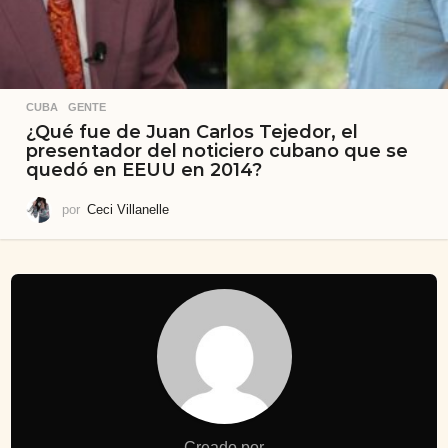
CUBA
,
GENTE
¿Qué fue de Juan Carlos Tejedor, el
presentador del noticiero cubano que se
quedó en EEUU en 2014?
por
Ceci Villanelle
Creado por