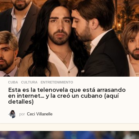
CUBA
,
CULTURA
,
ENTRETENIMIENTO
Esta es la telenovela que está arrasando
en internet… y la creó un cubano (aquí
detalles)
por
Ceci Villanelle