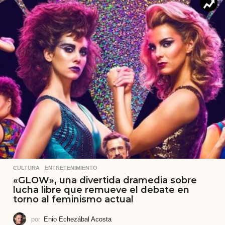
CULTURA
,
ENTRETENIMIENTO
«GLOW», una divertida dramedia sobre
lucha libre que remueve el debate en
torno al feminismo actual
por
Enio Echezábal Acosta