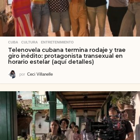
CUBA
,
CULTURA
,
ENTRETENIMIENTO
Telenovela cubana termina rodaje y trae
giro inédito: protagonista transexual en
horario estelar (aquí detalles)
por
Ceci Villanelle