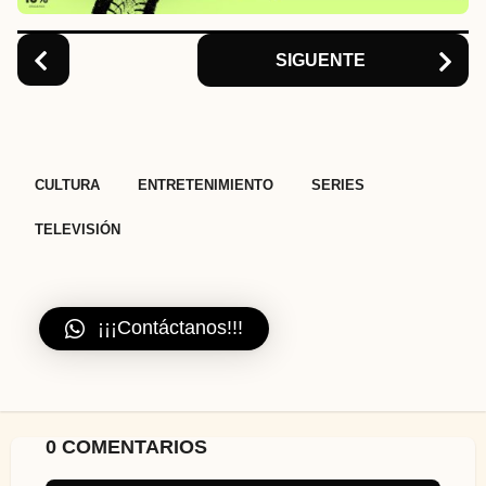
o
n
SIGUENTE
,
,
,
CULTURA
ENTRETENIMIENTO
SERIES
TELEVISIÓN
¡¡¡Contáctanos!!!
0 COMENTARIOS