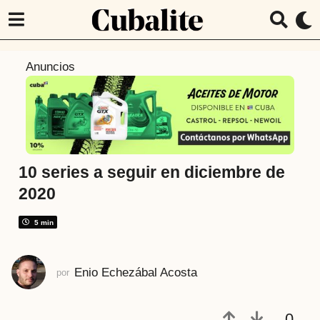
6
Anuncios
a
ñ
o
s
a
t
10 series a seguir en diciembre de
r
2020
á
s
5 min
6
a
Enio Echezábal Acosta
por
ñ
o
s
0