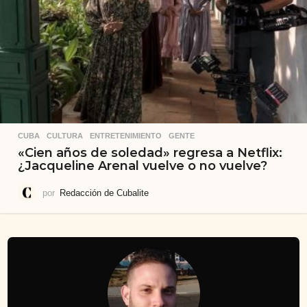
CUBA
,
CULTURA
,
ENTRETENIMIENTO
,
GENTE
«Cien años de soledad» regresa a Netflix:
¿Jacqueline Arenal vuelve o no vuelve?
por
Redacción de Cubalite