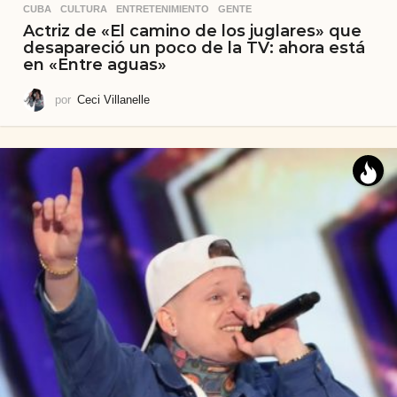
CUBA
,
CULTURA
,
ENTRETENIMIENTO
,
GENTE
Actriz de «El camino de los juglares» que
desapareció un poco de la TV: ahora está
en «Entre aguas»
por
Ceci Villanelle