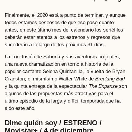
a
t
Finalmente, el 2020 está a punto de terminar, y aunque
r
todos estamos deseosos de que eso pase cuanto
á
antes, en este último mes del calendario los seriéfilos
s
deberán estar atentos a los estrenos y regresos que
sucederán a lo largo de los próximos 31 días.
La conclusión de Sabrina y sus aventuras brujeriles,
una nueva dramatización en torno a historia de la
popular cantante Selena Quintanilla, la vuelta de Bryan
Cranston, el mismísimo Walter White de
Breaking Bad
y la quinta entrega de la espectacular
The Expanse
son
algunas de las propuestas más atractivas para el
último episodio de la larga y difícil temporada que ha
sido este año.
Dime quién soy / ESTRENO /
Movistar+ / 4 de diciembre