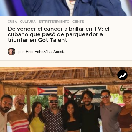
CUBA
,
CULTURA
,
ENTRETENIMIENTO
,
GENTE
De vencer el cáncer a brillar en TV: el
cubano que pasó de parqueador a
triunfar en Got Talent
por
Enio Echezábal Acosta