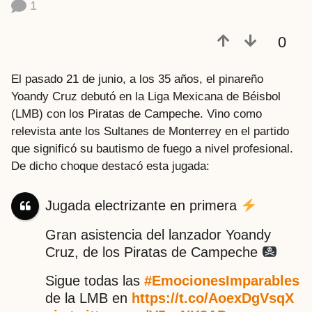
1
a
t
0
r
á
s
El pasado 21 de junio, a los 35 años, el pinareño
Yoandy Cruz debutó en la Liga Mexicana de Béisbol
(LMB) con los Piratas de Campeche. Vino como
relevista ante los Sultanes de Monterrey en el partido
que significó su bautismo de fuego a nivel profesional.
De dicho choque destacó esta jugada:
Jugada electrizante en primera
Gran asistencia del lanzador Yoandy
Cruz, de los Piratas de Campeche
Sigue todas las
#EmocionesImparables
de la LMB en
https://t.co/AoexDgVsqX