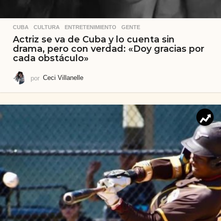
CUBA
,
CULTURA
,
ENTRETENIMIENTO
,
GENTE
Actriz se va de Cuba y lo cuenta sin
drama, pero con verdad: «Doy gracias por
cada obstáculo»
por
Ceci Villanelle