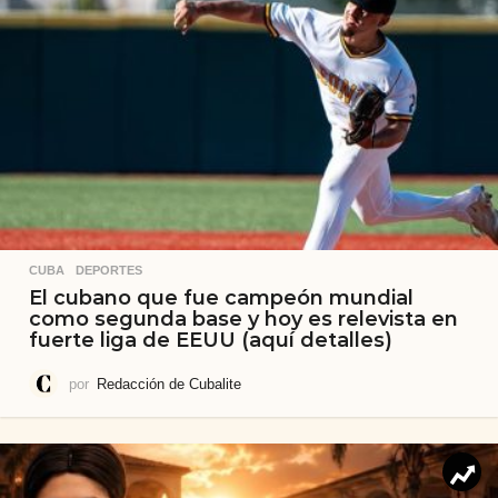
CUBA
,
DEPORTES
El cubano que fue campeón mundial
como segunda base y hoy es relevista en
fuerte liga de EEUU (aquí detalles)
por
Redacción de Cubalite