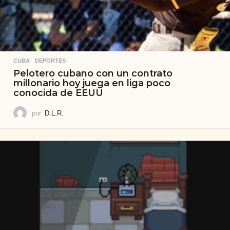
CUBA
,
DEPORTES
Pelotero cubano con un contrato
millonario hoy juega en liga poco
conocida de EEUU
por
D.L.R.