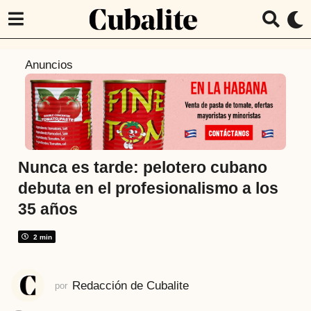
4
Anuncios
a
ñ
o
s
a
t
Nunca es tarde: pelotero cubano
r
debuta en el profesionalismo a los
á
35 años
s
4
2 min
a
ñ
o
Redacción de Cubalite
por
s