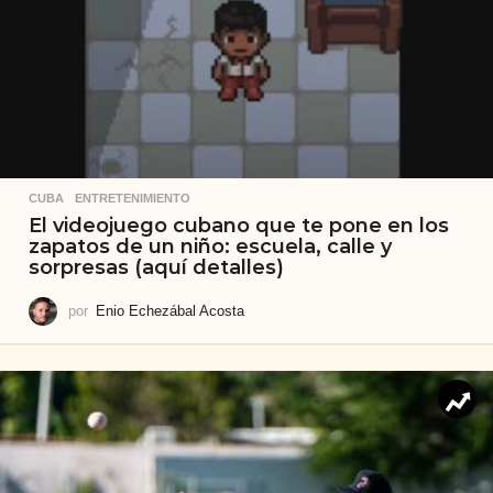
CUBA
,
ENTRETENIMIENTO
El videojuego cubano que te pone en los
zapatos de un niño: escuela, calle y
sorpresas (aquí detalles)
por
Enio Echezábal Acosta