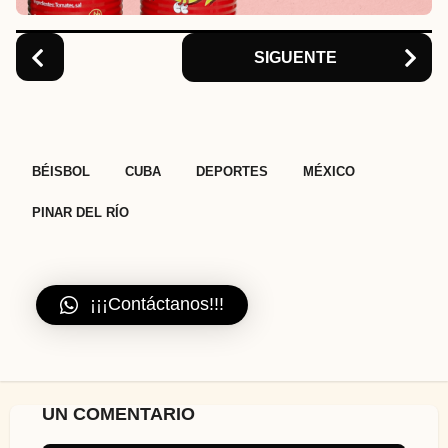
o
n
SIGUENTE
,
,
,
,
BÉISBOL
CUBA
DEPORTES
MÉXICO
PINAR DEL RÍO
¡¡¡Contáctanos!!!
UN COMENTARIO