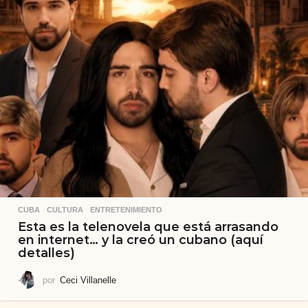
CUBA
,
CULTURA
,
ENTRETENIMIENTO
Esta es la telenovela que está arrasando
en internet… y la creó un cubano (aquí
detalles)
por
Ceci Villanelle