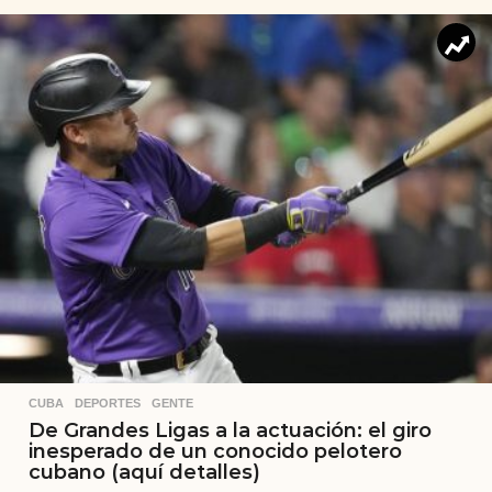
CUBA
,
DEPORTES
,
GENTE
De Grandes Ligas a la actuación: el giro
inesperado de un conocido pelotero
cubano (aquí detalles)