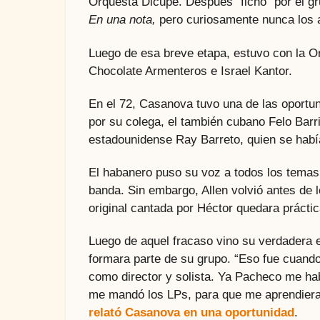
Orquesta Dicupé. Después “fichó” por el gr
En una nota,
pero curiosamente nunca los 
Luego de esa breve etapa, estuvo con la O
Chocolate Armenteros e Israel Kantor.
En el 72, Casanova tuvo una de las oportu
por su colega, el también cubano Felo Barri
estadounidense Ray Barreto, quien se habí
El habanero puso su voz a todos los temas
banda. Sin embargo, Allen volvió antes de 
original cantada por Héctor quedara prácti
Luego de aquel fracaso vino su verdadera 
formara parte de su grupo. “Eso fue cuando
como director y solista. Ya Pacheco me ha
me mandó los LPs, para que me aprendiera 
relató Casanova en una oportunidad
.