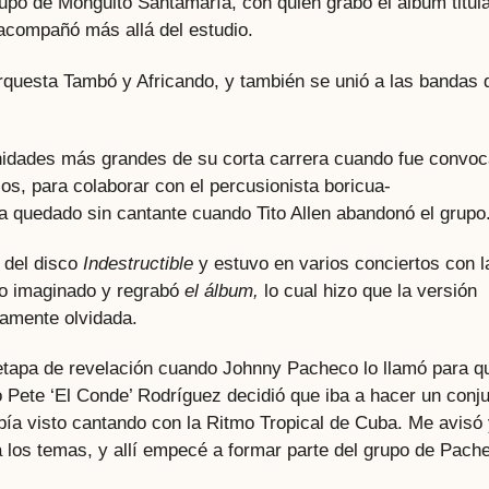
upo de Monguito Santamaría, con quien grabó el álbum titul
acompañó más allá del estudio.
rquesta Tambó y Africando, y también se unió a las bandas 
nidades más grandes de su corta carrera cuando fue convo
os, para colaborar con el percusionista boricua-
a quedado sin cantante cuando Tito Allen abandonó el grupo
 del disco
Indestructible
y estuvo en varios conciertos con l
lo imaginado y regrabó
el álbum,
lo cual hizo que la versión
camente olvidada.
etapa de revelación cuando Johnny Pacheco lo llamó para q
 Pete ‘El Conde’ Rodríguez decidió que iba a hacer un conj
bía visto cantando con la Ritmo Tropical de Cuba. Me avisó
los temas, y allí empecé a formar parte del grupo de Pach