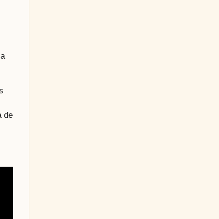
 a
s
a de