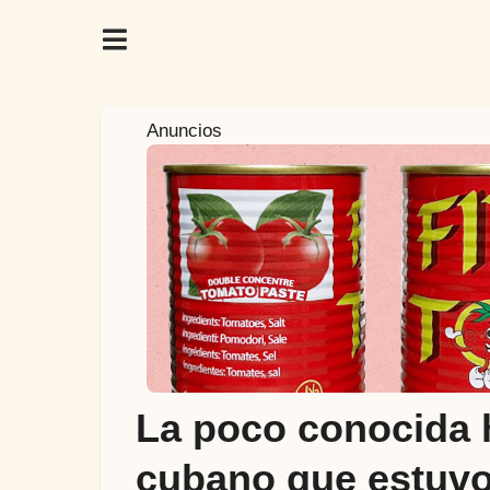
3
Anuncios
a
ñ
o
s
a
t
r
á
s
3
La poco conocida h
a
ñ
cubano que estuvo 
o