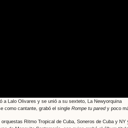
ó a Lalo Olivares y se unió a su sexteto, La Newyorquina
e como cantante, grabó el single
Rompe tu pared
y poco m
orquestas Ritmo Tropical de Cuba, Soneros de Cuba y NY y