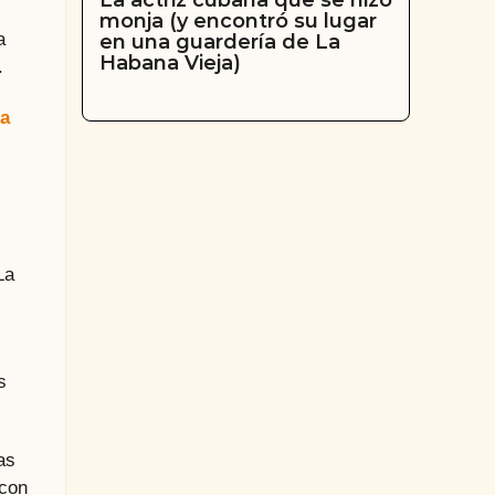
La actriz cubana que se hizo
monja (y encontró su lugar
a
en una guardería de La
Habana Vieja)
.
ia
La
s
as
 con