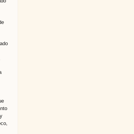
ado
de
cado
.
a
ue
unto
 y
eco,