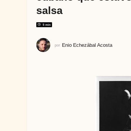
s
salsa
a
t
r
5 min
á
s
Enio Echezábal Acosta
por