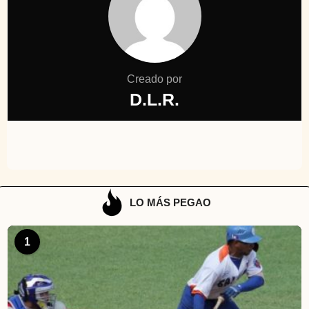
Creado por
D.L.R.
LO MÁS PEGAO
1