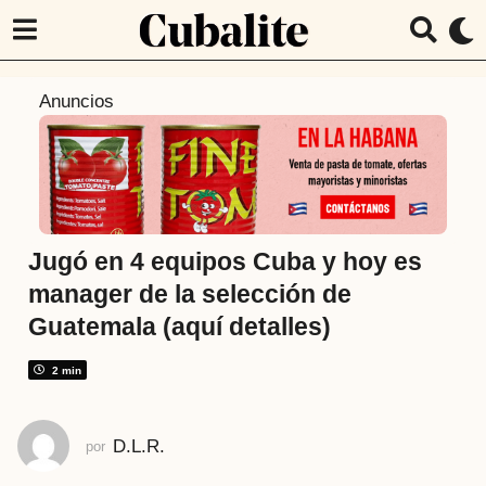
1
Anuncios
a
ñ
o
a
t
r
Jugó en 4 equipos Cuba y hoy es
á
manager de la selección de
s
Guatemala (aquí detalles)
1
a
2 min
ñ
o
a
D.L.R.
por
t