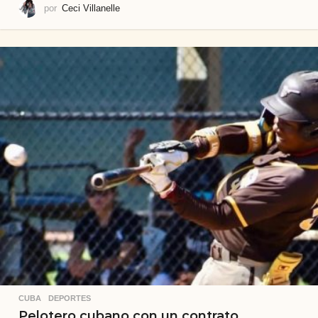
por
Ceci Villanelle
CUBA
,
DEPORTES
Pelotero cubano con un contrato