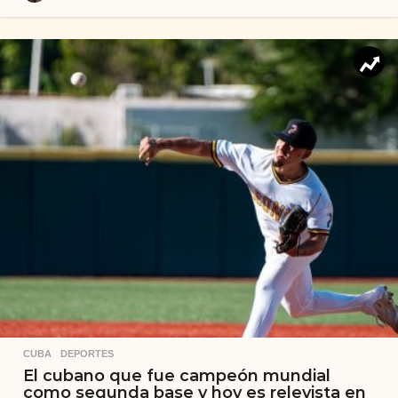
CUBA
,
DEPORTES
El cubano que fue campeón mundial
como segunda base y hoy es relevista en