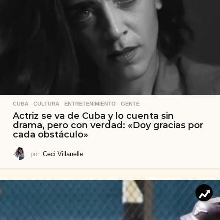
CUBA
,
CULTURA
,
ENTRETENIMIENTO
,
GENTE
Actriz se va de Cuba y lo cuenta sin
drama, pero con verdad: «Doy gracias por
cada obstáculo»
por
Ceci Villanelle