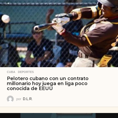
CUBA
,
DEPORTES
Pelotero cubano con un contrato
millonario hoy juega en liga poco
conocida de EEUU
por
D.L.R.