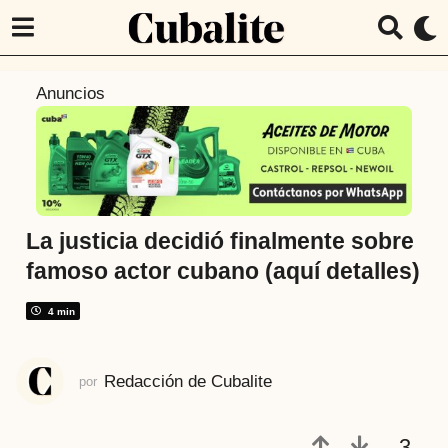
1
Anuncios
a
ñ
o
a
t
r
La justicia decidió finalmente sobre
á
famoso actor cubano (aquí detalles)
s
1
4 min
a
ñ
Redacción de Cubalite
por
o
a
t
3