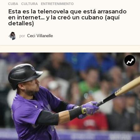
CUBA
,
CULTURA
,
ENTRETENIMIENTO
Esta es la telenovela que está arrasando
en internet… y la creó un cubano (aquí
detalles)
por
Ceci Villanelle