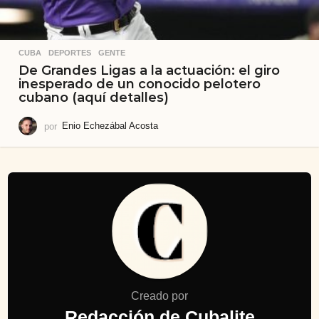
CUBA
,
DEPORTES
,
GENTE
De Grandes Ligas a la actuación: el giro
inesperado de un conocido pelotero
cubano (aquí detalles)
por
Enio Echezábal Acosta
Creado por
Redacción de Cubalite