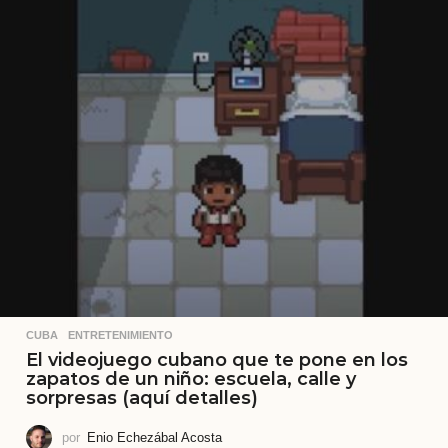
CUBA
,
ENTRETENIMIENTO
El videojuego cubano que te pone en los
zapatos de un niño: escuela, calle y
sorpresas (aquí detalles)
por
Enio Echezábal Acosta