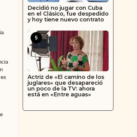
Decidió no jugar con Cuba
en el Clásico, fue despedido
y hoy tiene nuevo contrato
ia
5
ncia
on
Actriz de «El camino de los
 es
juglares» que desapareció
un poco de la TV: ahora
está en «Entre aguas»
de