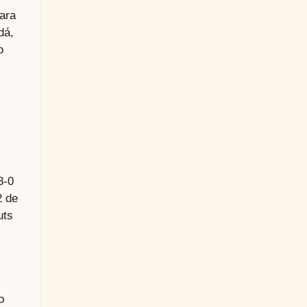
ara
dá,
o
8-0
2 de
uts
o