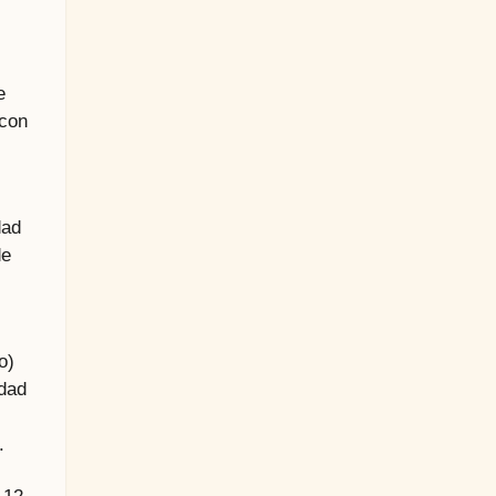
e
 con
dad
de
o)
idad
.