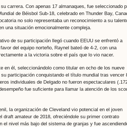
n su carrera. Con apenas 17 almanaques, fue seleccionado p
 Mundial de Béisbol Sub-18, celebrado en Thunder Bay, Cana
vocatoria no solo representaba un reconocimiento a su talent
 en una situación emocionalmente compleja.
ativo de su participación llegó cuando EEUU se enfrentó a
favor del equipo norteño, Raynel bateó de 4-2, con una
ectamente a la victoria sobre el país que lo vio nacer.
 en él, seleccionándolo como titular en ocho de los nueve
 su participación conquistando el título mundial tras vencer 
meros individuales de Delgado no fueron espectaculares (.17
desempeño fue suficiente para llamar la atención de los sco
enil, la organización de Cleveland vio potencial en el joven
l draft amateur de 2018, ofreciéndole su primer contrato
 en el nivel más bajo del sistema de granjas y fue ascendiend