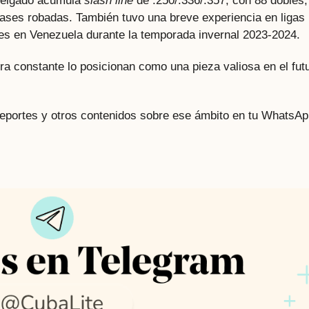
Delgado acumula
slash line
de .250/.336/.357, con 88 dobles,
bases robadas. También tuvo una breve experiencia en ligas
es en Venezuela durante la temporada invernal 2023-2024.
ra constante lo posicionan como una pieza valiosa en el fut
 deportes y otros contenidos sobre ese ámbito en tu WhatsAp