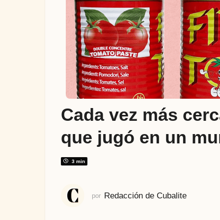
ñ
o
a
t
r
á
s
1
a
Cada vez más cerc
ñ
o
que jugó en un mun
a
t
r
3 min
á
s
Redacción de Cubalite
por