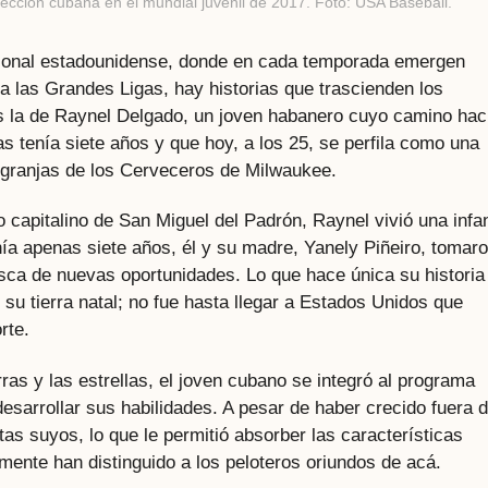
lección cubana en el mundial juvenil de 2017. Foto: USA Baseball.
esional estadounidense, donde en cada temporada emergen
 a las Grandes Ligas, hay historias que trascienden los
es la de Raynel Delgado, un joven habanero cuyo camino hac
tenía siete años y que hoy, a los 25, se perfila como una
 granjas de los Cerveceros de Milwaukee.
io capitalino de San Miguel del Padrón, Raynel vivió una infa
ía apenas siete años, él y su madre, Yanely Piñeiro, tomar
usca de nuevas oportunidades. Lo que hace única su historia
su tierra natal; no fue hasta llegar a Estados Unidos que
rte.
ras y las estrellas, el joven cubano se integró al programa
esarrollar sus habilidades. A pesar de haber crecido fuera 
tas suyos, lo que le permitió absorber las características
lmente han distinguido a los peloteros oriundos de acá.