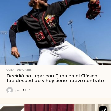
CUBA
,
DEPORTES
Decidió no jugar con Cuba en el Clásico,
fue despedido y hoy tiene nuevo contrato
por
D.L.R.