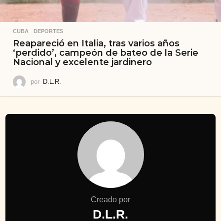
CUBA
,
DEPORTES
Reapareció en Italia, tras varios años
‘perdido’, campeón de bateo de la Serie
Nacional y excelente jardinero
por
D.L.R.
Creado por
D.L.R.