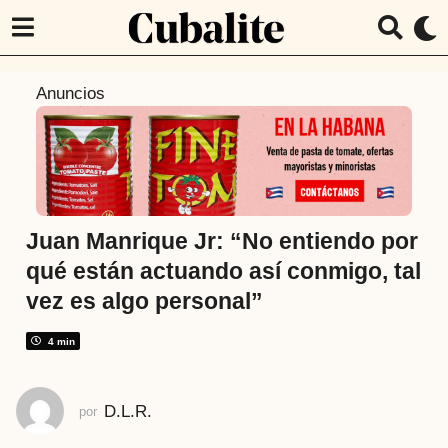
6
Anuncios
a
ñ
o
s
a
t
Juan Manrique Jr: “No entiendo por
r
qué están actuando así conmigo, tal
á
vez es algo personal”
s
6
4 min
a
ñ
o
D.L.R.
por
s