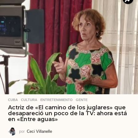
CUBA
,
CULTURA
,
ENTRETENIMIENTO
,
GENTE
Actriz de «El camino de los juglares» que
desapareció un poco de la TV: ahora está
en «Entre aguas»
por
Ceci Villanelle