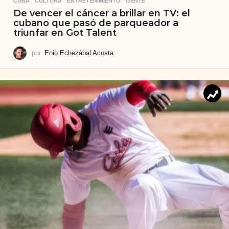
CUBA
,
CULTURA
,
ENTRETENIMIENTO
,
GENTE
De vencer el cáncer a brillar en TV: el
cubano que pasó de parqueador a
triunfar en Got Talent
por
Enio Echezábal Acosta