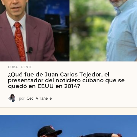
CUBA
,
GENTE
¿Qué fue de Juan Carlos Tejedor, el
presentador del noticiero cubano que se
quedó en EEUU en 2014?
por
Ceci Villanelle