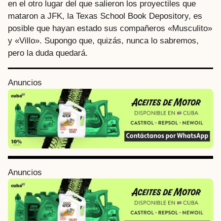
en el otro lugar del que salieron los proyectiles que
mataron a JFK, la Texas School Book Depository, es
posible que hayan estado sus compañeros «Musculito»
y «Villo». Supongo que, quizás, nunca lo sabremos,
pero la duda quedará.
P
Anuncios
o
s
t
P
a
g
i
Anuncios
n
a
t