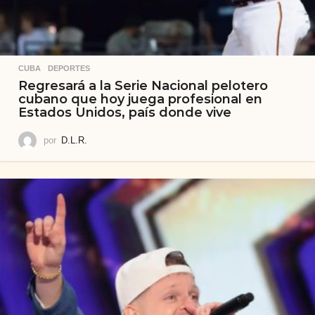
CUBA
,
DEPORTES
Regresará a la Serie Nacional pelotero
cubano que hoy juega profesional en
Estados Unidos, país donde vive
por
D.L.R.