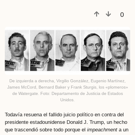
0
De izquierda a derecha, Virgilio González, Eugenio Martínez,
James McCord, Bernard Baker y Frank Sturgis, los «plomeros»
de Watergate. Foto: Departamento de Justicia de Estados
Unidos.
Todavía resuena el fallido juicio político en contra del
presidente estadounidense Donald J. Trump, un hecho
que trascendió sobre todo porque el
impeachment
a un