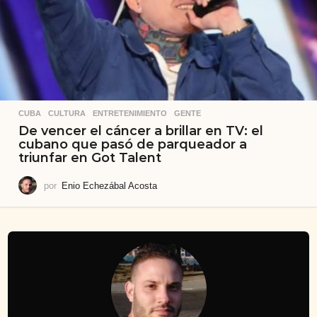
CUBA
,
CULTURA
,
ENTRETENIMIENTO
,
GENTE
De vencer el cáncer a brillar en TV: el
cubano que pasó de parqueador a
triunfar en Got Talent
por
Enio Echezábal Acosta