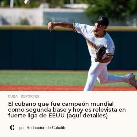
CUBA
,
DEPORTES
El cubano que fue campeón mundial
como segunda base y hoy es relevista en
fuerte liga de EEUU (aquí detalles)
por
Redacción de Cubalite