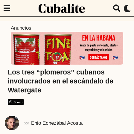
6
Anuncios
a
ñ
o
s
a
t
Los tres “plomeros” cubanos
r
involucrados en el escándalo de
á
Watergate
s
6
5 min
a
ñ
o
Enio Echezábal Acosta
por
s