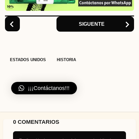
i
o
n
SIGUENTE
,
ESTADOS UNIDOS
HISTORIA
¡¡¡Contáctanos!!!
0 COMENTARIOS