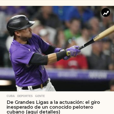
CUBA
,
DEPORTES
,
GENTE
De Grandes Ligas a la actuación: el giro
inesperado de un conocido pelotero
cubano (aquí detalles)