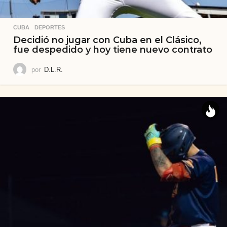
CUBA
,
DEPORTES
Decidió no jugar con Cuba en el Clásico,
fue despedido y hoy tiene nuevo contrato
por
D.L.R.