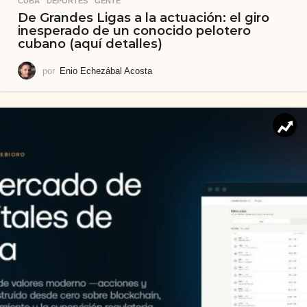
CUBA
,
DEPORTES
,
GENTE
De Grandes Ligas a la actuación: el giro
inesperado de un conocido pelotero
cubano (aquí detalles)
por
Enio Echezábal Acosta