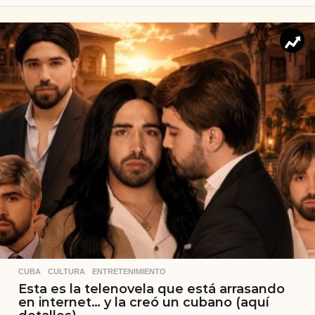
CUBA
,
CULTURA
,
ENTRETENIMIENTO
Esta es la telenovela que está arrasando
en internet… y la creó un cubano (aquí