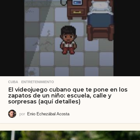
CUBA
,
ENTRETENIMIENTO
El videojuego cubano que te pone en los
zapatos de un niño: escuela, calle y
sorpresas (aquí detalles)
por
Enio Echezábal Acosta