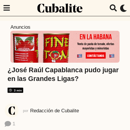
7
Anuncios
a
ñ
o
s
a
t
¿José Raúl Capablanca pudo jugar
r
en las Grandes Ligas?
á
s
3 min
7
a
Redacción de Cubalite
por
ñ
o
1
s