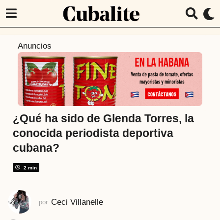
3
Anuncios
a
ñ
o
s
a
t
¿Qué ha sido de Glenda Torres, la
r
conocida periodista deportiva
á
cubana?
s
3
2 min
a
ñ
o
Ceci Villanelle
por
s