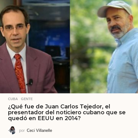
CUBA
,
GENTE
¿Qué fue de Juan Carlos Tejedor, el
presentador del noticiero cubano que se
quedó en EEUU en 2014?
por
Ceci Villanelle