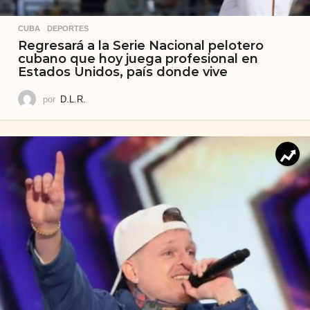
CUBA
,
DEPORTES
Regresará a la Serie Nacional pelotero
cubano que hoy juega profesional en
Estados Unidos, país donde vive
por
D.L.R.