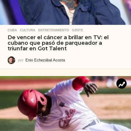
CUBA
,
CULTURA
,
ENTRETENIMIENTO
,
GENTE
De vencer el cáncer a brillar en TV: el
cubano que pasó de parqueador a
triunfar en Got Talent
por
Enio Echezábal Acosta