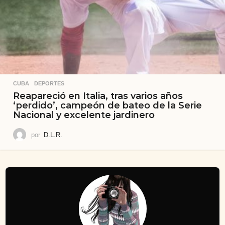
CUBA
,
DEPORTES
Reapareció en Italia, tras varios años
‘perdido’, campeón de bateo de la Serie
Nacional y excelente jardinero
por
D.L.R.