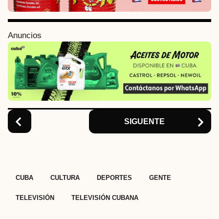
a
g
i
Anuncios
n
a
t
i
o
n
SIGUENTE
,
,
,
,
,
CUBA
CULTURA
DEPORTES
GENTE
TELEVISIÓN
TELEVISIÓN CUBANA