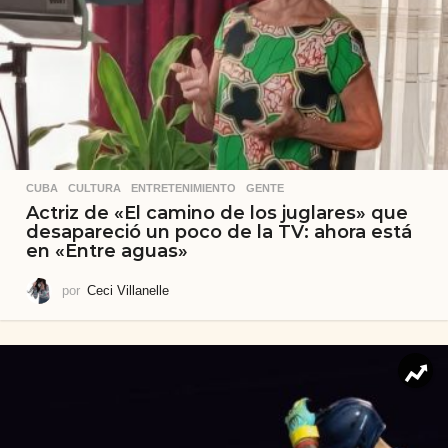
CUBA
,
CULTURA
,
ENTRETENIMIENTO
,
GENTE
Actriz de «El camino de los juglares» que
desapareció un poco de la TV: ahora está
en «Entre aguas»
por
Ceci Villanelle