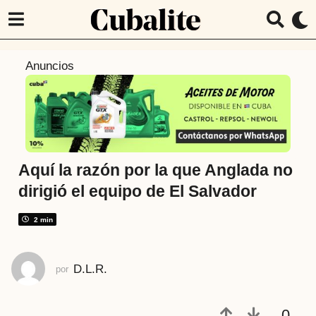
3
Anuncios
a
ñ
o
s
a
t
Aquí la razón por la que Anglada no
r
dirigió el equipo de El Salvador
á
s
2 min
3
a
D.L.R.
por
ñ
o
s
0