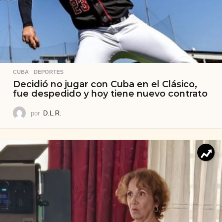
CUBA
,
DEPORTES
Decidió no jugar con Cuba en el Clásico,
fue despedido y hoy tiene nuevo contrato
por
D.L.R.