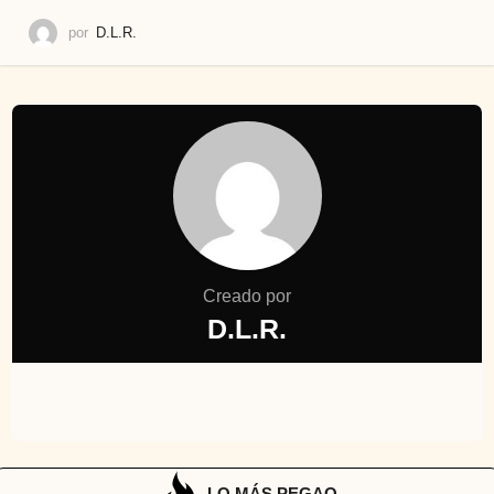
por
D.L.R.
Creado por
D.L.R.
LO MÁS PEGAO