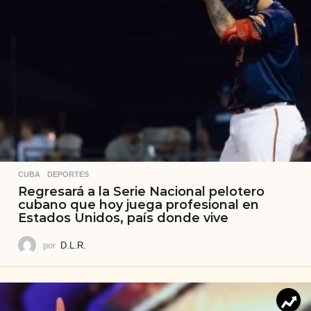
CUBA
,
DEPORTES
Regresará a la Serie Nacional pelotero
cubano que hoy juega profesional en
Estados Unidos, país donde vive
por
D.L.R.