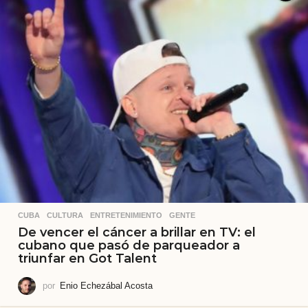
CUBA
,
CULTURA
,
ENTRETENIMIENTO
,
GENTE
De vencer el cáncer a brillar en TV: el
cubano que pasó de parqueador a
triunfar en Got Talent
por
Enio Echezábal Acosta