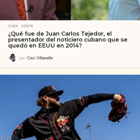
CUBA
,
GENTE
¿Qué fue de Juan Carlos Tejedor, el
presentador del noticiero cubano que se
quedó en EEUU en 2014?
por
Ceci Villanelle