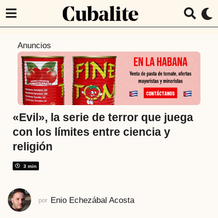
2
Anuncios
a
ñ
o
s
a
t
«Evil», la serie de terror que juega
r
con los límites entre ciencia y
á
religión
s
2
3 min
a
ñ
o
Enio Echezábal Acosta
por
s