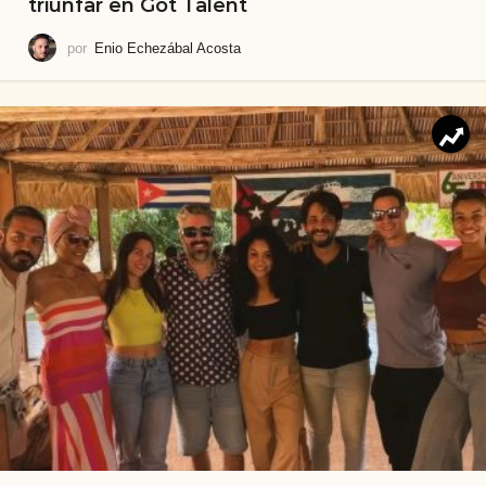
triunfar en Got Talent
por
Enio Echezábal Acosta