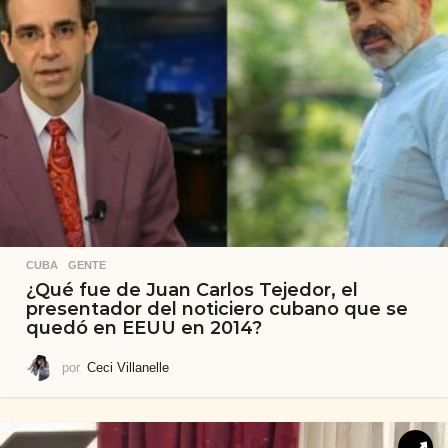
CUBA
,
GENTE
¿Qué fue de Juan Carlos Tejedor, el
presentador del noticiero cubano que se
quedó en EEUU en 2014?
por
Ceci Villanelle