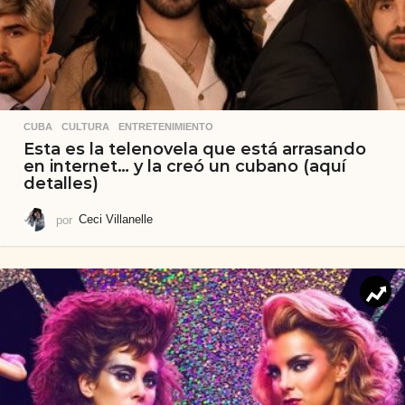
CUBA
,
CULTURA
,
ENTRETENIMIENTO
Esta es la telenovela que está arrasando
en internet… y la creó un cubano (aquí
detalles)
por
Ceci Villanelle