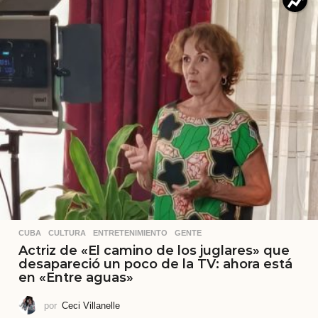
CUBA
,
CULTURA
,
ENTRETENIMIENTO
,
GENTE
Actriz de «El camino de los juglares» que
desapareció un poco de la TV: ahora está
en «Entre aguas»
por
Ceci Villanelle