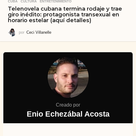
CUBA
,
CULTURA
,
ENTRETENIMIENTO
Telenovela cubana termina rodaje y trae
giro inédito: protagonista transexual en
horario estelar (aquí detalles)
por
Ceci Villanelle
Creado por
Enio Echezábal Acosta