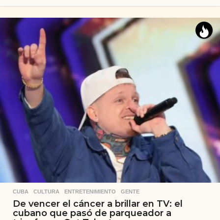
CUBA
,
CULTURA
,
ENTRETENIMIENTO
,
GENTE
De vencer el cáncer a brillar en TV: el
cubano que pasó de parqueador a