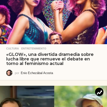
CULTURA
,
ENTRETENIMIENTO
«GLOW», una divertida dramedia sobre
lucha libre que remueve el debate en
torno al feminismo actual
por
Enio Echezábal Acosta