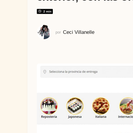
s
a
2 min
t
r
Ceci Villanelle
por
á
s