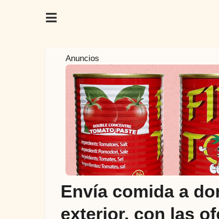
5
Anuncios
a
ñ
o
s
a
t
r
á
s
5
Envía comida a dom
a
ñ
exterior, con las 
o