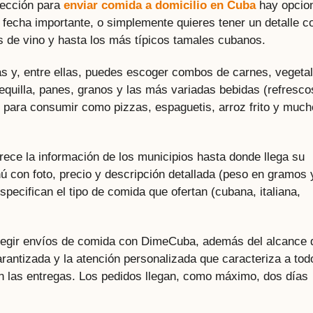
sección para
enviar comida a domicilio en Cuba
hay opcio
 fecha importante, o simplemente quieres tener un detalle c
las de vino y hasta los más típicos tamales cubanos.
as y, entre ellas, puedes escoger combos de carnes, vegeta
quilla, panes, granos y las más variadas bebidas (refresco
 para consumir como pizzas, espaguetis, arroz frito y much
rece la información de los municipios hasta donde llega su
ú con foto, precio y descripción detallada (peso en gramos 
pecifican el tipo de comida que ofertan (cubana, italiana,
elegir envíos de comida con DimeCuba, además del alcance 
arantizada y la atención personalizada que caracteriza a tod
 en las entregas. Los pedidos llegan, como máximo, dos días