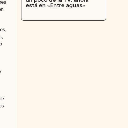
un poco de la TV: ahora
nes
está en «Entre aguas»
on
les,
s,
o
y
de
os