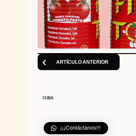
o
n
ARTÍCULO ANTERIOR
CUBA
¡¡¡Contáctanos!!!