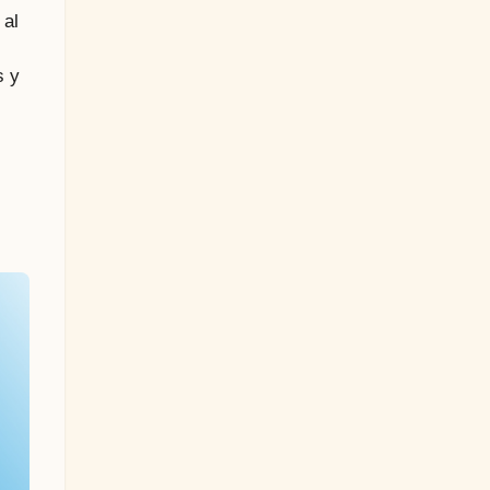
 al
s y