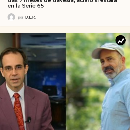
tras 7 meses de travesía, aclaró si estará
en la Serie 65
por
D.L.R.