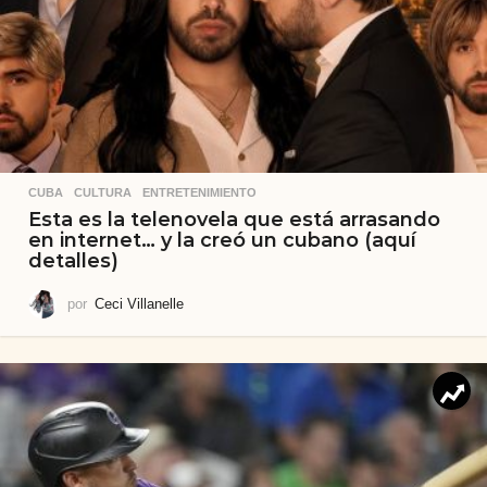
CUBA
,
CULTURA
,
ENTRETENIMIENTO
Esta es la telenovela que está arrasando
en internet… y la creó un cubano (aquí
detalles)
por
Ceci Villanelle