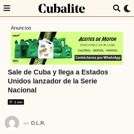
5
Anuncios
a
ñ
o
s
a
t
Sale de Cuba y llega a Estados
r
Unidos lanzador de la Serie
á
Nacional
s
5
2 min
a
ñ
o
D.L.R.
por
s