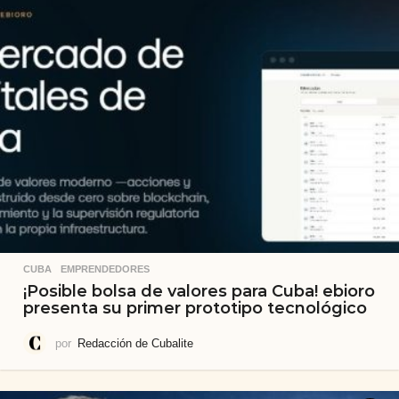
CUBA
,
EMPRENDEDORES
¡Posible bolsa de valores para Cuba! ebioro
presenta su primer prototipo tecnológico
por
Redacción de Cubalite