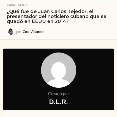
CUBA
,
GENTE
¿Qué fue de Juan Carlos Tejedor, el
presentador del noticiero cubano que se
quedó en EEUU en 2014?
por
Ceci Villanelle
Creado por
D.L.R.