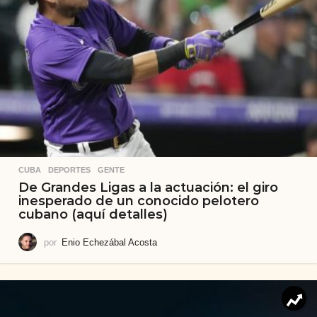
CUBA
,
DEPORTES
,
GENTE
De Grandes Ligas a la actuación: el giro
inesperado de un conocido pelotero
cubano (aquí detalles)
por
Enio Echezábal Acosta