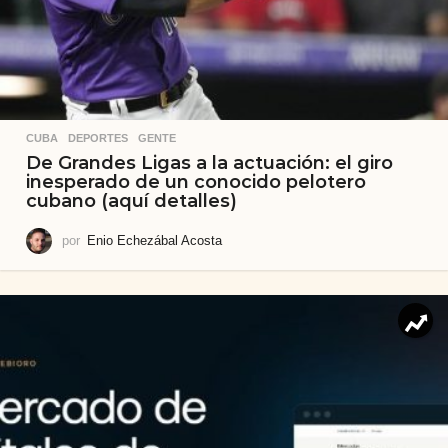
CUBA
,
DEPORTES
,
GENTE
De Grandes Ligas a la actuación: el giro
inesperado de un conocido pelotero
cubano (aquí detalles)
por
Enio Echezábal Acosta