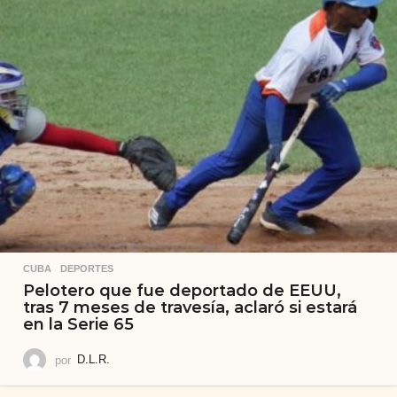
CUBA
,
DEPORTES
Pelotero que fue deportado de EEUU,
tras 7 meses de travesía, aclaró si estará
en la Serie 65
por
D.L.R.