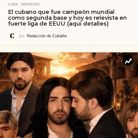
CUBA
,
DEPORTES
El cubano que fue campeón mundial
como segunda base y hoy es relevista en
fuerte liga de EEUU (aquí detalles)
por
Redacción de Cubalite