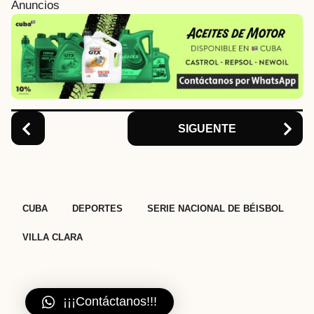
i
Anuncios
n
a
t
i
o
n
SIGUENTE
,
,
,
CUBA
DEPORTES
SERIE NACIONAL DE BÉISBOL
VILLA CLARA
¡¡¡Contáctanos!!!