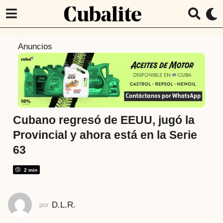
2
Anuncios
a
ñ
o
s
a
t
Cubano regresó de EEUU, jugó la
r
Provincial y ahora está en la Serie
á
63
s
2
2 min
a
ñ
o
D.L.R.
por
s