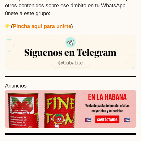
otros contenidos sobre ese ámbito en tu WhatsApp,
únete a este grupo:
(
Pincha aquí para unirte
)
P
Anuncios
o
s
t
P
a
g