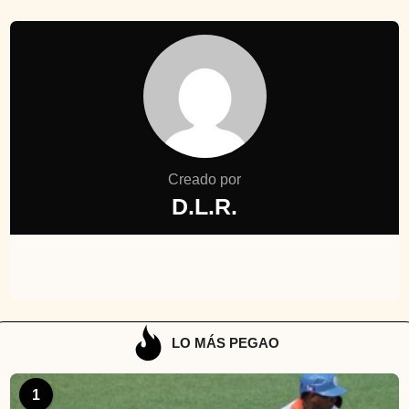
Creado por
D.L.R.
LO MÁS PEGAO
1