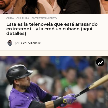
CUBA
,
CULTURA
,
ENTRETENIMIENTO
Esta es la telenovela que está arrasando
en internet… y la creó un cubano (aquí
detalles)
por
Ceci Villanelle